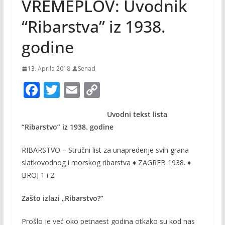
VREMEPLOV: Uvodnik
“Ribarstva” iz 1938.
godine
13. Aprila 2018.
Senad
F
T
E
C
ac
w
m
o
Uvodni tekst lista
e
itt
ai
p
“Ribarstvo” iz 1938. godine
b
er
l
y
o
Li
RIBARSTVO – Stručni list za unapredenje svih grana
slatkovodnog i morskog ribarstva ♦ ZAGREB 1938. ♦
o
n
BROJ 1 i 2
k
k
Zašto izlazi „Ribarstvo?”
Prošlo je već oko petnaest godina otkako su kod nas