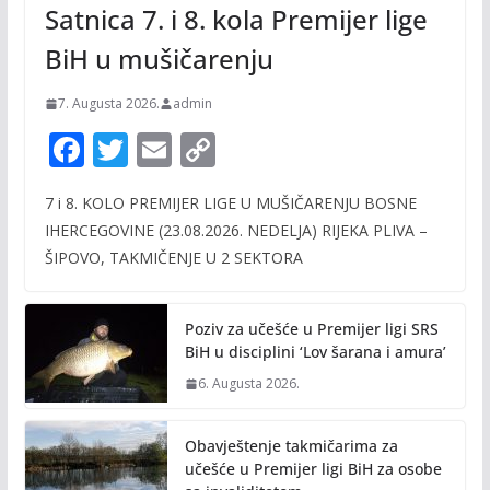
Satnica 7. i 8. kola Premijer lige
BiH u mušičarenju
7. Augusta 2026.
admin
F
T
E
C
ac
w
m
o
7 i 8. KOLO PREMIJER LIGE U MUŠIČARENJU BOSNE
e
itt
ai
p
IHERCEGOVINE (23.08.2026. NEDELJA) RIJEKA PLIVA –
b
er
l
y
ŠIPOVO, TAKMIČENJE U 2 SEKTORA
o
Li
o
n
Poziv za učešće u Premijer ligi SRS
k
k
BiH u disciplini ‘Lov šarana i amura’
6. Augusta 2026.
Obavještenje takmičarima za
učešće u Premijer ligi BiH za osobe