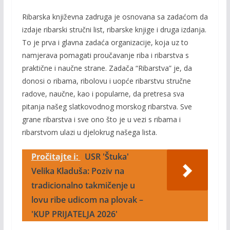
Ribarska književna zadruga je osnovana sa zadaćom da
izdaje ribarski stručni list, ribarske knjige i druga izdanja.
To je prva i glavna zadaća organizacije, koja uz to
namjerava pomagati proučavanje riba i ribarstva s
praktične i naučne strane. Zadača “Ribarstva” je, da
donosi o ribama, ribolovu i uopće ribarstvu stručne
radove, naučne, kao i popularne, da pretresa sva
pitanja našeg slatkovodnog morskog ribarstva. Sve
grane ribarstva i sve ono što je u vezi s ribama i
ribarstvom ulazi u djelokrug našega lista.
Pročitajte i:
USR 'Štuka'
Velika Kladuša: Poziv na
tradicionalno takmičenje u
lovu ribe udicom na plovak –
'KUP PRIJATELJA 2026'