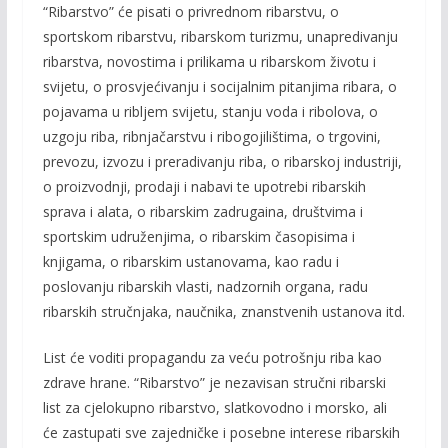
“Ribarstvo” će pisati o privrednom ribarstvu, o
sportskom ribarstvu, ribarskom turizmu, unapredivanju
ribarstva, novostima i prilikama u ribarskom životu i
svijetu, o prosvjećivanju i socijalnim pitanjima ribara, o
pojavama u ribljem svijetu, stanju voda i ribolova, o
uzgoju riba, ribnjačarstvu i ribogojilištima, o trgovini,
prevozu, izvozu i preradivanju riba, o ribarskoj industriji,
o proizvodnji, prodaji i nabavi te upotrebi ribarskih
sprava i alata, o ribarskim zadrugaina, društvima i
sportskim udruženjima, o ribarskim časopisima i
knjigama, o ribarskim ustanovama, kao radu i
poslovanju ribarskih vlasti, nadzornih organa, radu
ribarskih stručnjaka, naučnika, znanstvenih ustanova itd.
List će voditi propagandu za veću potrošnju riba kao
zdrave hrane. “Ribarstvo” je nezavisan stručni ribarski
list za cjelokupno ribarstvo, slatkovodno i morsko, ali
će zastupati sve zajedničke i posebne interese ribarskih