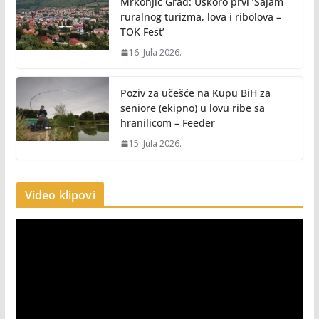
Mrkonjić Grad: Uskoro prvi ‘Sajam
ruralnog turizma, lova i ribolova –
TOK Fest’
16. Jula 2026.
Poziv za učešće na Kupu BiH za
seniore (ekipno) u lovu ribe sa
hranilicom – Feeder
15. Jula 2026.
Video klipovi