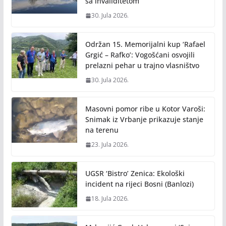
sa invaliditetom
30. Jula 2026.
Održan 15. Memorijalni kup ‘Rafael
Grgić – Rafko’: Vogošćani osvojili
prelazni pehar u trajno vlasništvo
30. Jula 2026.
Masovni pomor ribe u Kotor Varoši:
Snimak iz Vrbanje prikazuje stanje
na terenu
23. Jula 2026.
UGSR ‘Bistro’ Zenica: Ekološki
incident na rijeci Bosni (Banlozi)
18. Jula 2026.