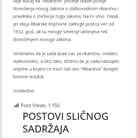
Nije slučaj da “Ribarstvo” počinje izlaziti poslije
donošenja novog zakona o slatkovodnom ribarstvu i
pravilnika o izvršenju toga zakona. Na to smo čekali,
jer ideja Ribarske književne zadruge postoji već od
1932. god., ali su mnoge smetnje uklonjeue tek
donošenjem novoga zakona.
Smatramo da je sada pravi čas za ribarstvo, osobito
slatkovodno, a isto tako, držimo da je sada nastupilo
vrijeme u kojem će moći rad oko “Ribarstva” donijeti
korisne rezultat.
Uredništvo.
Post Views:
1.150
POSTOVI SLIČNOG
SADRŽAJA