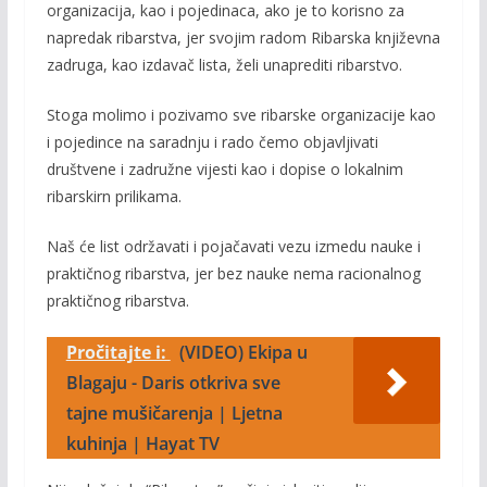
organizacija, kao i pojedinaca, ako je to korisno za
napredak ribarstva, jer svojim radom Ribarska književna
zadruga, kao izdavač lista, želi unaprediti ribarstvo.
Stoga molimo i pozivamo sve ribarske organizacije kao
i pojedince na saradnju i rado čemo objavljivati
društvene i zadružne vijesti kao i dopise o lokalnim
ribarskirn prilikama.
Naš će list održavati i pojačavati vezu izmedu nauke i
praktičnog ribarstva, jer bez nauke nema racionalnog
praktičnog ribarstva.
Pročitajte i:
(VIDEO) Ekipa u
Blagaju - Daris otkriva sve
tajne mušičarenja | Ljetna
kuhinja | Hayat TV