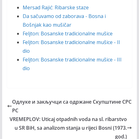
Mersad Rajić: Ribarske staze
Da sačuvamo od zaborava - Bosna i
Bošnjak kao mušičar
Feljton: Bosanske tradicionalne mušice
Feljton: Bosanske tradicionalne mušice - II
dio
Feljton: Bosanske tradicionalne mušice - III
dio
Oдлуке и закључци са одржане Cкупштине CPC
PC
VREMEPLOV: Uticaj otpadnih voda na sl. ribarstvo
u SR BiH, sa analizom stanja u rijeci Bosni (1973.
god.)