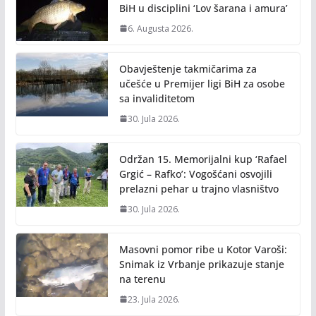
k
k
BiH u disciplini ‘Lov šarana i amura’
6. Augusta 2026.
Obavještenje takmičarima za
učešće u Premijer ligi BiH za osobe
sa invaliditetom
30. Jula 2026.
Održan 15. Memorijalni kup ‘Rafael
Grgić – Rafko’: Vogošćani osvojili
prelazni pehar u trajno vlasništvo
30. Jula 2026.
Masovni pomor ribe u Kotor Varoši:
Snimak iz Vrbanje prikazuje stanje
na terenu
23. Jula 2026.