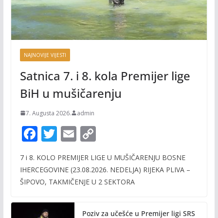
NAJNOVIJE VIJESTI
Satnica 7. i 8. kola Premijer lige
BiH u mušičarenju
7. Augusta 2026.
admin
F
T
E
C
ac
w
m
o
7 i 8. KOLO PREMIJER LIGE U MUŠIČARENJU BOSNE
e
itt
ai
p
IHERCEGOVINE (23.08.2026. NEDELJA) RIJEKA PLIVA –
b
er
l
y
ŠIPOVO, TAKMIČENJE U 2 SEKTORA
o
Li
o
n
Poziv za učešće u Premijer ligi SRS