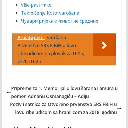
Više pastrmke
Takmičenje Kotorvarošana
Чувари ријека и животне средине
Pročitajte i:
Održano
Prvenstvo SRS F BiH u lovu
ribe udicom na plovak za U-15,
U-20 i U-25
Pripreme za 1. Memorijal u lovu šarana i amura u
pomen Adnanu Osmanagiću – Adiju
Poziv i satnica za Otvoreno prvenstvo SRS FBiH u
lovu ribe udicom sa hranilicom za 2018. godinu