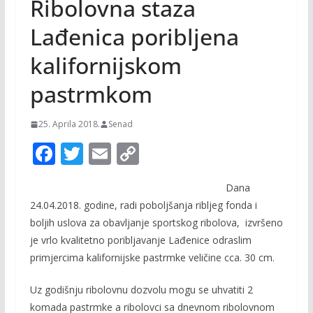
Ribolovna staza
Lađenica poribljena
kalifornijskom
pastrmkom
25. Aprila 2018.
Senad
F
T
E
C
ac
w
m
o
Dana
e
itt
ai
p
24.04.2018. godine, radi poboljšanja ribljeg fonda i
b
er
l
y
boljih uslova za obavljanje sportskog ribolova, izvršeno
o
Li
je vrlo kvalitetno poribljavanje Lađenice odraslim
o
n
primjercima kalifornijske pastrmke veličine cca. 30 cm.
k
k
Uz godišnju ribolovnu dozvolu mogu se uhvatiti 2
komada pastrmke a ribolovci sa dnevnom ribolovnom