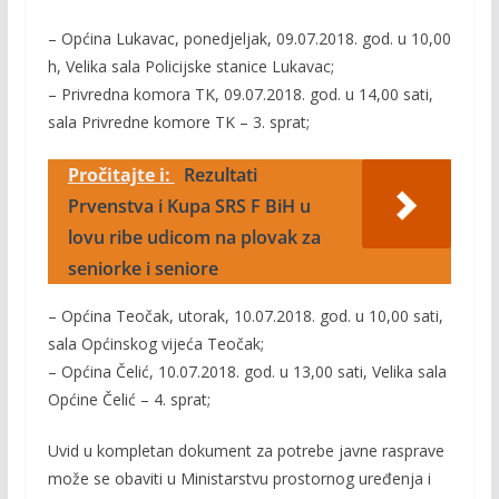
– Općina Lukavac, ponedjeljak, 09.07.2018. god. u 10,00
h, Velika sala Policijske stanice Lukavac;
– Privredna komora TK, 09.07.2018. god. u 14,00 sati,
sala Privredne komore TK – 3. sprat;
Pročitajte i:
Rezultati
Prvenstva i Kupa SRS F BiH u
lovu ribe udicom na plovak za
seniorke i seniore
– Općina Teočak, utorak, 10.07.2018. god. u 10,00 sati,
sala Općinskog vijeća Teočak;
– Općina Čelić, 10.07.2018. god. u 13,00 sati, Velika sala
Općine Čelić – 4. sprat;
Uvid u kompletan dokument za potrebe javne rasprave
može se obaviti u Ministarstvu prostornog uređenja i