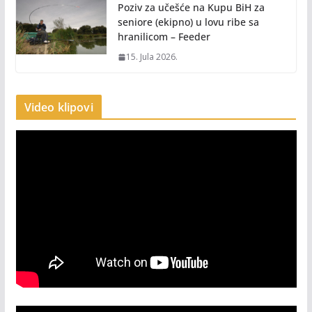
Poziv za učešće na Kupu BiH za
seniore (ekipno) u lovu ribe sa
hranilicom – Feeder
15. Jula 2026.
Video klipovi