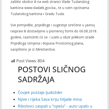
zaštite okolice ili na web stranici Vlade Tuzlanskog
kantona www.vladatk.gov.ba., te u svim općinama
Tuzlanskog kantona i Gradu Tuzla.
Sve primjedbe, prijedloge i sugestije izrečene u javnoj
raspravi ili dostavljene u pismenoj formi do 06.08.2018.
godine, razmotriti će se i uzeti u obzir prilikom izrade
Prijedloga Izmjena i dopuna Prostornog plana,
saopšteno je iz Ministarstva.
Post Views:
804
POSTOVI SLIČNOG
SADRŽAJA
Čovjek postaje ljudožder
Njive i rijeka Sava kriju hiljade mina
Ribolovci zaspali u “opelu” - auto upalo u