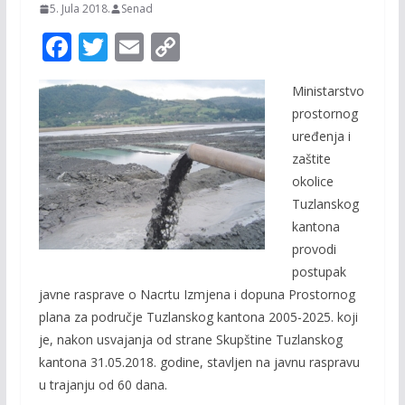
5. Jula 2018.
Senad
F
T
E
C
ac
w
m
o
Ministarstvo
e
itt
ai
p
prostornog
b
er
l
y
uređenja i
o
Li
zaštite
o
n
okolice
Tuzlanskog
k
k
kantona
provodi
postupak
javne rasprave o Nacrtu Izmjena i dopuna Prostornog
plana za područje Tuzlanskog kantona 2005-2025. koji
je, nakon usvajanja od strane Skupštine Tuzlanskog
kantona 31.05.2018. godine, stavljen na javnu raspravu
u trajanju od 60 dana.