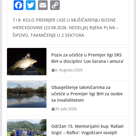
F
T
E
C
ac
w
m
o
7 i 8. KOLO PREMIJER LIGE U MUŠIČARENJU BOSNE
e
itt
ai
p
IHERCEGOVINE (23.08.2026. NEDELJA) RIJEKA PLIVA –
b
er
l
y
ŠIPOVO, TAKMIČENJE U 2 SEKTORA
o
Li
o
n
Poziv za učešće u Premijer ligi SRS
k
k
BiH u disciplini ‘Lov šarana i amura’
6. Augusta 2026.
Obavještenje takmičarima za
učešće u Premijer ligi BiH za osobe
sa invaliditetom
30. Jula 2026.
Održan 15. Memorijalni kup ‘Rafael
Grgić – Rafko’: Vogošćani osvojili