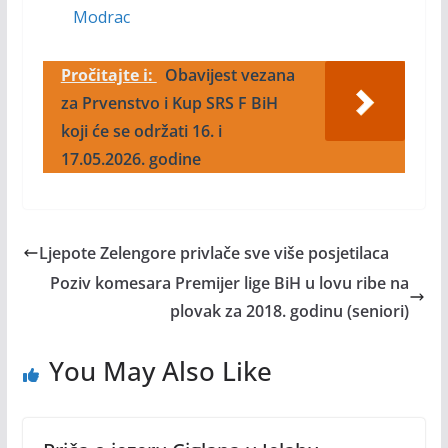
Modrac
Pročitajte i:
Obavijest vezana
za Prvenstvo i Kup SRS F BiH
koji će se održati 16. i
17.05.2026. godine
Ljepote Zelengore privlače sve više posjetilaca
Poziv komesara Premijer lige BiH u lovu ribe na
plovak za 2018. godinu (seniori)
You May Also Like