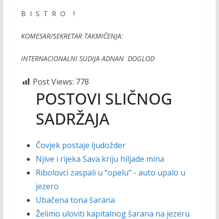
B
I S
T R O !
KOMESAR/SEKRETAR TAKMIČENJA:
INTERNACIONALNI SUDIJA ADNAN DOGLOD
Post Views:
778
POSTOVI SLIČNOG
SADRŽAJA
Čovjek postaje ljudožder
Njive i rijeka Sava kriju hiljade mina
Ribolovci zaspali u “opelu” - auto upalo u
jezero
Ubačena tona šarana
Želimo uloviti kapitalnog šarana na jezeru