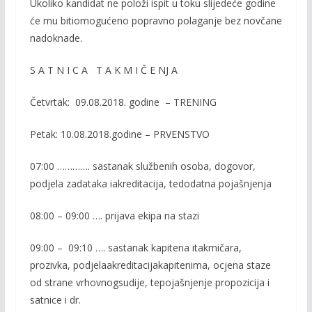
Ukoliko
kandidat
ne
položi
ispit
u
toku
slijedeće
godine
će
mu
biti
omogućeno
popravno
polaganje
bez
novčane
nadoknade
.
S A T N I C A
T A K M I Č E NJ A
Četvrtak
: 09
.
08.
201
8
.
godine
–
TRENING
Petak
: 1
0
.
08.
201
8
.godine – PRVENSTVO
07:00
………….
sastanak
službenih
osoba
,
dogovor
,
podjela
zadataka
i
akreditacija
,
te
dodatna
pojašnjenja
08:00 –
09:00
….
prijava
ekipa
na
stazi
09:00
– 09:10
….
sastanak
kapitena
i
takmičara
,
prozivka
,
podjela
akreditacija
kapitenima
,
ocjena
staze
od
strane
vrhovnog
sudije
,
te
pojašnjenje
propozicija
i
satnice
i
dr.