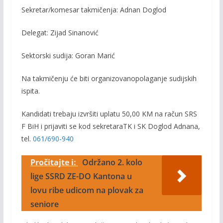
Sekretar
/
komesar
takmičenja:
Adnan Doglo
d
Delegat:
Zijad
Sinanović
Sektorski
sudija:
Goran
Marić
Na
takmičenju
će
biti
organizovano
polaganje
sudijskih
ispita
.
Kandidati
trebaju
izvršiti
uplatu
50
,00
KM
na
račun
SRS
F
BiH
i
prijaviti
se
kod
s
ekretara
TK
i
SK Doglod
Adnana
,
tel.
061/690-940
Pročitajte i:
Održano 2. kolo
lige SSRD ZE-DO Kantona u
lovu ribe udicom na plovak za
seniore