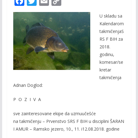
F
T
E
C
ac
w
m
o
U skladu
sa
e
itt
ai
p
Kalendarom
b
er
l
y
takmičenja
S
o
Li
RS F BIH
za
o
n
201
8
.
godinu
,
k
k
komesar
/
se
kretar
takmičenja
Adnan Doglod:
P
O Z
I V A
sve
zainteresovane
ekipe
da
uzmu
učešće
na
takmičenju –
Prvenstvo SRS F BIH
u disciplini
ŠARAN
I AMUR –
Ramsko
jezero
, 10., 11.
i
12.08.2018.
godine