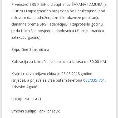
Prvenstvo
SRS F
BiH
u
disciplin
i
lov
ŠARANA I AMURA je
EKIPNO
i
nije
ograničen
broj
ekipa
po
udruženjima
(pod
uslovom
da
je
udruženje
izmirilo
obaveze
po
pitanju
članarine
prema
SRS
Federacije
BiH
za
proteklu
godinu
,
te
da
takmičari
posjeduju
ribolovnicu
i
člansku
markicu
za
tekuću
godinu
).
Ekipu
čine
3
takmičara
Kotizacija
za
takmičenje
se
plaća
u
iznosu
od
3
0
,00
KM.
Krajnji
rok
za
prijavu
ekipa
je
08
.0
8
.201
8
.
godine
(
srijeda
)
, a
prijave
se
vrše
putem
telefona
063/335-701
,
Zdravko
Agatić
SUDIJE NA STAZI
Vrhovni
sudija:
Tarik
Ibrišević