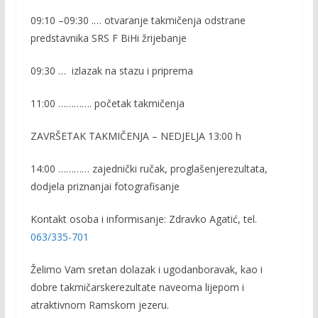
09:10 –
09:30
.
…
otvaranje
takmičenja
od
strane
predstavnika
SRS F
BiH
i
žrijebanje
09:30
…
izlazak
na
stazu
i
priprema
11
:
0
0
………….
početak
takmičenja
ZAVRŠETAK TAKMIČENJA – N
E
DJELJA 13:00 h
1
4
:
0
0
…………
zajednički
ručak
,
proglašenje
rezultata
,
dodjel
a
priznanja
i
fotografisanje
Kontakt
osoba
i
informisanje
:
Zdravko
Agatić
,
tel.
063/335-701
Želimo
Vam
sretan
dolazak
i
ugodan
boravak
,
kao
i
dobre
takmičarske
rezultate
na
ve
oma
lijepom
i
atraktivnom
Ramskom
jezeru
.