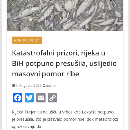
NAJNOVIJE VIJESTI
Katastrofalni prizori, rijeka u
BiH potpuno presušila, uslijedio
masovni pomor ribe
9. Augusta 2026.
admin
F
T
E
C
ac
w
m
o
Rijeka Turjanica na ušću u Vrbas kod Laktaša potpuno
e
itt
ai
p
je presušila, što je izazvalo pomor ribe, dok meteorolozi
b
er
l
y
upozoravaju da