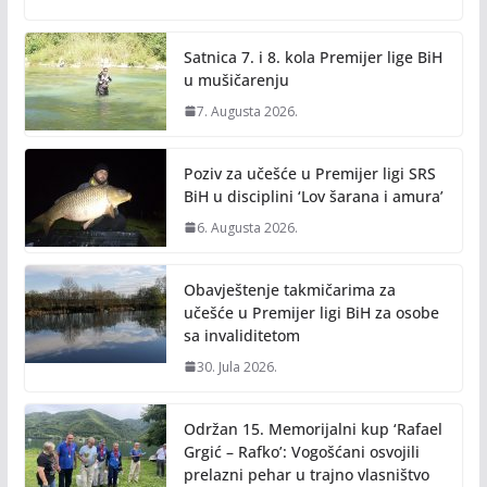
o
Li
o
n
Satnica 7. i 8. kola Premijer lige BiH
k
k
u mušičarenju
7. Augusta 2026.
Poziv za učešće u Premijer ligi SRS
BiH u disciplini ‘Lov šarana i amura’
6. Augusta 2026.
Obavještenje takmičarima za
učešće u Premijer ligi BiH za osobe
sa invaliditetom
30. Jula 2026.
Održan 15. Memorijalni kup ‘Rafael
Grgić – Rafko’: Vogošćani osvojili
prelazni pehar u trajno vlasništvo