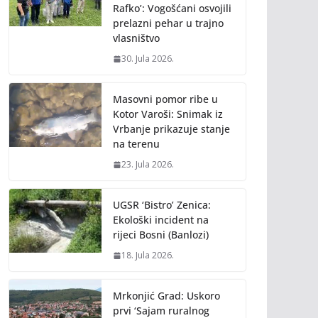
Rafko’: Vogošćani osvojili
prelazni pehar u trajno
vlasništvo
30. Jula 2026.
Masovni pomor ribe u
Kotor Varoši: Snimak iz
Vrbanje prikazuje stanje
na terenu
23. Jula 2026.
UGSR ‘Bistro’ Zenica:
Ekološki incident na
rijeci Bosni (Banlozi)
18. Jula 2026.
Mrkonjić Grad: Uskoro
prvi ‘Sajam ruralnog