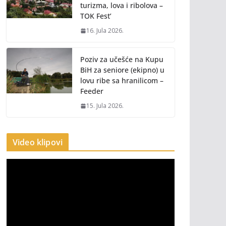
turizma, lova i ribolova –
TOK Fest’
16. Jula 2026.
Poziv za učešće na Kupu
BiH za seniore (ekipno) u
lovu ribe sa hranilicom –
Feeder
15. Jula 2026.
Video klipovi