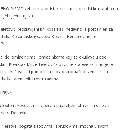
NO PISMO velikom sportisti koji se u svoj rodni kraj vratio da
cijelu jednu rijeku.
eletović, proslavljeni bh. košarkaš, nedavno je postavljen za
ednika Košarkaškog saveza Bosne i Hercegovine, te
 BiH.
, a idol omladincima i omladinkama koji se okušavaju pod
vdan. Povratak Mirze Teletovića u rodne krajeve za mnoge je
ti i veliki čovjek, i pomoći da u ovoj siromašnoj zemlji rastu
rkaške arene biti uzor mladima.
kraju?
pio lopte ni koševe, nije obećao prijateljsku utakmicu s nekim
rijeci Doljanki.
 je Neretve, bogata slapovima i sprudovima, moćna u svom