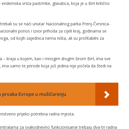
 se endemska vrsta pastrmke, glavatica, koja je u BiH kritično
 trebali su se naći unutar Nacionalnog parka Prenj-Čvrsnica-
 nacionalni ponos i izvor prihoda za cijeli kraj, godinama se
a, od kojih zajednica nema ništa, ali su profitabilni za
kraja – kraja u kojem, kao i mnogim drugim širom BiH, ima sve
ima samo te prirode koja još jedina nije počela da štedi na
a prvaka Evrope u mušičarenju
enstveno prijeko potrebna radna mjesta.
ntralama za svakodnevno funkcionisanje trebaju dva-tri radna