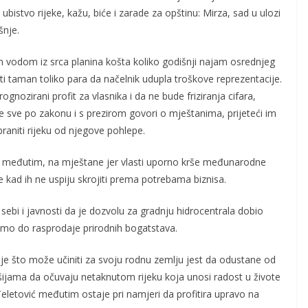
ubistvo rijeke, kažu, biće i zarade za opštinu: Mirza, sad u ulozi
šnje.
om vodom iz srca planina košta koliko godišnji najam osrednjeg
ti taman toliko para da načelnik udupla troškove reprezentacije.
nozirani profit za vlasnika i da ne bude friziranja cifara,
a je sve po zakonu i s prezirom govori o mještanima, prijeteći im
aniti rijeku od njegove pohlepe.
, međutim, na mještane jer vlasti uporno krše međunarodne
ne kad ih ne uspiju skrojiti prema potrebama biznisa.
 i sebi i javnosti da je dozvolu za gradnju hidrocentrala dobio
samo do rasprodaje prirodnih bogatstava.
bolje što može učiniti za svoju rodnu zemlju jest da odustane od
ama da očuvaju netaknutom rijeku koja unosi radost u živote
. Teletović međutim ostaje pri namjeri da profitira upravo na