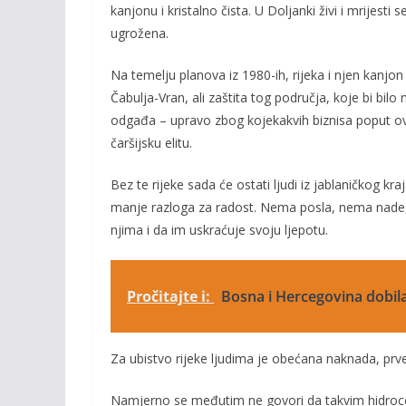
kanjonu i kristalno čista. U Doljanki živi i mrijesti
ugrožena.
Na temelju planova iz 1980-ih, rijeka i njen kanjon
Čabulja-Vran, ali zaštita tog područja, koje bi bilo
odgađa – upravo zbog kojekakvih biznisa poput ovog
čaršijsku elitu.
Bez te rijeke sada će ostati ljudi iz jablaničkog 
manje razloga za radost. Nema posla, nema nade, 
njima i da im uskraćuje svoju ljepotu.
Pročitajte i:
Bosna i Hercegovina dobil
Za ubistvo rijeke ljudima je obećana naknada, prv
Namjerno se međutim ne govori da takvim hidroce