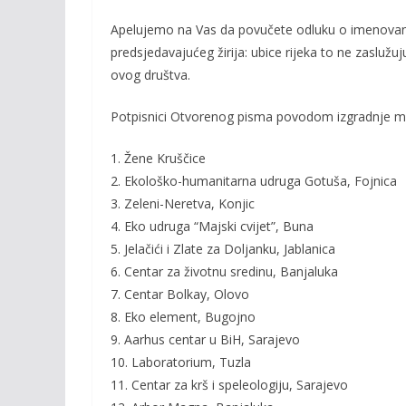
Apelujemo na Vas da povučete odluku o imenovanj
predsjedavajućeg žirija: ubice rijeka to ne zaslužu
ovog društva.
Potpisnici Otvorenog pisma povodom izgradnje male
1. Žene Kruščice
2. Ekološko-humanitarna udruga Gotuša, Fojnica
3. Zeleni-Neretva, Konjic
4. Eko udruga “Majski cvijet”, Buna
5. Jelačići i Zlate za Doljanku, Jablanica
6. Centar za životnu sredinu, Banjaluka
7. Centar Bolkay, Olovo
8. Eko element, Bugojno
9. Aarhus centar u BiH, Sarajevo
10. Laboratorium, Tuzla
11. Centar za krš i speleologiju, Sarajevo