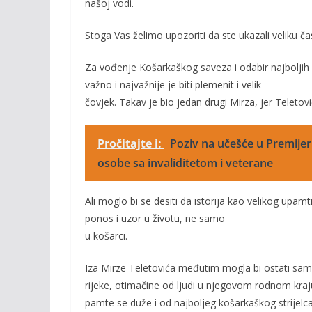
našoj vodi.
Stoga Vas želimo upozoriti da ste ukazali veliku ča
Za vođenje Košarkaškog saveza i odabir najboljih s
važno i najvažnije je biti plemenit i velik
čovjek. Takav je bio jedan drugi Mirza, jer Teletović
Pročitajte i:
Poziv na učešće u Premijer 
osobe sa invaliditetom i veterane
Ali moglo bi se desiti da istorija kao velikog upamt
ponos i uzor u životu, ne samo
u košarci.
Iza Mirze Teletovića međutim mogla bi ostati samo k
rijeke, otimačine od ljudi u njegovom rodnom kraju,
pamte se duže i od najboljeg košarkaškog strijelca