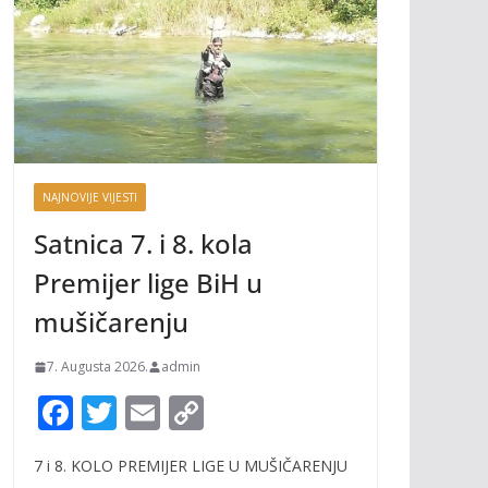
NAJNOVIJE VIJESTI
Satnica 7. i 8. kola
Premijer lige BiH u
mušičarenju
7. Augusta 2026.
admin
F
T
E
C
ac
w
m
o
7 i 8. KOLO PREMIJER LIGE U MUŠIČARENJU
e
itt
ai
p