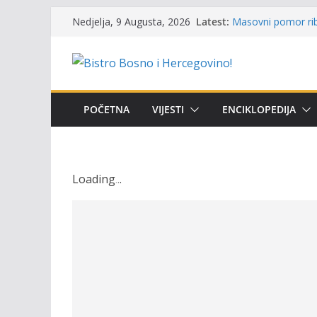
Skip
Latest:
Masovni pomor rib
Nedjelja, 9 Augusta, 2026
to
prikazuje stanje n
Satnica 7. i 8. kol
content
Poziv za učešće u P
i amura’
Obavještenje takmi
osobe sa invalidi
POČETNA
VIJESTI
ENCIKLOPEDIJA
Održan 15. Memorij
osvojili prelazni p
Loading
.
.
.