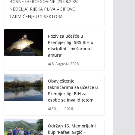
BOSNE IHERCEGOVINE (23.08.2026.
b
er
l
y
NEDELJA) RIJEKA PLIVA – ŠIPOVO,
o
Li
TAKMIČENJE U 2 SEKTORA
o
n
k
k
Poziv za učešće u
Premijer ligi SRS BiH u
disciplini ‘Lov šarana i
amura’
6. Augusta 2026.
Obavještenje
takmičarima za učešće u
Premijer ligi BiH za
osobe sa invaliditetom
30. Jula 2026.
Održan 15. Memorijalni
kup ‘Rafael Grgić –