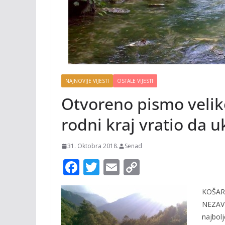
NAJNOVIJE VIJESTI
OSTALE VIJESTI
Otvoreno pismo veliko
rodni kraj vratio da u
31. Oktobra 2018.
Senad
F
T
E
C
ac
w
m
o
KOŠAR
e
itt
ai
p
NEZAVI
b
er
l
y
najbol