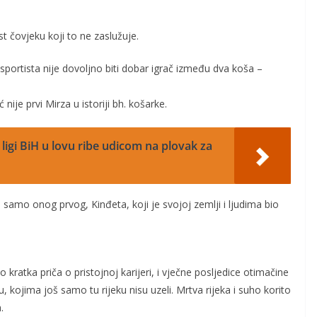
st čovjeku koji to ne zaslužuje.
portista nije dovoljno biti dobar igrač između dva koša –
 nije prvi Mirza u istoriji bh. košarke.
ligi BiH u lovu ribe udicom na plovak za
i samo onog prvog, Kinđeta, koji je svojoj zemlji i ljudima bio
ratka priča o pristojnoj karijeri, i vječne posljedice otimačine
 kojima još samo tu rijeku nisu uzeli. Mrtva rijeka i suho korito
.