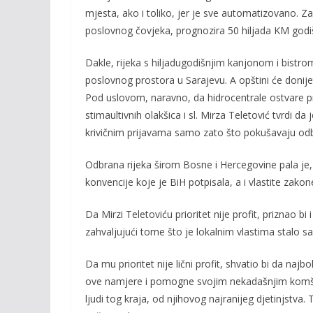
mjesta, ako i toliko, jer je sve automatizovano. Za 
poslovnog čovjeka, prognozira 50 hiljada KM godi
Dakle, rijeka s hiljadugodišnjim kanjonom i bistr
poslovnog prostora u Sarajevu. A opštini će donije
Pod uslovom, naravno, da hidrocentrale ostvare prog
stimaultivnih olakšica i sl. Mirza Teletović tvrdi d
krivičnim prijavama samo zato što pokušavaju odbr
Odbrana rijeka širom Bosne i Hercegovine pala je
konvencije koje je BiH potpisala, a i vlastite zako
Da Mirzi Teletoviću prioritet nije profit, priznao bi
zahvaljujući tome što je lokalnim vlastima stalo 
Da mu prioritet nije lični profit, shvatio bi da naj
ove namjere i pomogne svojim nekadašnjim komšij
ljudi tog kraja, od njihovog najranijeg djetinjstva