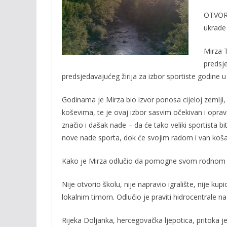
o
Li
OTVORE
o
n
ukrade 
k
k
Mirza T
predsj
predsjedavajućeg žirija za izbor sportiste godine u
Godinama je Mirza bio izvor ponosa cijeloj zemlji
koševima, te je ovaj izbor sasvim očekivan i opra
značio i dašak nade – da će tako veliki sportista bi
nove nade sporta, dok će svojim radom i van koša
Kako je Mirza odlučio da pomogne svom rodnom 
Nije otvorio školu, nije napravio igralište, nije ku
lokalnim timom. Odlučio je praviti hidrocentrale na 
Rijeka Doljanka, hercegovačka ljepotica, pritoka