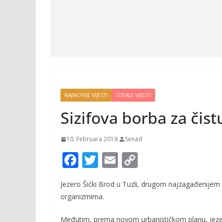
NAJNOVIJE VIJESTI
OSTALE VIJESTI
Sizifova borba za čis
10. Februara 2019.
Senad
F
T
E
C
ac
w
m
o
Jezero Šićki Brod u Tuzli, drugom najzagađenijem gr
e
itt
ai
p
organizmima.
b
er
l
y
Međutim, prema novom urbanističkom planu, jezero