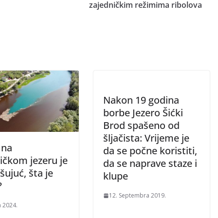
zajedničkim režimima ribolova
Nakon 19 godina
borbe Jezero Šićki
Brod spašeno od
šljačista: Vrijeme je
 na
da se počne koristiti,
ičkom jezeru je
da se naprave staze i
šujuć, šta je
klupe
?
12. Septembra 2019.
a 2024.