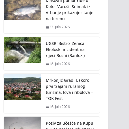
Masovni pomor ribe u
Kotor Varoši: Snimak iz
Vrbanje prikazuje stanje
na terenu
23. Jula 2026.
UGSR ‘Bistro’ Zenica:
Ekološki incident na
rijeci Bosni (Banlozi)
18. Jula 2026.
Mrkonjić Grad: Uskoro
prvi ‘Sajam ruralnog
turizma, lova i ribolova –
TOK Fest’
16. Jula 2026.
Poziv za učešće na Kupu