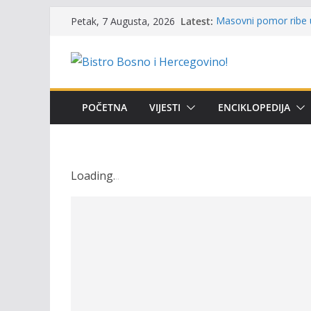
Skip
Latest:
Masovni pomor ribe u
Petak, 7 Augusta, 2026
to
prikazuje stanje na t
UGSR ‘Bistro’ Zenica: 
content
(Banlozi)
Poziv za učešće u Prem
i amura’
Obavještenje takmiča
POČETNA
VIJESTI
ENCIKLOPEDIJA
osobe sa invaliditet
Održan 15. Memorijal
osvojili prelazni peha
Loading
.
.
.