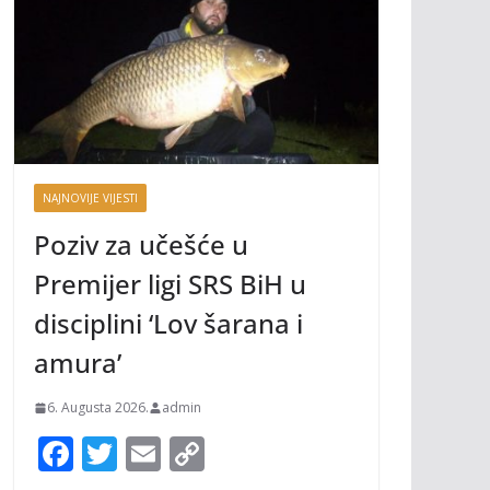
NAJNOVIJE VIJESTI
Poziv za učešće u
Premijer ligi SRS BiH u
disciplini ‘Lov šarana i
amura’
6. Augusta 2026.
admin
F
T
E
C
ac
w
m
o