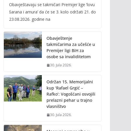
Obavještavaju se takmičari Premijer lige ‘lovu
e
itt
ai
p
šarana i amura’ da će se 3. kolo održati 21. do
b
er
l
y
23.08.2026. godine na
o
Li
o
n
Obavještenje
k
k
takmičarima za učešće u
Premijer ligi BiH za
osobe sa invaliditetom
30. Jula 2026.
Održan 15. Memorijalni
kup ‘Rafael Grgić –
Rafko’: Vogošćani osvojili
prelazni pehar u trajno
vlasništvo
30. Jula 2026.