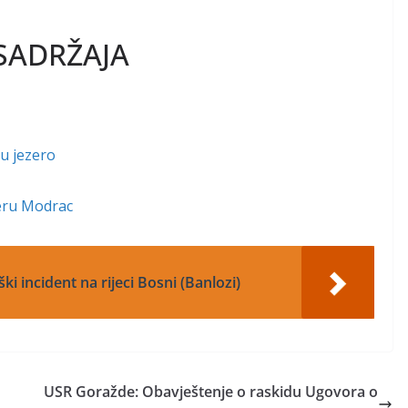
SADRŽAJA
 u jezero
zeru Modrac
ki incident na rijeci Bosni (Banlozi)
USR Goražde: Obavještenje o raskidu Ugovora o