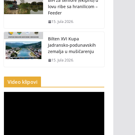
BiH za seniore (ekipno) u
lovu ribe sa hranilicom –
Feeder
15. Jula 2026.
Bilten XVI Kupa
Jadransko-podunavskih
zemalja u mušičarenju
15. Jula 2026.
Video klipovi