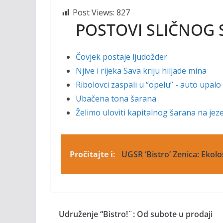
Post Views:
827
POSTOVI SLIČNOG 
Čovjek postaje ljudožder
Njive i rijeka Sava kriju hiljade mina
Ribolovci zaspali u “opelu” - auto upalo
Ubačena tona šarana
Želimo uloviti kapitalnog šarana na je
Pročitajte i:
UGSR ‘Bistro’ Zenica: Ekološ
Udruženje “Bistro!¨: Od subote u prodaji