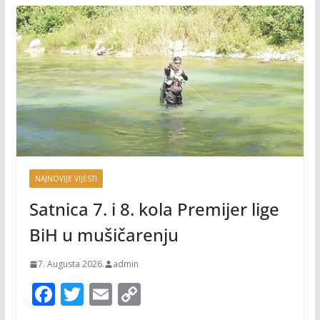
NAJNOVIJE VIJESTI
Satnica 7. i 8. kola Premijer lige
BiH u mušičarenju
7. Augusta 2026.
admin
F
T
E
C
ac
w
m
o