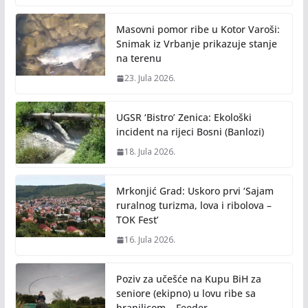
Masovni pomor ribe u Kotor Varoši:
Snimak iz Vrbanje prikazuje stanje
na terenu
23. Jula 2026.
UGSR ‘Bistro’ Zenica: Ekološki
incident na rijeci Bosni (Banlozi)
18. Jula 2026.
Mrkonjić Grad: Uskoro prvi ‘Sajam
ruralnog turizma, lova i ribolova –
TOK Fest’
16. Jula 2026.
Poziv za učešće na Kupu BiH za
seniore (ekipno) u lovu ribe sa
hranilicom – Feeder