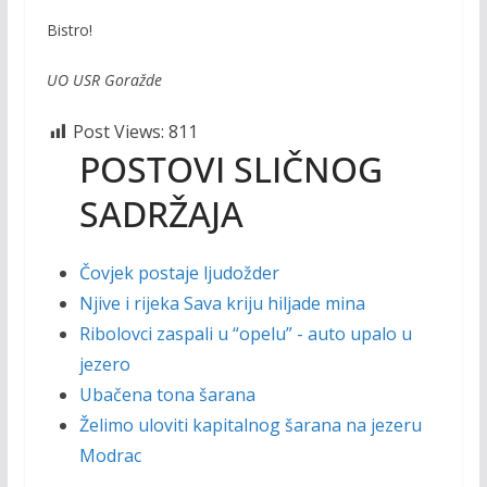
Bistro!
UO USR Goražde
Post Views:
811
POSTOVI SLIČNOG
SADRŽAJA
Čovjek postaje ljudožder
Njive i rijeka Sava kriju hiljade mina
Ribolovci zaspali u “opelu” - auto upalo u
jezero
Ubačena tona šarana
Želimo uloviti kapitalnog šarana na jezeru
Modrac