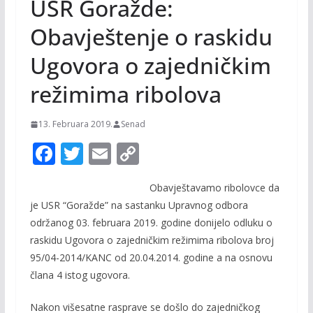
USR Goražde:
Obavještenje o raskidu
Ugovora o zajedničkim
režimima ribolova
13. Februara 2019.
Senad
F
T
E
C
ac
w
m
o
Obavještavamo ribolovce da
e
itt
ai
p
je USR “Goražde” na sastanku Upravnog odbora
b
er
l
y
održanog 03. februara 2019. godine donijelo odluku o
o
Li
raskidu Ugovora o zajedničkim režimima ribolova broj
o
n
95/04-2014/KANC od 20.04.2014. godine a na osnovu
člana 4 istog ugovora.
k
k
Nakon višesatne rasprave se došlo do zajedničkog