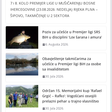
7 i 8. KOLO PREMIJER LIGE U MUŠIČARENJU BOSNE
e
itt
ai
p
IHERCEGOVINE (23.08.2026. NEDELJA) RIJEKA PLIVA –
b
er
l
y
ŠIPOVO, TAKMIČENJE U 2 SEKTORA
o
Li
o
n
Poziv za učešće u Premijer ligi SRS
k
k
BiH u disciplini ‘Lov šarana i amura’
6. Augusta 2026.
Obavještenje takmičarima za
učešće u Premijer ligi BiH za osobe
sa invaliditetom
30. Jula 2026.
Održan 15. Memorijalni kup ‘Rafael
Grgić – Rafko’: Vogošćani osvojili
prelazni pehar u trajno vlasništvo
30. Jula 2026.