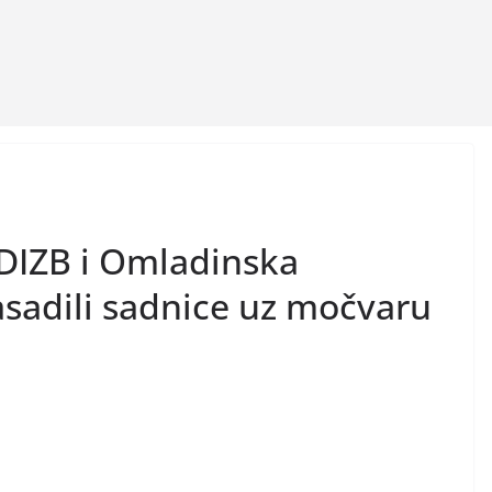
IZB i Omladinska
asadili sadnice uz močvaru