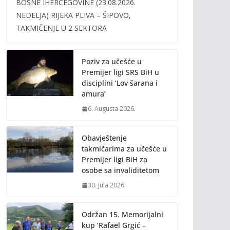
BOSNE IHERCEGOVINE (23.08.2026.
b
er
l
y
NEDELJA) RIJEKA PLIVA – ŠIPOVO,
o
Li
TAKMIČENJE U 2 SEKTORA
o
n
k
k
Poziv za učešće u
Premijer ligi SRS BiH u
disciplini ‘Lov šarana i
amura’
6. Augusta 2026.
Obavještenje
takmičarima za učešće u
Premijer ligi BiH za
osobe sa invaliditetom
30. Jula 2026.
Održan 15. Memorijalni
kup ‘Rafael Grgić –