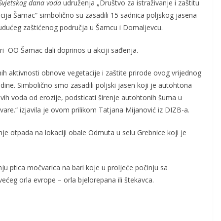
Svjetskog dana voda
udruženja „Društvo za istraživanje i zaštitu
acija Šamac“ simbolično su zasadili 15 sadnica poljskog jasena
udućeg zaštićenog područja u Šamcu i Domaljevcu.
ri OO Šamac dali doprinos u akciji sađenja.
 aktivnosti obnove vegetacije i zaštite prirode ovog vrijednog
ine. Simbolično smo zasadili poljski jasen koji je autohtona
ovih voda od erozije, podsticati širenje autohtonih šuma u
očvare.“ izjavila je ovom prilikom Tatjana Mijanović iz DIZB-a.
janje otpada na lokaciji obale Odmuta u selu Grebnice koji je
ju ptica močvarica na bari koje u proljeće počinju sa
većeg orla evrope – orla bjelorepana ili štekavca.