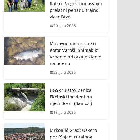
Rafko’: Vogošćani osvojili
prelazni pehar u trajno
vlasništvo
30. Jula 2026.
Masovni pomor ribe u
Kotor Varoši: Snimak iz
Vrbanje prikazuje stanje
na terenu
23. Jula 2026.
UGSR ‘Bistro’ Zenica:
Ekološki incident na
rijeci Bosni (Banlozi)
18. Jula 2026.
Mrkonjić Grad: Uskoro
prvi ‘Sajam ruralnog