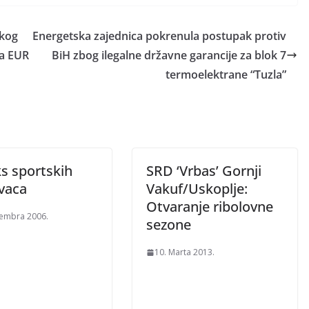
skog
Energetska zajednica pokrenula postupak protiv
na EUR
BiH zbog ilegalne državne garancije za blok 7
termoelektrane “Tuzla”
s sportskih
SRD ‘Vrbas’ Gornji
ovaca
Vakuf/Uskoplje:
Otvaranje ribolovne
embra 2006.
sezone
10. Marta 2013.