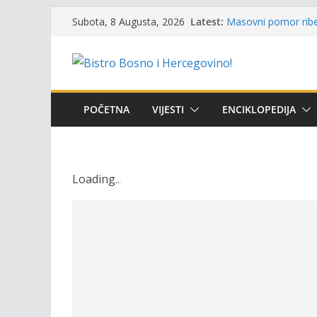
Skip
Latest:
Masovni pomor ribe 
Subota, 8 Augusta, 2026
to
prikazuje stanje na
Satnica 7. i 8. kola
content
Poziv za učešće u Pr
i amura’
Obavještenje takmič
osobe sa invalidite
POČETNA
VIJESTI
ENCIKLOPEDIJA
Održan 15. Memorija
osvojili prelazni pe
Loading
.
.
.