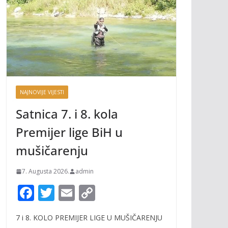
NAJNOVIJE VIJESTI
Satnica 7. i 8. kola
Premijer lige BiH u
mušičarenju
7. Augusta 2026.
admin
F
T
E
C
ac
w
m
o
7 i 8. KOLO PREMIJER LIGE U MUŠIČARENJU
e
itt
ai
p