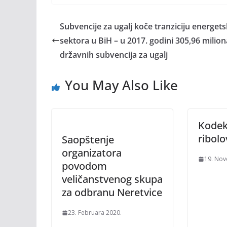
Subvencije za ugalj koče tranziciju energet
sektora u BiH – u 2017. godini 305,96 milio
državnih subvencija za ugalj
You May Also Like
Kodek
ribol
Saopštenje
organizatora
19. Nov
povodom
veličanstvenog skupa
za odbranu Neretvice
23. Februara 2020.