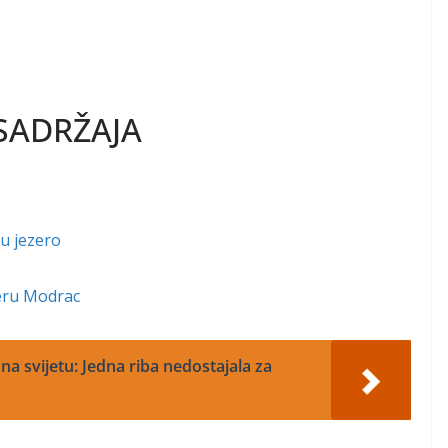
SADRŽAJA
 u jezero
zeru Modrac
na svijetu: Jedna riba nedostajala za