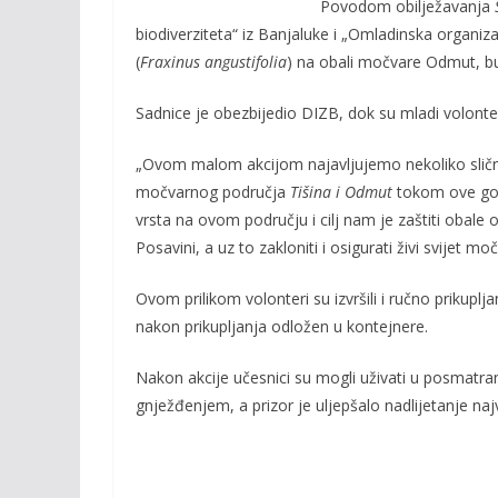
Povodom obilježavanja
e
itt
ai
p
biodiverziteta“ iz Banjaluke i „Omladinska organiz
b
er
l
y
(
Fraxinus angustifolia
) na obali močvare Odmut, b
o
Li
Sadnice je obezbijedio DIZB, dok su mladi volonte
o
n
k
k
„Ovom malom akcijom najavljujemo nekoliko sličnih
močvarnog područja
Tišina i Odmut
tokom ove god
vrsta na ovom području i cilj nam je zaštiti obale 
Posavini, a uz to zakloniti i osigurati živi svijet m
Ovom prilikom volonteri su izvršili i ručno prikupl
nakon prikupljanja odložen u kontejnere.
Nakon akcije učesnici su mogli uživati u posmatran
gnježđenjem, a prizor je uljepšalo nadlijetanje naj