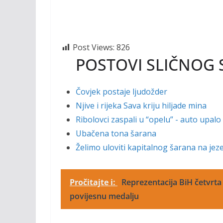
Post Views:
826
POSTOVI SLIČNOG 
Čovjek postaje ljudožder
Njive i rijeka Sava kriju hiljade mina
Ribolovci zaspali u “opelu” - auto upalo
Ubačena tona šarana
Želimo uloviti kapitalnog šarana na je
Pročitajte i:
Reprezentacija BiH četvrta 
povijesnu medalju