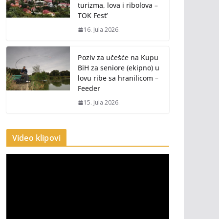
turizma, lova i ribolova –
TOK Fest’
16. Jula 2026.
Poziv za učešće na Kupu
BiH za seniore (ekipno) u
lovu ribe sa hranilicom –
Feeder
15. Jula 2026.
Video klipovi