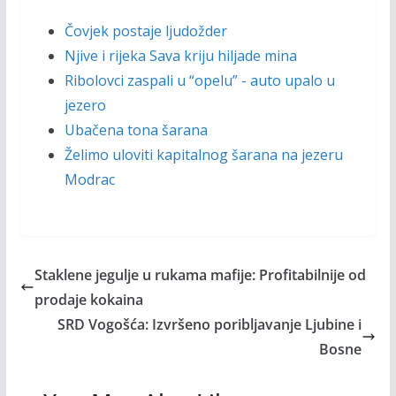
Čovjek postaje ljudožder
Njive i rijeka Sava kriju hiljade mina
Ribolovci zaspali u “opelu” - auto upalo u
jezero
Ubačena tona šarana
Želimo uloviti kapitalnog šarana na jezeru
Modrac
Staklene jegulje u rukama mafije: Profitabilnije od
prodaje kokaina
SRD Vogošća: Izvršeno poribljavanje Ljubine i
Bosne