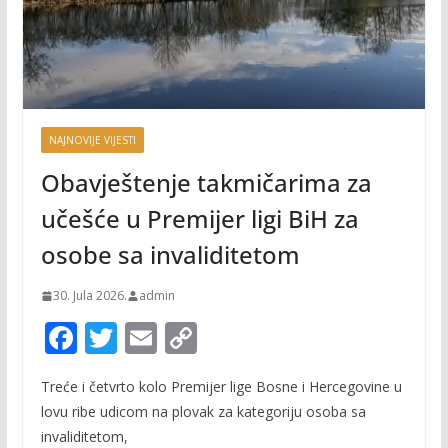
NAJNOVIJE VIJESTI
Obavještenje takmičarima za
učešće u Premijer ligi BiH za
osobe sa invaliditetom
30. Jula 2026.
admin
F
T
E
C
ac
w
m
o
Treće i četvrto kolo Premijer lige Bosne i Hercegovine u
e
itt
ai
p
lovu ribe udicom na plovak za kategoriju osoba sa
b
er
l
y
invaliditetom,