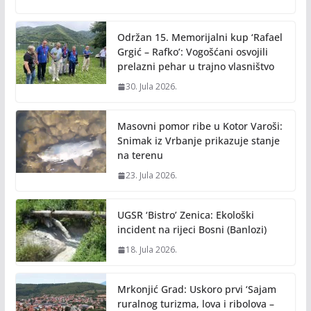
o
Li
o
n
Održan 15. Memorijalni kup ‘Rafael
k
k
Grgić – Rafko’: Vogošćani osvojili
prelazni pehar u trajno vlasništvo
30. Jula 2026.
Masovni pomor ribe u Kotor Varoši:
Snimak iz Vrbanje prikazuje stanje
na terenu
23. Jula 2026.
UGSR ‘Bistro’ Zenica: Ekološki
incident na rijeci Bosni (Banlozi)
18. Jula 2026.
Mrkonjić Grad: Uskoro prvi ‘Sajam
ruralnog turizma, lova i ribolova –