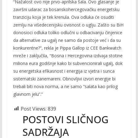
“Nažalost ovo nije prvo-aprilska šala. Ovo glasanje je
završni udarac za bosanskohercegovačku energetsku
tranziciju koja je tek krenula. Ova odluka će osuditi
zemlju na višedecenijsku ovisnost o uglju. Zašto su BiH
donosioci odluka toliko odlučni u odbacivanju činjenice
da alternative za ugalj ne samo da postoje već i da su
konkurentne?”, rekla je Pippa Gallop iz CEE Bankwatch
mreže i zaključila, “Bosna i Hercegovina izdvaja stotine
miliona eura godišnje kako bi subvencionirali ugalj, dok
su energetska efikasnost i energija iz vjetra i sunca
sistematski zanemareni. Obnovljivi izvori energije bi
trebali biti nova norma, a ne samo “salata kao prilog
glavnom jelu”.”
Post Views:
839
POSTOVI SLIČNOG
SADRŽAJA