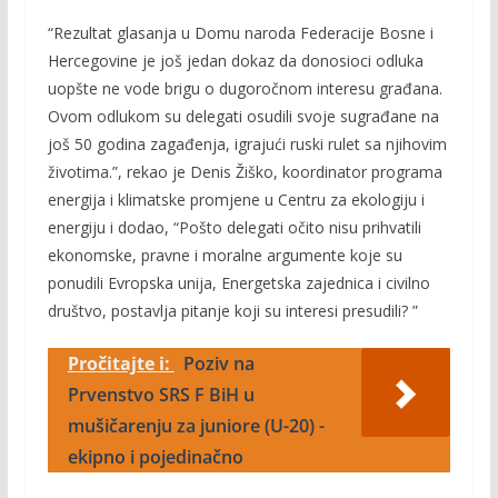
“Rezultat glasanja u Domu naroda Federacije Bosne i
Hercegovine je još jedan dokaz da donosioci odluka
uopšte ne vode brigu o dugoročnom interesu građana.
Ovom odlukom su delegati osudili svoje sugrađane na
još 50 godina zagađenja, igrajući ruski rulet sa njihovim
životima.”, rekao je Denis Žiško, koordinator programa
energija i klimatske promjene u Centru za ekologiju i
energiju i dodao, “Pošto delegati očito nisu prihvatili
ekonomske, pravne i moralne argumente koje su
ponudili Evropska unija, Energetska zajednica i civilno
društvo, postavlja pitanje koji su interesi presudili? ”
Pročitajte i:
Poziv na
Prvenstvo SRS F BiH u
mušičarenju za juniore (U-20) -
ekipno i pojedinačno