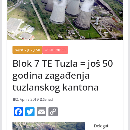
NAJNOVIJE VIJESTI
OSTALE VIJESTI
Blok 7 TE Tuzla = još 50
godina zagađenja
tuzlanskog kantona
2. Aprila 2019.
Senad
F
T
E
C
ac
w
m
o
Delegati