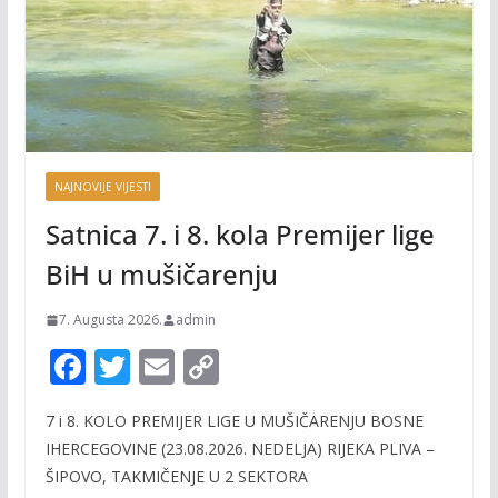
NAJNOVIJE VIJESTI
Satnica 7. i 8. kola Premijer lige
BiH u mušičarenju
7. Augusta 2026.
admin
F
T
E
C
ac
w
m
o
7 i 8. KOLO PREMIJER LIGE U MUŠIČARENJU BOSNE
e
itt
ai
p
IHERCEGOVINE (23.08.2026. NEDELJA) RIJEKA PLIVA –
b
er
l
y
ŠIPOVO, TAKMIČENJE U 2 SEKTORA