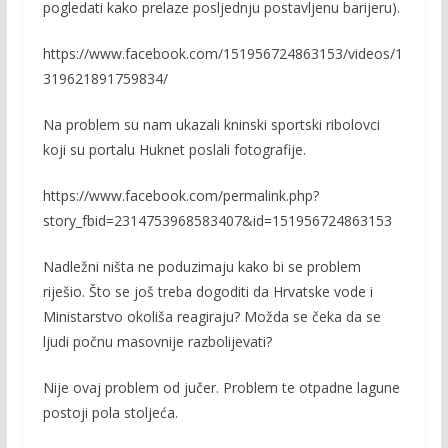
k
k
pogledati kako prelaze posljednju postavljenu barijeru).
https://www.facebook.com/151956724863153/videos/1
319621891759834/
Na problem su nam ukazali kninski sportski ribolovci
koji su portalu Huknet poslali fotografije.
https://www.facebook.com/permalink.php?
story_fbid=2314753968583407&id=151956724863153
Nadležni ništa ne poduzimaju kako bi se problem
riješio. Što se još treba dogoditi da Hrvatske vode i
Ministarstvo okoliša reagiraju? Možda se čeka da se
ljudi počnu masovnije razbolijevati?
Nije ovaj problem od jučer. Problem te otpadne lagune
postoji pola stoljeća.