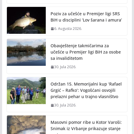
o
Li
o
n
Poziv za učešće u Premijer ligi SRS
k
k
BiH u disciplini ‘Lov šarana i amura’
6. Augusta 2026.
Obavještenje takmičarima za
učešće u Premijer ligi BiH za osobe
sa invaliditetom
30. Jula 2026.
Održan 15. Memorijalni kup ‘Rafael
Grgić – Rafko’: Vogošćani osvojili
prelazni pehar u trajno vlasništvo
30. Jula 2026.
Masovni pomor ribe u Kotor Varoši:
Snimak iz Vrbanje prikazuje stanje