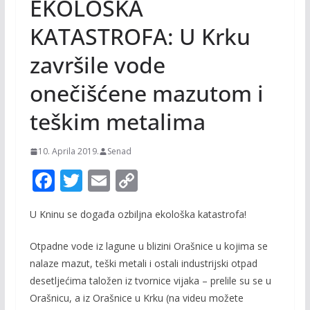
EKOLOŠKA
KATASTROFA: U Krku
završile vode
onečišćene mazutom i
teškim metalima
10. Aprila 2019.
Senad
F
T
E
C
ac
w
m
o
U Kninu se događa ozbiljna ekološka katastrofa!
e
itt
ai
p
b
er
l
y
Otpadne vode iz lagune u blizini Orašnice u kojima se
o
Li
nalaze mazut, teški metali i ostali industrijski otpad
desetljećima taložen iz tvornice vijaka – prelile su se u
o
n
Orašnicu, a iz Orašnice u Krku (na videu možete