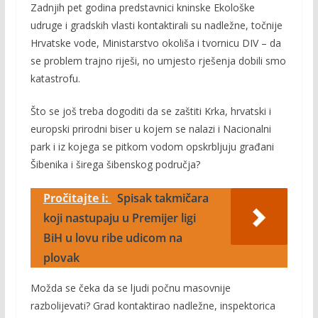
Zadnjih pet godina predstavnici kninske Ekološke
udruge i gradskih vlasti kontaktirali su nadležne, točnije
Hrvatske vode, Ministarstvo okoliša i tvornicu DIV – da
se problem trajno riješi, no umjesto rješenja dobili smo
katastrofu.
Što se još treba dogoditi da se zaštiti Krka, hrvatski i
europski prirodni biser u kojem se nalazi i Nacionalni
park i iz kojega se pitkom vodom opskrbljuju građani
Šibenika i širega šibenskog područja?
Pročitajte i:
Spisak takmičara
koji nastupaju u Premijer ligi
BiH u lovu ribe udicom na
plovak
Možda se čeka da se ljudi počnu masovnije
razbolijevati? Grad kontaktirao nadležne, inspektorica