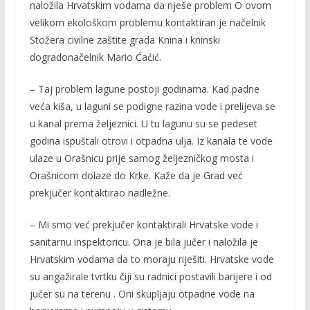
naložila Hrvatskim vodama da riješe problem O ovom
velikom ekološkom problemu kontaktiran je načelnik
Stožera civilne zaštite grada Knina i kninski
dogradonačelnik Mario Ćaćić.
– Taj problem lagune postoji godinama. Kad padne
veća kiša, u laguni se podigne razina vode i prelijeva se
u kanal prema željeznici. U tu lagunu su se pedeset
godina ispuštali otrovi i otpadna ulja. Iz kanala te vode
ulaze u Orašnicu prije samog željezničkog mosta i
Orašnicom dolaze do Krke. Kaže da je Grad već
prekjučer kontaktirao nadležne.
– Mi smo već prekjučer kontaktirali Hrvatske vode i
sanitarnu inspektoricu. Ona je bila jučer i naložila je
Hrvatskim vodama da to moraju riješiti. Hrvatske vode
su angažirale tvrtku čiji su radnici postavili barijere i od
jučer su na terenu . Oni skupljaju otpadne vode na