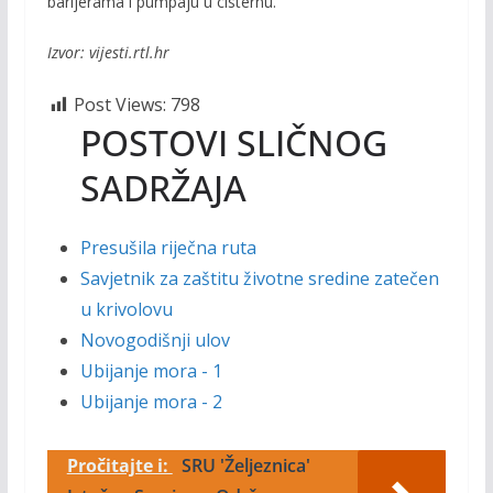
barijerama i pumpaju u cisternu.
Izvor: vijesti.rtl.hr
Post Views:
798
POSTOVI SLIČNOG
SADRŽAJA
Presušila riječna ruta
Savjetnik za zaštitu životne sredine zatečen
u krivolovu
Novogodišnji ulov
Ubijanje mora - 1
Ubijanje mora - 2
Pročitajte i:
SRU 'Željeznica'