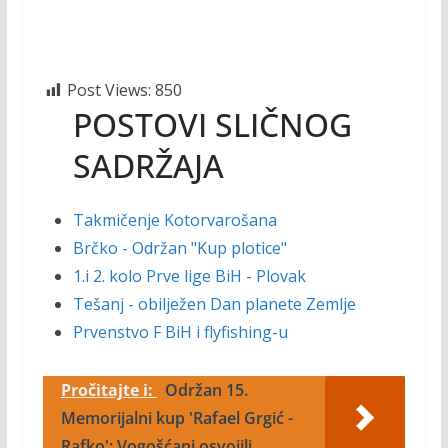
Post Views:
850
POSTOVI SLIČNOG
SADRŽAJA
Takmičenje Kotorvarošana
Brčko - Održan "Kup plotice"
1.i 2. kolo Prve lige BiH - Plovak
Tešanj - obilježen Dan planete Zemlje
Prvenstvo F BiH i flyfishing-u
Pročitajte i:
Održan 15.
Memorijalni kup 'Rafael Grgić -
Rafko': Vogošćani osvojili