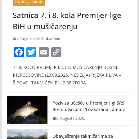
NAJNOVIJE VIJESTI
Satnica 7. i 8. kola Premijer lige
BiH u mušičarenju
7. Augusta 2026.
admin
F
T
E
C
ac
w
m
o
7 i 8. KOLO PREMIJER LIGE U MUŠIČARENJU BOSNE
e
itt
ai
p
IHERCEGOVINE (23.08.2026. NEDELJA) RIJEKA PLIVA –
b
er
l
y
ŠIPOVO, TAKMIČENJE U 2 SEKTORA
o
Li
o
n
Poziv za učešće u Premijer ligi SRS
k
k
BiH u disciplini ‘Lov šarana i amura’
6. Augusta 2026.
Obavještenje takmičarima za