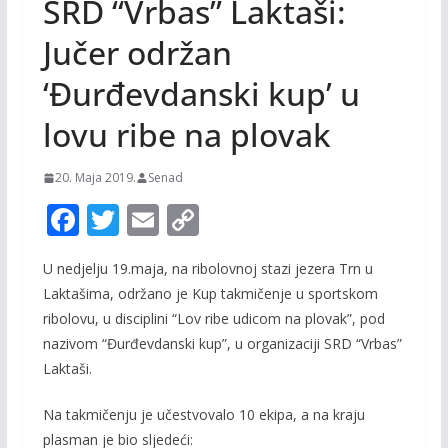
SRD “Vrbas” Laktaši:
Jučer održan
‘Đurđevdanski kup’ u
lovu ribe na plovak
20. Maja 2019.
Senad
F
T
E
C
ac
w
m
o
U nedjelju 19.maja, na ribolovnoj stazi jezera Trn u
e
itt
ai
p
Laktašima, održano je Kup takmičenje u sportskom
b
er
l
y
ribolovu, u disciplini “Lov ribe udicom na plovak”, pod
o
Li
nazivom “Đurđevdanski kup”, u organizaciji SRD “Vrbas”
o
n
Laktaši.
k
k
Na takmičenju je učestvovalo 10 ekipa, a na kraju
plasman je bio sljedeći: