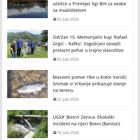
učešće u Premijer ligi BiH za osobe
sa invaliditetom
30. Jula 2026.
Održan 15. Memorijalni kup ‘Rafael
Grgić – Rafko’: Vogošćani osvojili
prelazni pehar u trajno vlasništvo
30. Jula 2026.
Masovni pomor ribe u Kotor Varoši:
Snimak iz Vrbanje prikazuje stanje
na terenu
23. Jula 2026.
UGSR ‘Bistro’ Zenica: Ekološki
incident na rijeci Bosni (Banlozi)
18. Jula 2026.