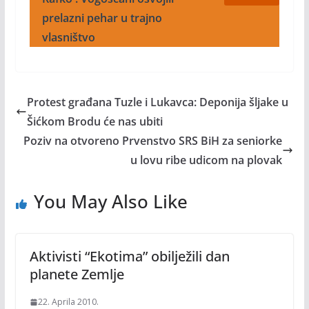
prelazni pehar u trajno
vlasništvo
Protest građana Tuzle i Lukavca: Deponija šljake u
Šićkom Brodu će nas ubiti
Poziv na otvoreno Prvenstvo SRS BiH za seniorke
u lovu ribe udicom na plovak
You May Also Like
Aktivisti “Ekotima” obilježili dan
planete Zemlje
22. Aprila 2010.