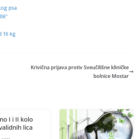
kog psa
006"
d 16 kg
Krivična prijava protiv Sveučilišne kliničke
bolnice Mostar
o I i II kolo
validnih lica