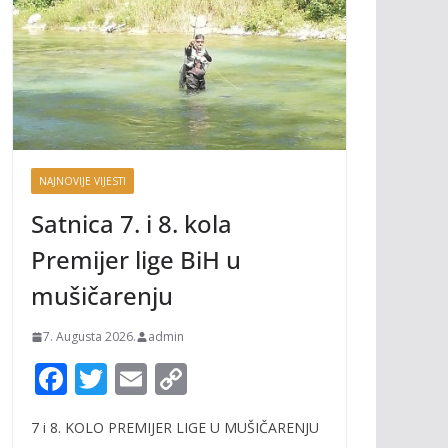
NAJNOVIJE VIJESTI
Satnica 7. i 8. kola
Premijer lige BiH u
mušičarenju
7. Augusta 2026.
admin
F
T
E
C
ac
w
m
o
7 i 8. KOLO PREMIJER LIGE U MUŠIČARENJU
e
itt
ai
p