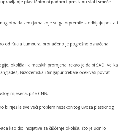
 upravljanje plastičnim otpadom i prestanu slati smeće
ičnog otpada zemljama koje su ga otpremile – odbijaju postati
adno od Kuala Lumpura, pronađeno je pogrešno označena
gije, okoliša i klimatskih promjena, rekao je da bi SAD, Velika
Bangladeš, Nizozemska i Singapur trebale očekivati ​​povrat
ošlog mjeseca, piše CNN.
ko bi riješila sve veći problem nezakonitog uvoza plastičnog
da kao dio inicijative za čišćenje okoliša, što je učinilo