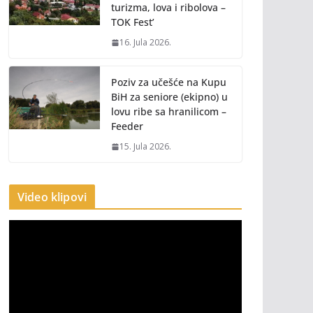
turizma, lova i ribolova –
TOK Fest’
16. Jula 2026.
Poziv za učešće na Kupu
BiH za seniore (ekipno) u
lovu ribe sa hranilicom –
Feeder
15. Jula 2026.
Video klipovi