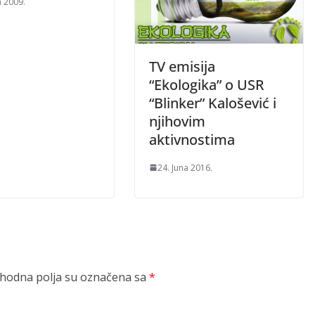
a 2009.
TV emisija
“Ekologika” o USR
“Blinker” Kalošević i
njihovim
aktivnostima
24. Juna 2016.
odna polja su označena sa
*