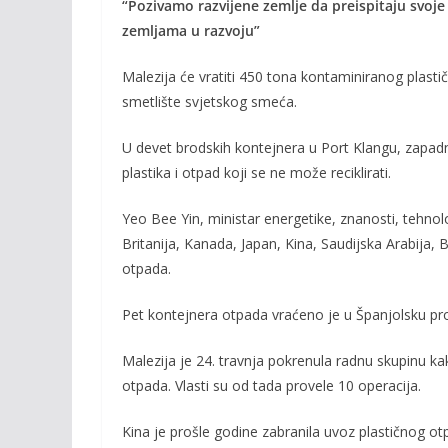
“Pozivamo razvijene zemlje da preispitaju svoje
e
itt
ai
p
zemljama u razvoju”
b
er
l
y
o
Li
Malezija će vratiti 450 tona kontaminiranog plast
smetlište svjetskog smeća.
o
n
k
k
U devet brodskih kontejnera u Port Klangu, zap
plastika i otpad koji se ne može reciklirati.
Yeo Bee Yin, ministar energetike, znanosti, tehnolo
Britanija, Kanada, Japan, Kina, Saudijska Arabija, 
otpada.
Pet kontejnera otpada vraćeno je u Španjolsku pr
Malezija je 24. travnja pokrenula radnu skupinu ka
otpada. Vlasti su od tada provele 10 operacija.
Kina je prošle godine zabranila uvoz plastičnog otpa