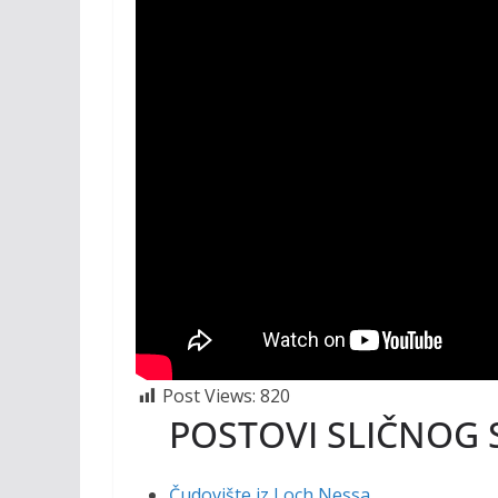
Post Views:
820
POSTOVI SLIČNOG 
Čudovište iz Loch Nessa