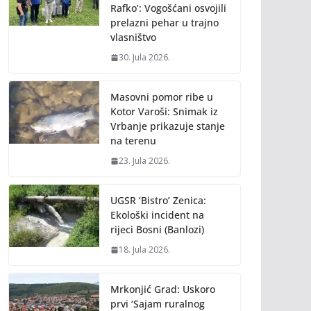
Rafko’: Vogošćani osvojili
prelazni pehar u trajno
vlasništvo
30. Jula 2026.
Masovni pomor ribe u
Kotor Varoši: Snimak iz
Vrbanje prikazuje stanje
na terenu
23. Jula 2026.
UGSR ‘Bistro’ Zenica:
Ekološki incident na
rijeci Bosni (Banlozi)
18. Jula 2026.
Mrkonjić Grad: Uskoro
prvi ‘Sajam ruralnog