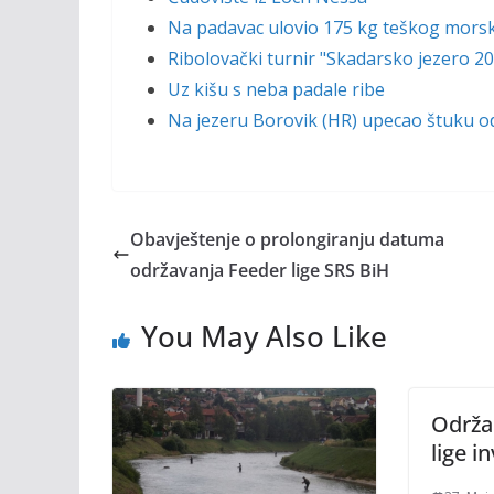
Na padavac ulovio 175 kg teškog mors
Ribolovački turnir "Skadarsko jezero 2
Uz kišu s neba padale ribe
Na jezeru Borovik (HR) upecao štuku o
Obavještenje o prolongiranju datuma
održavanja Feeder lige SRS BiH
You May Also Like
Održan
lige in