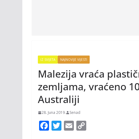
IZ SVIJETA
NAJNOVIJE VIJESTI
Malezija vraća plasti
zemljama, vraćeno 10
Australiji
28. Juna 2019.
Senad
F
T
E
C
ac
w
m
o