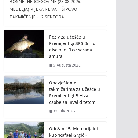
BOSNE IHERCEGOVINE (23.08.2026.
b
er
l
y
NEDELJA) RIJEKA PLIVA – ŠIPOVO,
o
Li
TAKMIČENJE U 2 SEKTORA
o
n
k
k
Poziv za učešće u
Premijer ligi SRS BiH u
disciplini ‘Lov šarana i
amura’
6. Augusta 2026.
Obavještenje
takmičarima za učešće u
Premijer ligi BiH za
osobe sa invaliditetom
30. Jula 2026.
Održan 15. Memorijalni
kup ‘Rafael Grgić –