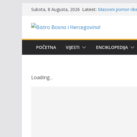
Skip
Latest:
Masovni pomor ribe 
Subota, 8 Augusta, 2026
to
prikazuje stanje na
Satnica 7. i 8. kola
content
Poziv za učešće u Pr
i amura’
Obavještenje takmič
osobe sa invalidite
POČETNA
VIJESTI
ENCIKLOPEDIJA
Održan 15. Memorija
osvojili prelazni pe
Loading
.
.
.