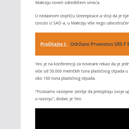
Maleziju novim odredištem smeća.
U nedavnom izvješću Greenpeace-a stoji da je tije
izvozio iz SAD-a, u Maleziju više nego udvostruč
Pročitajte i:
Održano Prvenstvo SRS F B
Yeo je na konferenciji za novinare rekao da je jedna
više od 50.000 metričkih tona plastičnog otpada u
oko 100 tona plastičnog otpada.
“Pozivamo razvijene zemlje da preispitaju svoje u
u razvoju”, dodao je Yeo.