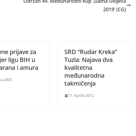
Održan 49. Međunarodni kup ‘Zlatna Ukljeva
2019’ (CG)
ne prijave za
SRD “Rudar Kreka”
er ligu BIH u
Tuzla: Najava dva
šarana i amura
kvalitetna
međunarodna
ta 2007.
takmičenja
17. Aprila 2012.