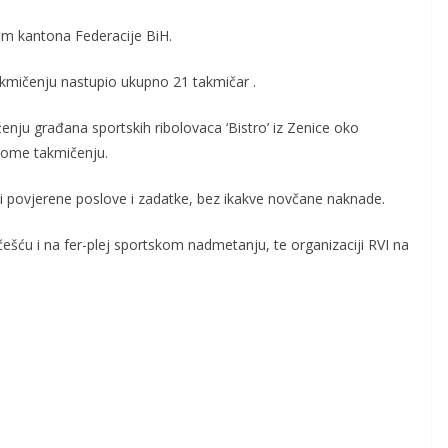
am kantona Federacije BiH.
takmičenju nastupio ukupno 21 takmičar .
enju građana sportskih ribolovaca ‘Bistro’ iz Zenice oko
ovome takmičenju.
ili povjerene poslove i zadatke, bez ikakve novčane naknade.
ešću i na fer-plej sportskom nadmetanju, te organizaciji RVI na