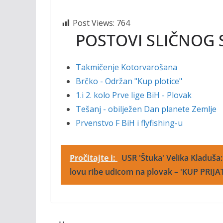
Post Views:
764
POSTOVI SLIČNOG 
Takmičenje Kotorvarošana
Brčko - Održan "Kup plotice"
1.i 2. kolo Prve lige BiH - Plovak
Tešanj - obilježen Dan planete Zemlje
Prvenstvo F BiH i flyfishing-u
Pročitajte i:
USR 'Štuka' Velika Kladuša
lovu ribe udicom na plovak – 'KUP PRIJA