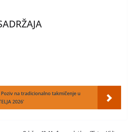
SADRŽAJA
: Poziv na tradicionalno takmičenje u
TELJA 2026'