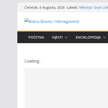
Skip
Latest:
Mrkonjić Grad: Usk
Četvrtak, 6 Augusta, 2026
to
ribolova – TOK Fes
Obavještenje takmi
content
osobe sa invalidi
Održan 15. Memorij
osvojili prelazni p
Masovni pomor rib
POČETNA
VIJESTI
ENCIKLOPEDIJA
prikazuje stanje n
UGSR ‘Bistro’ Zenic
(Banlozi)
Loading
.
.
.