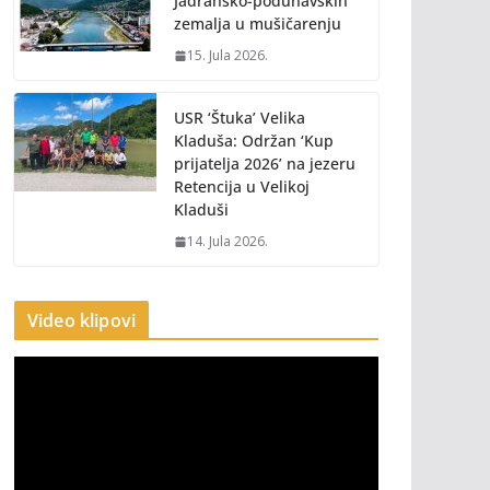
Jadransko-podunavskih
zemalja u mušičarenju
15. Jula 2026.
USR ‘Štuka’ Velika
Kladuša: Održan ‘Kup
prijatelja 2026’ na jezeru
Retencija u Velikoj
Kladuši
14. Jula 2026.
Video klipovi