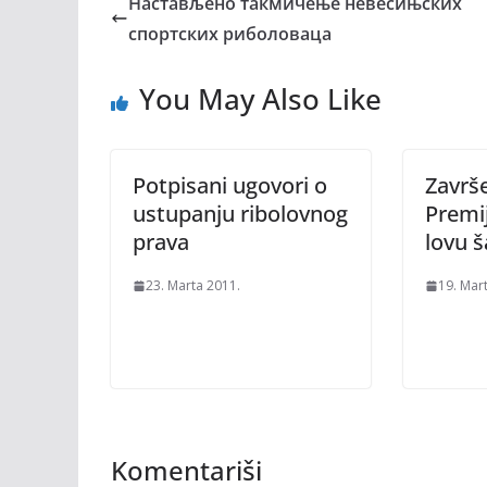
Настављено такмичење невесињских
спортских риболоваца
You May Also Like
Potpisani ugovori o
Završe
ustupanju ribolovnog
Premij
prava
lovu 
23. Marta 2011.
19. Mar
Komentariši