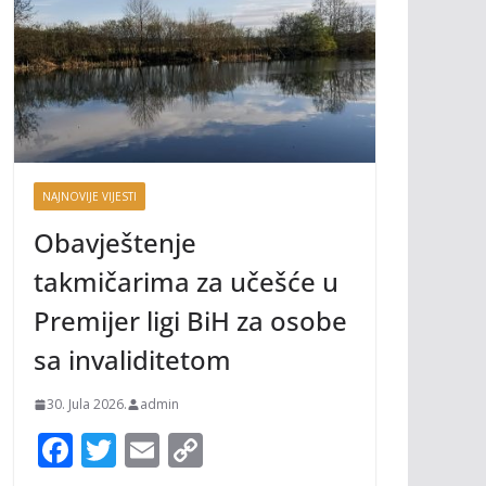
NAJNOVIJE VIJESTI
Obavještenje
takmičarima za učešće u
Premijer ligi BiH za osobe
sa invaliditetom
30. Jula 2026.
admin
F
T
E
C
ac
w
m
o