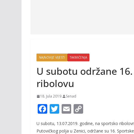
NAJNOVIJE VIJESTI
TAKMIČENJA
U subotu održane 16. 
ribolovu
18. Jula 2019.
Senad
F
T
E
C
ac
w
m
o
U subotu, 13.07.2019. godine, na sportsko ribolovno
e
itt
ai
p
Putovičkog polja u Zenici, održane su 16. Sportske