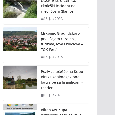
UGSR ‘Bistro’ Zenica:
Ekološki incident na
rijeci Bosni (Banlozi)
18. Jula 2026.
Mrkonjić Grad: Uskoro
prvi ‘Sajam ruralnog
turizma, lova i ribolova –
TOK Fest’
16. Jula 2026.
Poziv za učešće na Kupu
BiH za seniore (ekipno) u
lovu ribe sa hranilicom –
Feeder
15. Jula 2026.
Bilten XVI Kupa