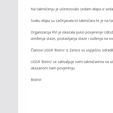
b
er
l
y
o
Li
Na takmičenju je učestvovalo sedam ekipa iz sed
o
n
Svaku ekipu su sačinjavala tri takmičara te je na 
k
k
Organizacija RVI je iskazala puno povjerenje Udruž
uređenja staze, postavljanja staze i suđenja na 
Članovi UGSR ‘Bistro’ iz Zenice su uspješno odrad
UGSR ‘Bistro’ se zahvaljuje svim takmičarima na uč
ukazanom nam povjerenju.
Bistro!