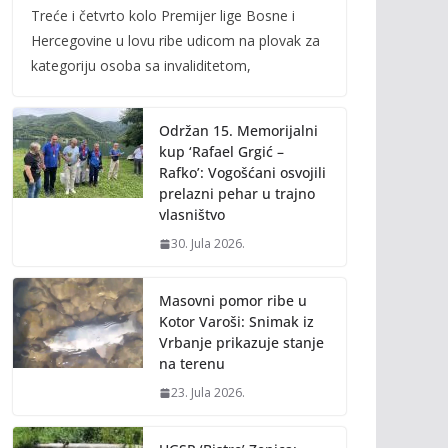
Treće i četvrto kolo Premijer lige Bosne i
e
itt
ai
p
Hercegovine u lovu ribe udicom na plovak za
b
er
l
y
kategoriju osoba sa invaliditetom,
o
Li
o
n
Održan 15. Memorijalni
k
k
kup ‘Rafael Grgić –
Rafko’: Vogošćani osvojili
prelazni pehar u trajno
vlasništvo
30. Jula 2026.
Masovni pomor ribe u
Kotor Varoši: Snimak iz
Vrbanje prikazuje stanje
na terenu
23. Jula 2026.