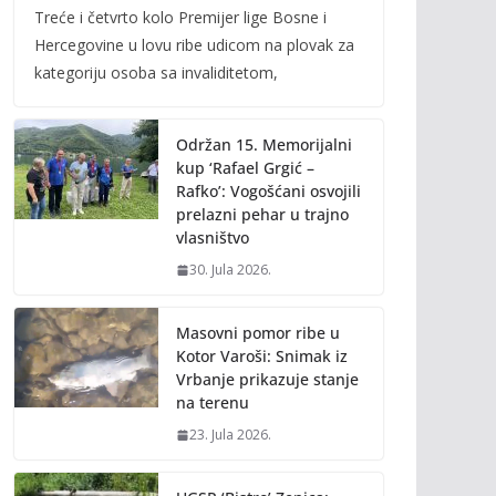
Treće i četvrto kolo Premijer lige Bosne i
e
itt
ai
p
Hercegovine u lovu ribe udicom na plovak za
b
er
l
y
kategoriju osoba sa invaliditetom,
o
Li
o
n
Održan 15. Memorijalni
k
k
kup ‘Rafael Grgić –
Rafko’: Vogošćani osvojili
prelazni pehar u trajno
vlasništvo
30. Jula 2026.
Masovni pomor ribe u
Kotor Varoši: Snimak iz
Vrbanje prikazuje stanje
na terenu
23. Jula 2026.