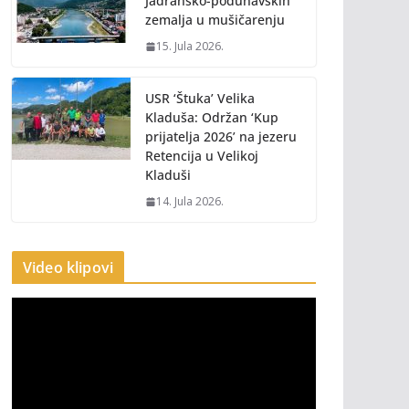
Jadransko-podunavskih
zemalja u mušičarenju
15. Jula 2026.
USR ‘Štuka’ Velika
Kladuša: Održan ‘Kup
prijatelja 2026’ na jezeru
Retencija u Velikoj
Kladuši
14. Jula 2026.
Video klipovi