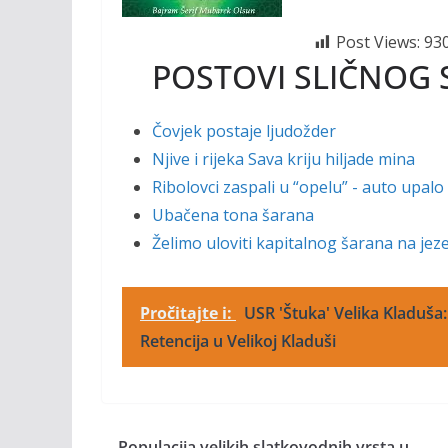
o
Li
o
n
Post Views:
93
k
k
POSTOVI SLIČNOG 
Čovjek postaje ljudožder
Njive i rijeka Sava kriju hiljade mina
Ribolovci zaspali u “opelu” - auto upalo
Ubačena tona šarana
Želimo uloviti kapitalnog šarana na je
Pročitajte i:
USR 'Štuka' Velika Kladuša:
Retencija u Velikoj Kladuši
Populacija velikih slatkovodnih vrsta u