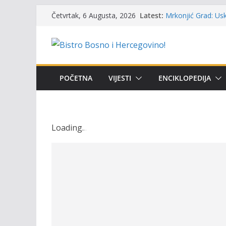
Skip
Latest:
Mrkonjić Grad: Usk
Četvrtak, 6 Augusta, 2026
to
ribolova – TOK Fes
Obavještenje takmi
content
osobe sa invalidi
Održan 15. Memorij
osvojili prelazni p
Masovni pomor rib
POČETNA
VIJESTI
ENCIKLOPEDIJA
prikazuje stanje n
UGSR ‘Bistro’ Zenic
(Banlozi)
Loading
.
.
.