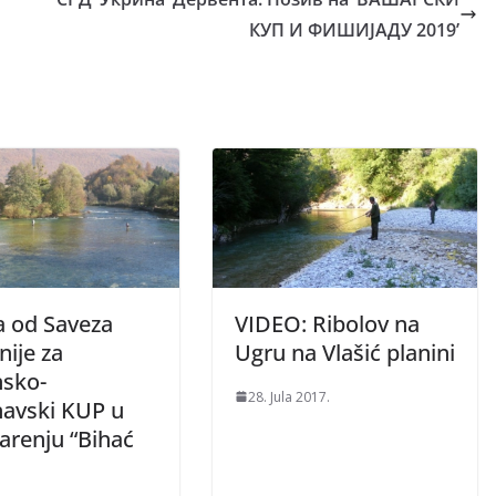
КУП И ФИШИЈАДУ 2019’
a od Saveza
VIDEO: Ribolov na
ije za
Ugru na Vlašić planini
nsko-
28. Jula 2017.
avski KUP u
arenju “Bihać