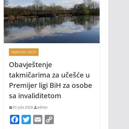
NAJNOVIJE VIJESTI
Obavještenje
takmičarima za učešće u
Premijer ligi BiH za osobe
sa invaliditetom
30. Jula 2026.
admin
F
T
E
C
ac
w
m
o