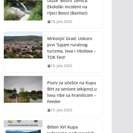
UGSR ‘Bistro’ Zenica:
Ekološki incident na
rijeci Bosni (Banlozi)
18. Jula 2026.
Mrkonjić Grad: Uskoro
prvi ‘Sajam ruralnog
turizma, lova i ribolova –
TOK Fest’
16. Jula 2026.
Poziv za učešće na Kupu
BiH za seniore (ekipno) u
lovu ribe sa hranilicom –
Feeder
15. Jula 2026.
Bilten XVI Kupa