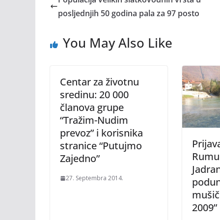
posljednjih 50 godina pala za 97 posto
You May Also Like
Centar za životnu
sredinu: 20 000
članova grupe
“Tražim-Nudim
prevoz” i korisnika
Prijav
stranice “Putujmo
Rumun
Zajedno”
Jadra
27. Septembra 2014.
podun
mušič
2009”