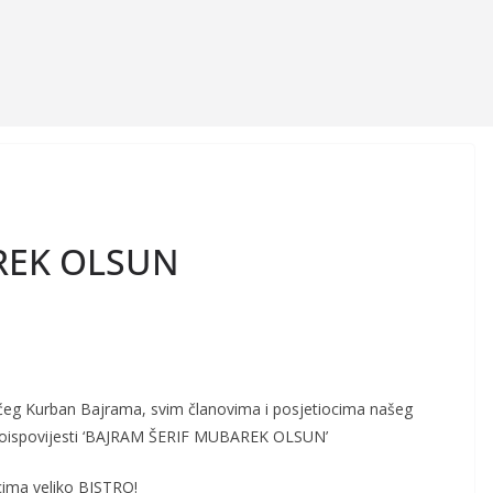
REK OLSUN
g Kurban Bajrama, svim članovima i posjetiocima našeg
eroispovijesti ‘BAJRAM ŠERIF MUBAREK OLSUN’
cima veliko BISTRO!