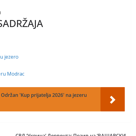
0
SADRŽAJA
 u jezero
zeru Modrac
 Održan 'Kup prijatelja 2026' na jezeru
СРД ‘Укрина’ Дервента: Позив на ‘ВАШАРСКИ