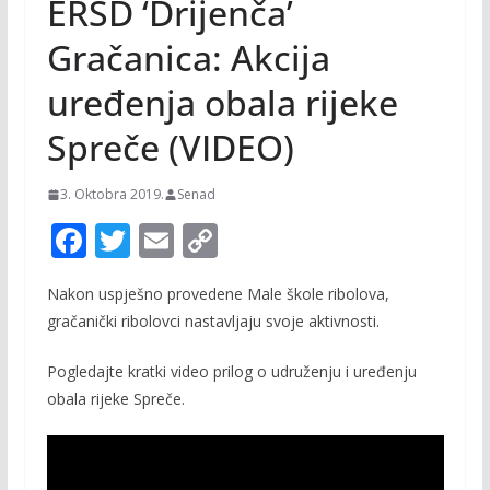
ERSD ‘Drijenča’
Gračanica: Akcija
uređenja obala rijeke
Spreče (VIDEO)
3. Oktobra 2019.
Senad
F
T
E
C
ac
w
m
o
Nakon uspješno provedene Male škole ribolova,
e
itt
ai
p
gračanički ribolovci nastavljaju svoje aktivnosti.
b
er
l
y
o
Li
Pogledajte kratki video prilog o udruženju i uređenju
obala rijeke Spreče.
o
n
k
k