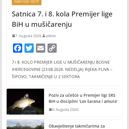
NAJNOVIJE VIJESTI
Satnica 7. i 8. kola Premijer lige
BiH u mušičarenju
7. Augusta 2026.
admin
F
T
E
C
ac
w
m
o
7 i 8. KOLO PREMIJER LIGE U MUŠIČARENJU BOSNE
e
itt
ai
p
IHERCEGOVINE (23.08.2026. NEDELJA) RIJEKA PLIVA –
b
er
l
y
ŠIPOVO, TAKMIČENJE U 2 SEKTORA
o
Li
o
n
Poziv za učešće u Premijer ligi SRS
k
k
BiH u disciplini ‘Lov šarana i amura’
6. Augusta 2026.
Obavještenje takmičarima za