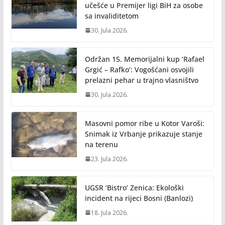
učešće u Premijer ligi BiH za osobe
sa invaliditetom
30. Jula 2026.
Održan 15. Memorijalni kup ‘Rafael
Grgić – Rafko’: Vogošćani osvojili
prelazni pehar u trajno vlasništvo
30. Jula 2026.
Masovni pomor ribe u Kotor Varoši:
Snimak iz Vrbanje prikazuje stanje
na terenu
23. Jula 2026.
UGSR ‘Bistro’ Zenica: Ekološki
incident na rijeci Bosni (Banlozi)
18. Jula 2026.