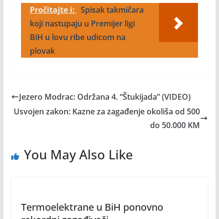
Pročitajte i:
Spisak takmičara
koji nastupaju u Premijer ligi
BiH u lovu ribe udicom na
plovak
Jezero Modrac: Održana 4. “Štukijada” (VIDEO)
Usvojen zakon: Kazne za zagađenje okoliša od 500
do 50.000 KM
You May Also Like
Termoelektrane u BiH ponovno