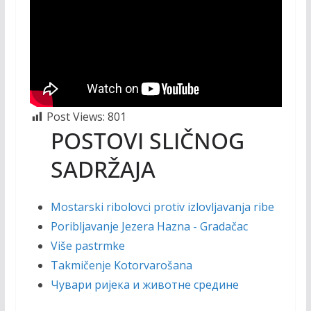
Post Views:
801
POSTOVI SLIČNOG
SADRŽAJA
Mostarski ribolovci protiv izlovljavanja ribe
Poribljavanje Jezera Hazna - Gradačac
Više pastrmke
Takmičenje Kotorvarošana
Чувари ријека и животне средине