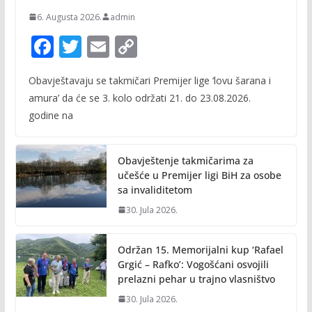
6. Augusta 2026.
admin
F
T
E
C
ac
w
m
o
Obavještavaju se takmičari Premijer lige ‘lovu šarana i
e
itt
ai
p
amura’ da će se 3. kolo održati 21. do 23.08.2026.
b
er
l
y
godine na
o
Li
o
n
Obavještenje takmičarima za
k
k
učešće u Premijer ligi BiH za osobe
sa invaliditetom
30. Jula 2026.
Održan 15. Memorijalni kup ‘Rafael
Grgić – Rafko’: Vogošćani osvojili
prelazni pehar u trajno vlasništvo
30. Jula 2026.