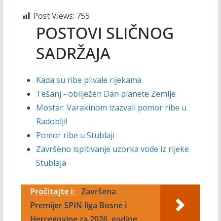
Post Views:
755
POSTOVI SLIČNOG
SADRŽAJA
Kada su ribe plivale rijekama
Tešanj - obilježen Dan planete Zemlje
Mostar: Varakinom izazvali pomor ribe u
Radoblji!
Pomor ribe u Stublaji
Završeno ispitivanje uzorka vode iz rijeke
Stublaja
Pročitajte i:
Završena
Premijer SPIN liga Bosne i
Hercegovine za 2026. godine