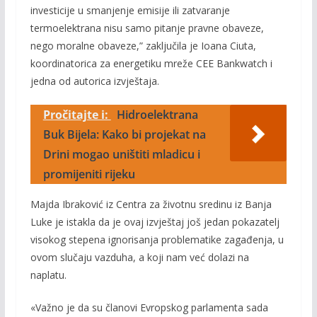
investicije u smanjenje emisije ili zatvaranje
termoelektrana nisu samo pitanje pravne obaveze,
nego moralne obaveze,” zaključila je Ioana Ciuta,
koordinatorica za energetiku mreže CEE Bankwatch i
jedna od autorica izvještaja.
Pročitajte i:
Hidroelektrana
Buk Bijela: Kako bi projekat na
Drini mogao uništiti mladicu i
promijeniti rijeku
Majda Ibraković iz Centra za životnu sredinu iz Banja
Luke je istakla da je ovaj izvještaj još jedan pokazatelj
visokog stepena ignorisanja problematike zagađenja, u
ovom slučaju vazduha, a koji nam već dolazi na
naplatu.
«Važno je da su članovi Evropskog parlamenta sada