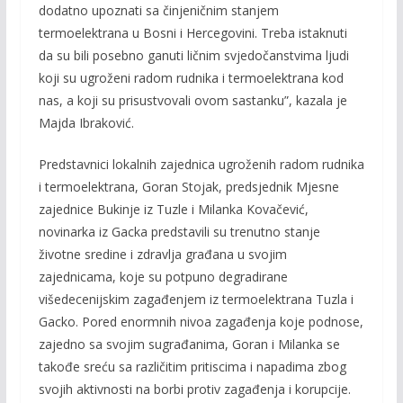
dodatno upoznati sa činjeničnim stanjem
termoelektrana u Bosni i Hercegovini. Treba istaknuti
da su bili posebno ganuti ličnim svjedočanstvima ljudi
koji su ugroženi radom rudnika i termoelektrana kod
nas, a koji su prisustvovali ovom sastanku”, kazala je
Majda Ibraković.
Predstavnici lokalnih zajednica ugroženih radom rudnika
i termoelektrana, Goran Stojak, predsjednik Mjesne
zajednice Bukinje iz Tuzle i Milanka Kovačević,
novinarka iz Gacka predstavili su trenutno stanje
životne sredine i zdravlja građana u svojim
zajednicama, koje su potpuno degradirane
višedecenijskim zagađenjem iz termoelektrana Tuzla i
Gacko. Pored enormnih nivoa zagađenja koje podnose,
zajedno sa svojim sugrađanima, Goran i Milanka se
takođe sreću sa različitim pritiscima i napadima zbog
svojih aktivnosti na borbi protiv zagađenja i korupcije.