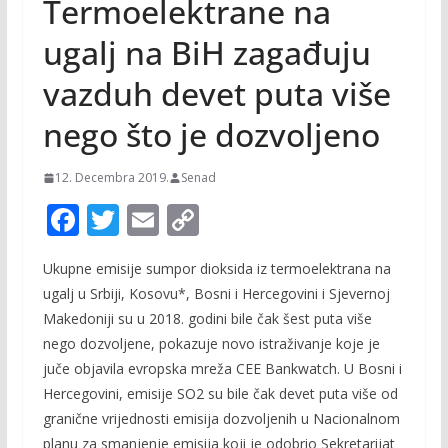
Termoelektrane na
ugalj na BiH zagađuju
vazduh devet puta više
nego što je dozvoljeno
12. Decembra 2019.
Senad
F
T
E
C
ac
w
m
o
Ukupne emisije sumpor dioksida iz termoelektrana na
e
itt
ai
p
ugalj u Srbiji, Kosovu*, Bosni i Hercegovini i Sjevernoj
b
er
l
y
Makedoniji su u 2018. godini bile čak šest puta više
o
Li
nego dozvoljene, pokazuje novo istraživanje koje je
o
n
juče objavila evropska mreža CEE Bankwatch. U Bosni i
Hercegovini, emisije SO2 su bile čak devet puta više od
k
k
granične vrijednosti emisija dozvoljenih u Nacionalnom
planu za smanjenje emisija koji je odobrio Sekretarijat