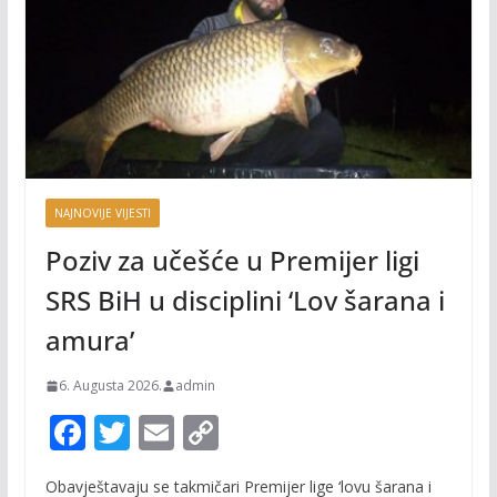
NAJNOVIJE VIJESTI
Poziv za učešće u Premijer ligi
SRS BiH u disciplini ‘Lov šarana i
amura’
6. Augusta 2026.
admin
F
T
E
C
ac
w
m
o
Obavještavaju se takmičari Premijer lige ‘lovu šarana i