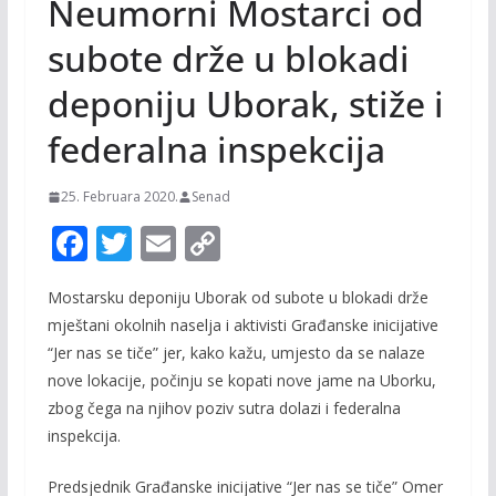
Neumorni Mostarci od
subote drže u blokadi
deponiju Uborak, stiže i
federalna inspekcija
25. Februara 2020.
Senad
F
T
E
C
ac
w
m
o
Mostarsku deponiju Uborak od subote u blokadi drže
e
itt
ai
p
mještani okolnih naselja i aktivisti Građanske inicijative
b
er
l
y
“Jer nas se tiče” jer, kako kažu, umjesto da se nalaze
o
Li
nove lokacije, počinju se kopati nove jame na Uborku,
o
n
zbog čega na njihov poziv sutra dolazi i federalna
inspekcija.
k
k
Predsjednik Građanske inicijative “Jer nas se tiče” Omer