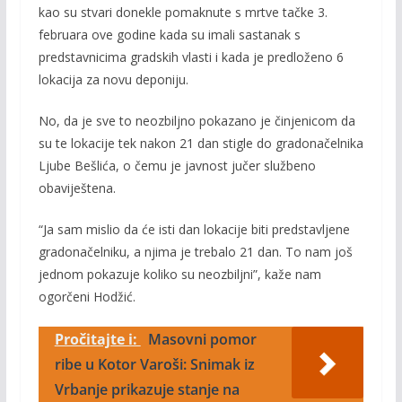
kao su stvari donekle pomaknute s mrtve tačke 3.
februara ove godine kada su imali sastanak s
predstavnicima gradskih vlasti i kada je predloženo 6
lokacija za novu deponiju.
No, da je sve to neozbiljno pokazano je činjenicom da
su te lokacije tek nakon 21 dan stigle do gradonačelnika
Ljube Bešlića, o čemu je javnost jučer službeno
obaviještena.
“Ja sam mislio da će isti dan lokacije biti predstavljene
gradonačelniku, a njima je trebalo 21 dan. To nam još
jednom pokazuje koliko su neozbiljni”, kaže nam
ogorčeni Hodžić.
Pročitajte i:
Masovni pomor
ribe u Kotor Varoši: Snimak iz
Vrbanje prikazuje stanje na