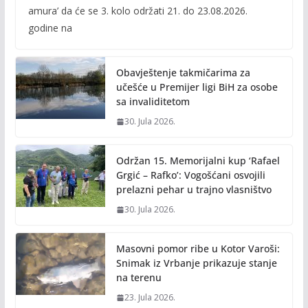
e
itt
ai
p
amura’ da će se 3. kolo održati 21. do 23.08.2026.
b
er
l
y
godine na
o
Li
o
n
Obavještenje takmičarima za
k
k
učešće u Premijer ligi BiH za osobe
sa invaliditetom
30. Jula 2026.
Održan 15. Memorijalni kup ‘Rafael
Grgić – Rafko’: Vogošćani osvojili
prelazni pehar u trajno vlasništvo
30. Jula 2026.
Masovni pomor ribe u Kotor Varoši:
Snimak iz Vrbanje prikazuje stanje
na terenu
23. Jula 2026.