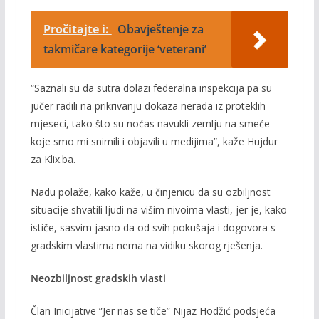
Pročitajte i:
Obavještenje za
takmičare kategorije ‘veterani’
“Saznali su da sutra dolazi federalna inspekcija pa su
jučer radili na prikrivanju dokaza nerada iz proteklih
mjeseci, tako što su noćas navukli zemlju na smeće
koje smo mi snimili i objavili u medijima”, kaže Hujdur
za Klix.ba.
Nadu polaže, kako kaže, u činjenicu da su ozbiljnost
situacije shvatili ljudi na višim nivoima vlasti, jer je, kako
ističe, sasvim jasno da od svih pokušaja i dogovora s
gradskim vlastima nema na vidiku skorog rješenja.
Neozbiljnost gradskih vlasti
Član Inicijative ”Jer nas se tiče” Nijaz Hodžić podsjeća