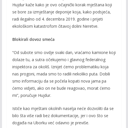
Hujdur kaže kako je ovo očajnički korak mještana koji
se bore za izmještanje deponije koja, kako podsjeća,
radi ilegalno od 4. decembra 2019. godine i prijeti
ekološkom katastrofom čitavoj dolini Neretve.
Blokirali dovoz smeća
“Od subote smo ovdje svaki dan, vraćamo kamione koji
dolaze tu, a sutra očekujemo i glavnog federalnog
inspektora za okoliš. Iznijet ćemo problematiku koja
nas progoni, mada smo to radili nekoliko puta. Dobili
smo informaciju da se počela kopati nova jama pa
ćemo vidjeti, ako on ne bude reagovao, morat ćemo
mi”, poručuje Hujdur.
Ističe kao mještani okolnih naselja neće dozvoliti da se
bilo šta više radi bez dokumentacije, jer i ovo što se
događa na Uborku već odavno je previše.