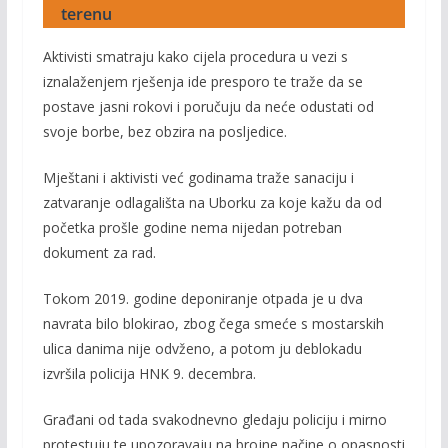
terenu
Aktivisti smatraju kako cijela procedura u vezi s
iznalaženjem rješenja ide presporo te traže da se
postave jasni rokovi i poručuju da neće odustati od
svoje borbe, bez obzira na posljedice.
Mještani i aktivisti već godinama traže sanaciju i
zatvaranje odlagališta na Uborku za koje kažu da od
početka prošle godine nema nijedan potreban
dokument za rad.
Tokom 2019. godine deponiranje otpada je u dva
navrata bilo blokirao, zbog čega smeće s mostarskih
ulica danima nije odvženo, a potom ju deblokadu
izvršila policija HNK 9. decembra.
Građani od tada svakodnevno gledaju policiju i mirno
protestuju te upozoravaju na brojne načine o opasnosti