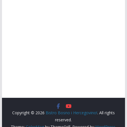
Copyright © 2026
Bistro Bosno i Hercegovino!
. All rights
reserved.
Theme:
ColorMag
by ThemeGrill. Powered by
WordPress
.