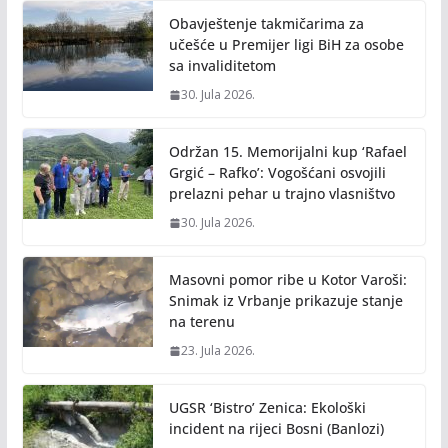
Obavještenje takmičarima za
učešće u Premijer ligi BiH za osobe
sa invaliditetom
30. Jula 2026.
Održan 15. Memorijalni kup ‘Rafael
Grgić – Rafko’: Vogošćani osvojili
prelazni pehar u trajno vlasništvo
30. Jula 2026.
Masovni pomor ribe u Kotor Varoši:
Snimak iz Vrbanje prikazuje stanje
na terenu
23. Jula 2026.
UGSR ‘Bistro’ Zenica: Ekološki
incident na rijeci Bosni (Banlozi)