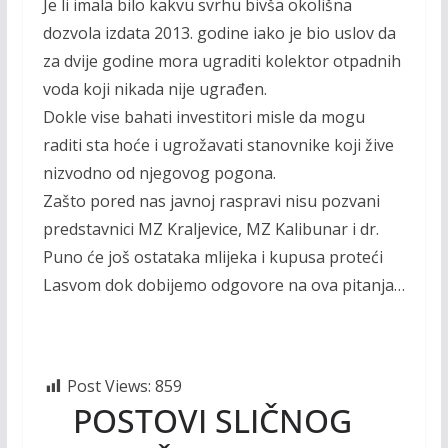
Je li imala bilo kakvu svrhu bivša okolišna
dozvola izdata 2013. godine iako je bio uslov da
za dvije godine mora ugraditi kolektor otpadnih
voda koji nikada nije ugrađen.
Dokle vise bahati investitori misle da mogu
raditi sta hoće i ugrožavati stanovnike koji žive
nizvodno od njegovog pogona.
Zašto pored nas javnoj raspravi nisu pozvani
predstavnici MZ Kraljevice, MZ Kalibunar i dr.
Puno će još ostataka mlijeka i kupusa proteći
Lasvom dok dobijemo odgovore na ova pitanja…
Post Views:
859
POSTOVI SLIČNOG