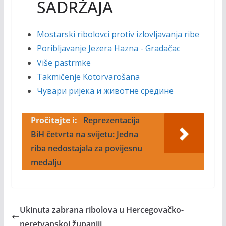
SADRŽAJA
Mostarski ribolovci protiv izlovljavanja ribe
Poribljavanje Jezera Hazna - Gradačac
Više pastrmke
Takmičenje Kotorvarošana
Чувари ријека и животне средине
Pročitajte i:
Reprezentacija
BiH četvrta na svijetu: Jedna
riba nedostajala za povijesnu
medalju
Ukinuta zabrana ribolova u Hercegovačko-
neretvanskoj županiji