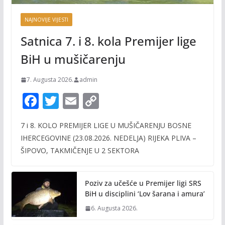
NAJNOVIJE VIJESTI
Satnica 7. i 8. kola Premijer lige
BiH u mušičarenju
7. Augusta 2026.
admin
F
T
E
C
ac
w
m
o
7 i 8. KOLO PREMIJER LIGE U MUŠIČARENJU BOSNE
e
itt
ai
p
IHERCEGOVINE (23.08.2026. NEDELJA) RIJEKA PLIVA –
b
er
l
y
ŠIPOVO, TAKMIČENJE U 2 SEKTORA
o
Li
o
n
Poziv za učešće u Premijer ligi SRS
k
k
BiH u disciplini ‘Lov šarana i amura’
6. Augusta 2026.