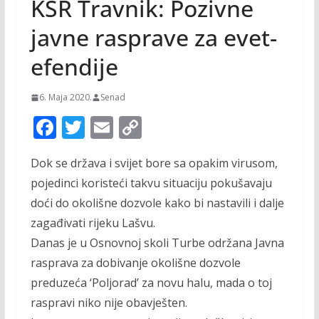
KSR Travnik: Pozivne
javne rasprave za evet-
efendije
6. Maja 2020.
Senad
F
T
E
C
ac
w
m
o
Dok se država i svijet bore sa opakim virusom,
e
itt
ai
p
pojedinci koristeći takvu situaciju pokušavaju
b
er
l
y
doći do okolišne dozvole kako bi nastavili i dalje
o
Li
zagađivati rijeku Lašvu.
o
n
Danas je u Osnovnoj skoli Turbe održana Javna
k
k
rasprava za dobivanje okolišne dozvole
preduzeća ‘Poljorad’ za novu halu, mada o toj
raspravi niko nije obavješten.