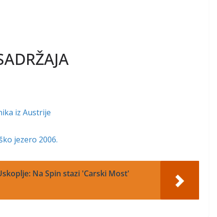
SADRŽAJA
ka iz Austrije
ško jezero 2006.
skoplje: Na Spin stazi 'Carski Most'