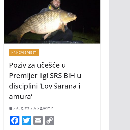
NAJNOVIJE VIJESTI
Poziv za učešće u
Premijer ligi SRS BiH u
disciplini ‘Lov šarana i
amura’
6. Augusta 2026.
admin
F
T
E
C
ac
w
m
o