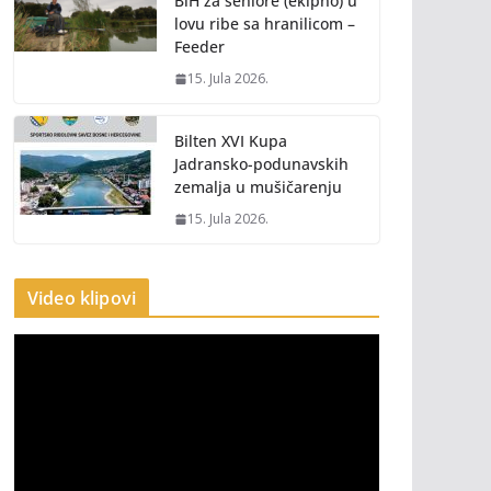
BiH za seniore (ekipno) u
lovu ribe sa hranilicom –
Feeder
15. Jula 2026.
Bilten XVI Kupa
Jadransko-podunavskih
zemalja u mušičarenju
15. Jula 2026.
Video klipovi