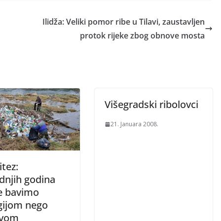
Ilidža: Veliki pomor ribe u Tilavi, zaustavljen
protok rijeke zbog obnove mosta
Višegradski ribolovci
21. Januara 2008.
tez:
dnjih godina
se bavimo
gijom nego
ovom