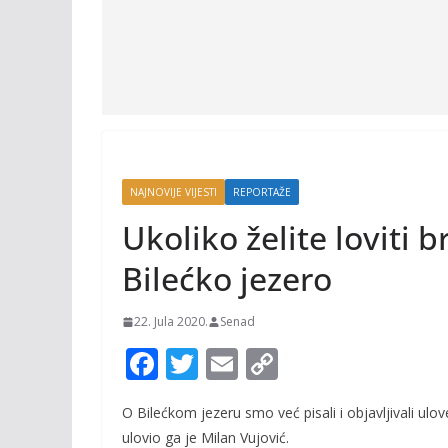
NAJNOVIJE VIJESTI
REPORTAŽE
Ukoliko želite loviti 
Bilećko jezero
22. Jula 2020.
Senad
F
T
E
C
ac
w
m
o
O Bilećkom jezeru smo već pisali i objavljivali ulo
e
itt
ai
p
ulovio ga je Milan Vujović.