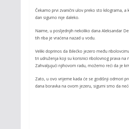
b
er
l
y
o
Li
Čekamo prvi zvanični ulov preko sto kilograma, a k
dan sigurno nije daleko.
o
n
k
k
Naime, u posljednjih nekoliko dana Aleksandar De
tih riba je vraćena nazad u vodu.
Veliki doprinos da Bilećko jezero među ribolovcima
tri udruženja koji su korisnici ribolovnog prava na
Zahvaljujući njihovom radu, možemo reći da je kriv
Zato, u ovo vrijeme kada će se godišnji odmori pro
dana boravka na ovom jezeru, sigurni smo da nećet