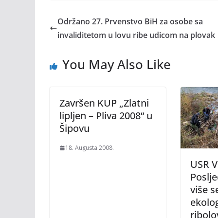
Održano 27. Prvenstvo BiH za osobe sa
invaliditetom u lovu ribe udicom na plovak
You May Also Like
Završen KUP „Zlatni
lipljen – Pliva 2008“ u
Šipovu
18. Augusta 2008.
USR Vi
Poslje
više 
ekolo
ribol