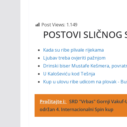
Post Views:
1.149
POSTOVI SLIČNOG 
Kada su ribe plivale rijekama
Ljubav treba ovjeriti pažnjom
Drinski biser Mustafe Kešmera, povratni
U Kaloševiću kod Tešnja
Kup u ulovu ribe udicom na plovak - Bu
Pročitajte i:
SRD "Vrbas" Gornji Vakuf-U
održan 4. Internacionalni Spin kup