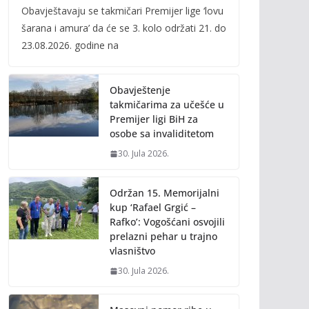
Obavještavaju se takmičari Premijer lige ‘lovu
e
itt
ai
p
šarana i amura’ da će se 3. kolo održati 21. do
b
er
l
y
23.08.2026. godine na
o
Li
o
n
Obavještenje
k
k
takmičarima za učešće u
Premijer ligi BiH za
osobe sa invaliditetom
30. Jula 2026.
Održan 15. Memorijalni
kup ‘Rafael Grgić –
Rafko’: Vogošćani osvojili
prelazni pehar u trajno
vlasništvo
30. Jula 2026.