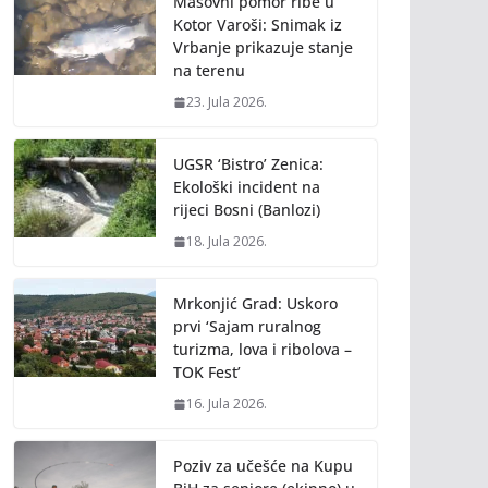
Masovni pomor ribe u
Kotor Varoši: Snimak iz
Vrbanje prikazuje stanje
na terenu
23. Jula 2026.
UGSR ‘Bistro’ Zenica:
Ekološki incident na
rijeci Bosni (Banlozi)
18. Jula 2026.
Mrkonjić Grad: Uskoro
prvi ‘Sajam ruralnog
turizma, lova i ribolova –
TOK Fest’
16. Jula 2026.
Poziv za učešće na Kupu