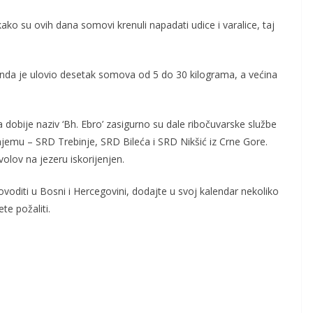
ako su ovih dana somovi krenuli napadati udice i varalice, taj
nda je ulovio desetak somova od 5 do 30 kilograma, a većina
 dobije naziv ‘Bh. Ebro’ zasigurno su dale ribočuvarske službe
 njemu – SRD Trebinje, SRD Bileća i SRD Nikšić iz Crne Gore.
olov na jezeru iskorijenjen.
voditi u Bosni i Hercegovini, dodajte u svoj kalendar nekoliko
e požaliti.