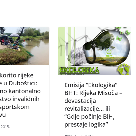
korito rijeke
 u Duboštici:
Emisija “Ekologika”
no kantonalno
BHT: Rijeka Misoča –
tvo invalidnih
devastacija
u sportskom
revitalizacije… ili
vu
“Gdje počinje BiH,
prestaje logika”
 2015.