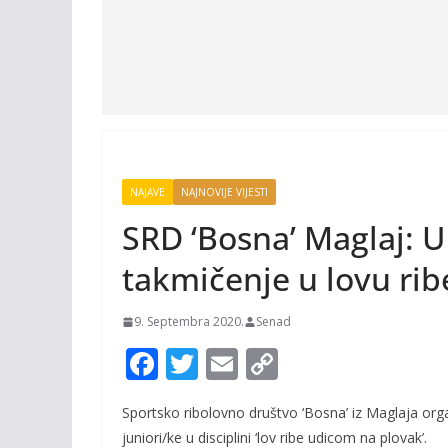
NAJAVE
NAJNOVIJE VIJESTI
SRD ‘Bosna’ Maglaj: 
takmičenje u lovu ri
9. Septembra 2020.
Senad
F
T
E
C
ac
w
m
o
Sportsko ribolovno društvo ‘Bosna’ iz Maglaja orga
e
itt
ai
p
juniori/ke u disciplini ‘lov ribe udicom na plovak’.