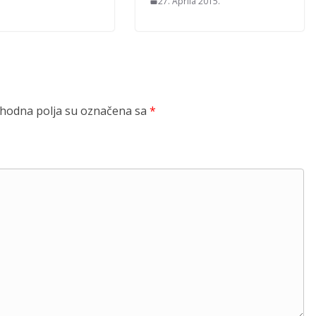
27. Aprila 2015.
odna polja su označena sa
*