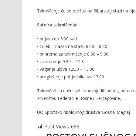
b
er
l
y
o
Li
Takmičenje će se održati na Ribarskoj stazi na rij
o
n
Satnica takmičenja:
k
k
• prijava do 8:00 sati
• žrijeb i izlazak na stazu 8:00 – 8:30
• priprema za takmičenje 8:30 – 9:30
• takmičenje 9:30 – 12:3
• vaganje ulova 12:30 – 13:00
• proglašenje pobjednika iza 13:00
Takmičari su dužni sebi obezbjediti pribor, primam
Prvenstvu Federacije Bosne i Hercegovine.
UO Sportsko ribolovnog društva ‘Bosna’ Maglaj
Post Views:
698