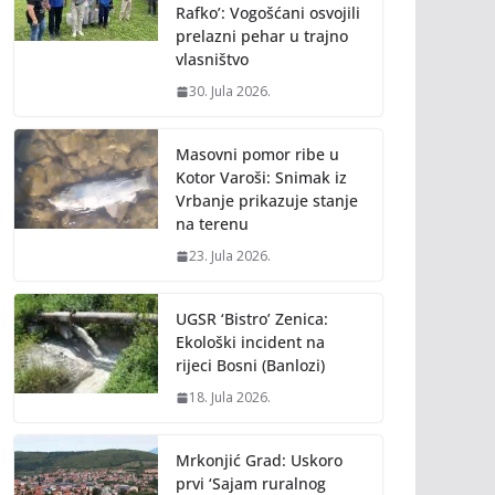
Rafko’: Vogošćani osvojili
prelazni pehar u trajno
vlasništvo
30. Jula 2026.
Masovni pomor ribe u
Kotor Varoši: Snimak iz
Vrbanje prikazuje stanje
na terenu
23. Jula 2026.
UGSR ‘Bistro’ Zenica:
Ekološki incident na
rijeci Bosni (Banlozi)
18. Jula 2026.
Mrkonjić Grad: Uskoro
prvi ‘Sajam ruralnog