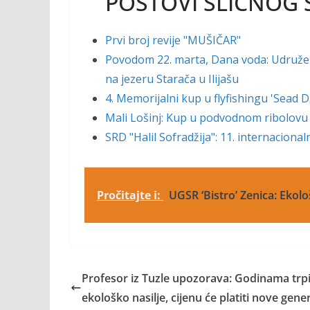
POSTOVI SLIČNOG 
Prvi broj revije "MUŠIČAR"
Povodom 22. marta, Dana voda: Udruženj
na jezeru Starača u Ilijašu
4. Memorijalni kup u flyfishingu 'Sead
Mali Lošinj: Kup u podvodnom ribolovu
SRD "Halil Sofradžija": 11. internaciona
Pročitajte i:
UGSR ‘Bistro’ Zenica: Ekološ
Profesor iz Tuzle upozorava: Godinama tr
ekološko nasilje, cijenu će platiti nove gene