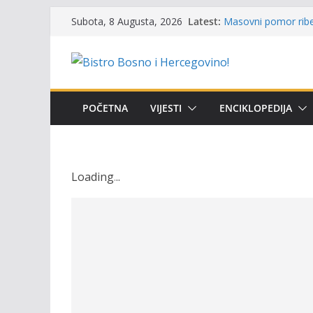
Skip
Latest:
Masovni pomor ribe 
Subota, 8 Augusta, 2026
to
prikazuje stanje na
Satnica 7. i 8. kola
content
Poziv za učešće u Pr
i amura’
Obavještenje takmič
osobe sa invalidite
POČETNA
VIJESTI
ENCIKLOPEDIJA
Održan 15. Memorija
osvojili prelazni pe
Loading
.
.
.