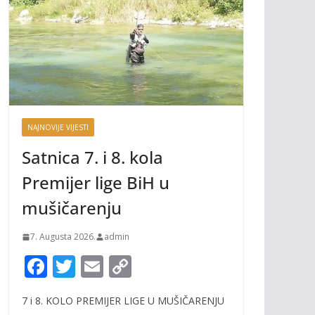
NAJNOVIJE VIJESTI
Satnica 7. i 8. kola
Premijer lige BiH u
mušičarenju
7. Augusta 2026.
admin
F
T
E
C
ac
w
m
o
7 i 8. KOLO PREMIJER LIGE U MUŠIČARENJU
e
itt
ai
p