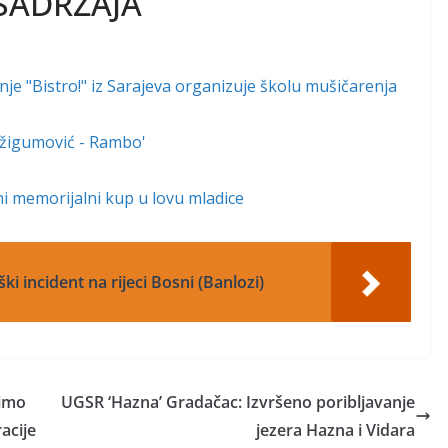
SADRŽAJA
e "Bistro!" iz Sarajeva organizuje školu mušičarenja
 Džigumović - Rambo'
lni memorijalni kup u lovu mladice
ki incident na rijeci Bosni (Banlozi)
pimo
UGSR ‘Hazna’ Gradačac: Izvršeno poribljavanje
racije
jezera Hazna i Vidara