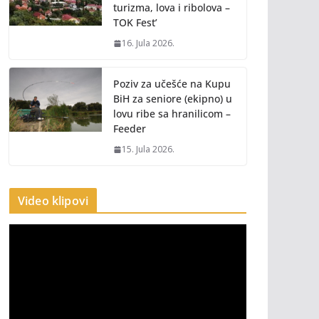
turizma, lova i ribolova –
TOK Fest’
16. Jula 2026.
Poziv za učešće na Kupu
BiH za seniore (ekipno) u
lovu ribe sa hranilicom –
Feeder
15. Jula 2026.
Video klipovi