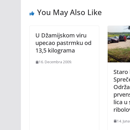
You May Also Like
U Džamijskom viru
upecao pastrmku od
13,5 kilograma
16. Decembra 2009.
Staro 
Spreče
Održa
prvens
lica 
ribolo
14. Juna