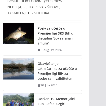
BOSNE IHERCEGOVINE (23.08.2026.
b
er
l
y
NEDELJA) RIJEKA PLIVA – ŠIPOVO,
o
Li
TAKMIČENJE U 2 SEKTORA
o
n
k
k
Poziv za učešće u
Premijer ligi SRS BiH u
disciplini ‘Lov šarana i
amura’
6. Augusta 2026.
Obavještenje
takmičarima za učešće u
Premijer ligi BiH za
osobe sa invaliditetom
30. Jula 2026.
Održan 15. Memorijalni
kup ‘Rafael Grgić –