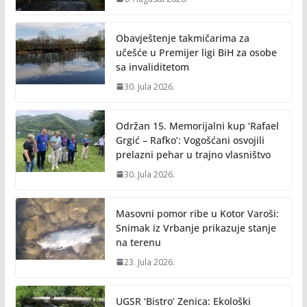
Obavještenje takmičarima za
učešće u Premijer ligi BiH za osobe
sa invaliditetom
30. Jula 2026.
Održan 15. Memorijalni kup ‘Rafael
Grgić – Rafko’: Vogošćani osvojili
prelazni pehar u trajno vlasništvo
30. Jula 2026.
Masovni pomor ribe u Kotor Varoši:
Snimak iz Vrbanje prikazuje stanje
na terenu
23. Jula 2026.
UGSR ‘Bistro’ Zenica: Ekološki