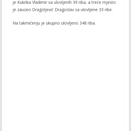
k
k
je Kukrika Vladimir sa ulovljenih 39 riba, a treće mjesto
je zauzeo Dragoljević Dragoslav sa ulovljene 33 ribe.
Na takmičenju je ukupno ulovljeno 348 riba.