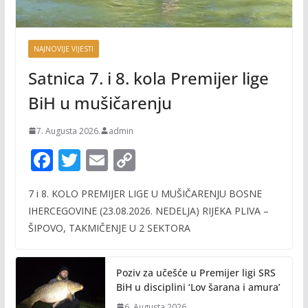
NAJNOVIJE VIJESTI
Satnica 7. i 8. kola Premijer lige
BiH u mušičarenju
7. Augusta 2026.
admin
F
T
E
C
ac
w
m
o
7 i 8. KOLO PREMIJER LIGE U MUŠIČARENJU BOSNE
e
itt
ai
p
IHERCEGOVINE (23.08.2026. NEDELJA) RIJEKA PLIVA –
b
er
l
y
ŠIPOVO, TAKMIČENJE U 2 SEKTORA
o
Li
o
n
Poziv za učešće u Premijer ligi SRS
k
k
BiH u disciplini ‘Lov šarana i amura’
6. Augusta 2026.