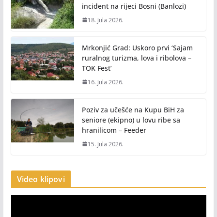
incident na rijeci Bosni (Banlozi)
18. Jula 2026.
Mrkonjić Grad: Uskoro prvi ‘Sajam
ruralnog turizma, lova i ribolova –
TOK Fest’
16. Jula 2026.
Poziv za učešće na Kupu BiH za
seniore (ekipno) u lovu ribe sa
hranilicom – Feeder
15. Jula 2026.
Video klipovi