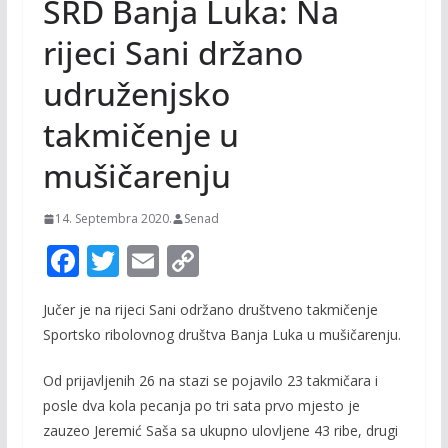
SRD Banja Luka: Na
rijeci Sani držano
udruženjsko
takmičenje u
mušičarenju
14. Septembra 2020.
Senad
F
T
E
C
ac
w
m
o
Jučer je na rijeci Sani održano društveno takmičenje
e
itt
ai
p
Sportsko ribolovnog društva Banja Luka u mušičarenju.
b
er
l
y
o
Li
Od prijavljenih 26 na stazi se pojavilo 23 takmičara i
posle dva kola pecanja po tri sata prvo mjesto je
o
n
zauzeo Jeremić Saša sa ukupno ulovljene 43 ribe, drugi