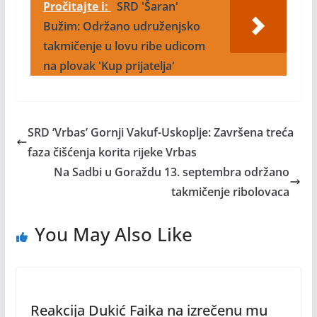
Pročitajte i:
SRD 'Šaran'
Bužim: Održano udruženjsko
takmičenje u lovu ribe udicom
na plovak 'Kup prijatelja'
SRD ‘Vrbas’ Gornji Vakuf-Uskoplje: Završena treća
faza čišćenja korita rijeke Vrbas
Na Sadbi u Goraždu 13. septembra održano
takmičenje ribolovaca
You May Also Like
Reakcija Dukić Faika na izrečenu mu