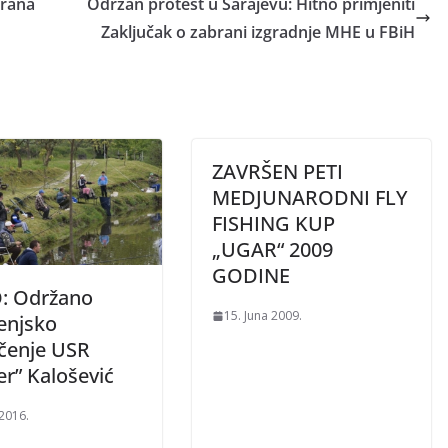
arana
Održan protest u Sarajevu: Hitno primjeniti
Zaključak o zabrani izgradnje MHE u FBiH
ZAVRŠEN PETI
MEDJUNARODNI FLY
FISHING KUP
„UGAR“ 2009
GODINE
: Održano
15. Juna 2009.
enjsko
čenje USR
er” Kalošević
 2016.