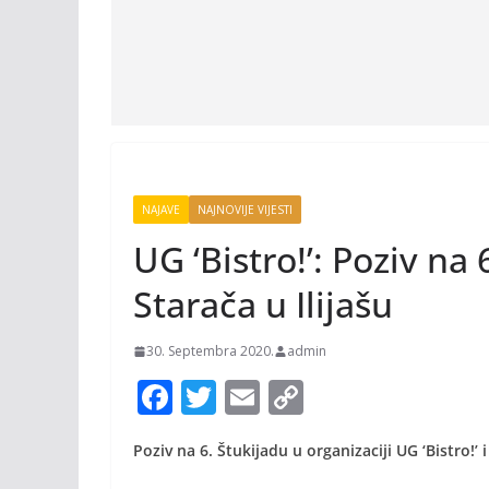
NAJAVE
NAJNOVIJE VIJESTI
UG ‘Bistro!’: Poziv na
Starača u Ilijašu
30. Septembra 2020.
admin
F
T
E
C
ac
w
m
o
Poziv na 6. Štukijadu u organizaciji UG ‘Bistro!’
e
itt
ai
p