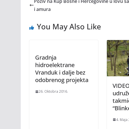
Poziv na Kup Bosne i Hercegovine u lovu š
i amura
You May Also Like
Gradnja
hidroelektrane
Vranduk i dalje bez
odobrenog projekta
VIDEO
26. Oktobra 2016.
udruž
takmi
“Blink
4. Maja