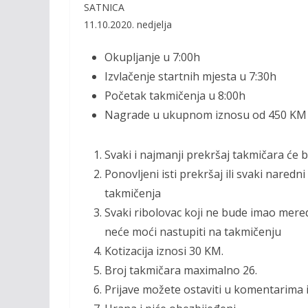
b
er
l
y
SATNICA
o
Li
11.10.2020. nedjelja
o
n
Okupljanje u 7:00h
k
k
Izvlačenje startnih mjesta u 7:30h
Početak takmičenja u 8:00h
Nagrade u ukupnom iznosu od 450 KM
Svaki i najmanji prekršaj takmičara ć
Ponovljeni isti prekršaj ili svaki nared
takmičenja
Svaki ribolovac koji ne bude imao meredo
neće moći nastupiti na takmičenju
Kotizacija iznosi 30 KM.
Broj takmičara maximalno 26.
Prijave možete ostaviti u komentarima il