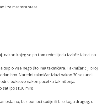
ao i za mastera staze.
roj, nakon kojeg se po tom redoslijedu izvlače izlasci na
ma duplo više nego što ima takmičara. Takmičar čiji broj
obodan box. Naredni takmičar izlazi nakon 30 sekundi.
lobodne boksove nakon početka takmičenja.
 sat ipo (1:30 min)
samostalno, bez pomoći sudije ili bilo koga drugog, u