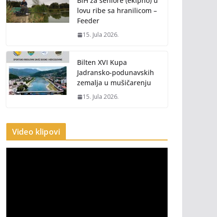
BiH za seniore (ekipno) u
lovu ribe sa hranilicom –
Feeder
15. Jula 2026.
Bilten XVI Kupa
Jadransko-podunavskih
zemalja u mušičarenju
15. Jula 2026.
Video klipovi