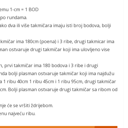
stemu 1-cm = 1 BOD
 po rundama.
o dva ili više takmičara imaju isti broj bodova, bolji
 takmičar ima 180cm (poena) i 3 ribe, drugi takmicar ima
man ostvaruje drugi takmičar koji ima ulovljeno vise
n, prvi takmičar ima 180 bodova i 3 ribe i drugi
onda bolji plasman ostvaruje takmičar koji ima najdužu
ma 1 ribu 40cm 1 ribu 45cm i 1 ribu 95cm, drugi takmičar
0cm. Bolji plasman ostvaruje drugi takmičar sa ribom od
je će se vršiti ždrijebom.
enu najveću ribu.