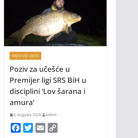
NAJNOVIJE VIJESTI
Poziv za učešće u
Premijer ligi SRS BiH u
disciplini ‘Lov šarana i
amura’
6. Augusta 2026.
admin
F
T
E
C
ac
w
m
o