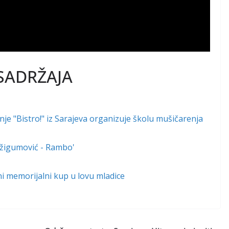
SADRŽAJA
e "Bistro!" iz Sarajeva organizuje školu mušičarenja
 Džigumović - Rambo'
lni memorijalni kup u lovu mladice