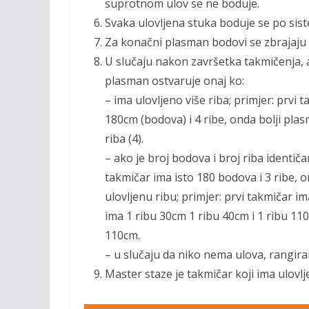
suprotnom ulov se ne boduje.
Svaka ulovljena stuka boduje se po si
Za konačni plasman bodovi se zbrajaju
U slučaju nakon završetka takmičenja, ak
plasman ostvaruje onaj ko:
– ima ulovljeno više riba; primjer: prvi
180cm (bodova) i 4 ribe, onda bolji plas
riba (4).
– ako je broj bodova i broj riba identiča
takmičar ima isto 180 bodova i 3 ribe, 
ulovljenu ribu; primjer: prvi takmičar i
ima 1 ribu 30cm 1 ribu 40cm i 1 ribu 11
110cm.
– u slučaju da niko nema ulova, rangiran
Master staze je takmičar koji ima ulovlj