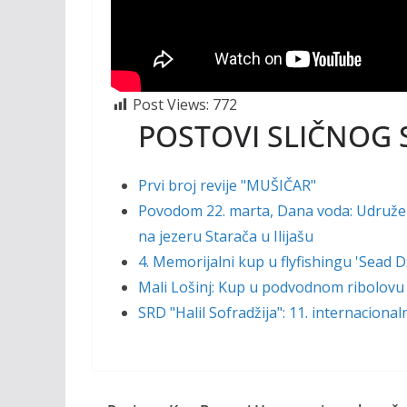
Post Views:
772
POSTOVI SLIČNOG 
Prvi broj revije "MUŠIČAR"
Povodom 22. marta, Dana voda: Udruženj
na jezeru Starača u Ilijašu
4. Memorijalni kup u flyfishingu 'Sead
Mali Lošinj: Kup u podvodnom ribolovu
SRD "Halil Sofradžija": 11. internaciona