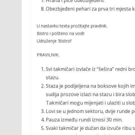
Hrana i piće obezbijeđeni.
Obezbjeđeni pehari za prva tri mjesta k
U nastavku texta pročitajte pravilnik.
Bistro i pošteno na vodi!
Udruženje ‘Bistro!’
PRAVILNIK:
Svi takmičari izvlače iz “šešira” redni b
stazu.
Staza je podijeljena na boksove kojih i
sudija prozove izlazi na stazu i bira sl
Takmičari mogu mijenjati i ulaziti u s
Lovi se u jednom sektoru, dvije runde po
Pauza između rundi iznosi 30 min.
Svaki takmičar je dužan da izvuče ribu 