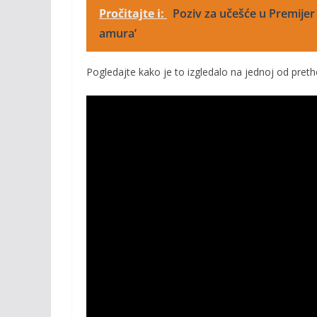
Pročitajte i:
Poziv za učešće u Premijer l
amura’
Pogledajte kako je to izgledalo na jednoj od preth