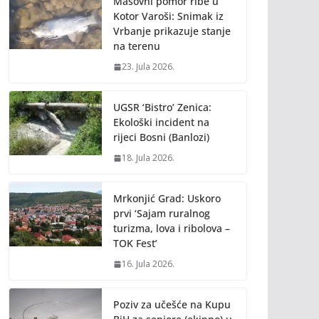
Masovni pomor ribe u
Kotor Varoši: Snimak iz
Vrbanje prikazuje stanje
na terenu
23. Jula 2026.
UGSR ‘Bistro’ Zenica:
Ekološki incident na
rijeci Bosni (Banlozi)
18. Jula 2026.
Mrkonjić Grad: Uskoro
prvi ‘Sajam ruralnog
turizma, lova i ribolova –
TOK Fest’
16. Jula 2026.
Poziv za učešće na Kupu