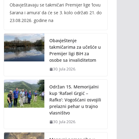
Obavještavaju se takmičari Premijer lige ‘lovu
e
itt
ai
p
šarana i amura’ da će se 3. kolo održati 21. do
b
er
l
y
23.08.2026. godine na
o
Li
o
n
Obavještenje
k
k
takmičarima za učešće u
Premijer ligi BiH za
osobe sa invaliditetom
30. Jula 2026.
Održan 15. Memorijalni
kup ‘Rafael Grgić –
Rafko’: Vogošćani osvojili
prelazni pehar u trajno
vlasništvo
30. Jula 2026.