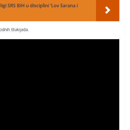
igi SRS BiH u disciplini ‘Lov šarana i
odnih štukijada.