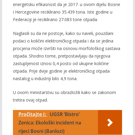
energetsku efikasnost da je 2017. u ovom dijelu Bosne
i Hercegovine reciklirano 35.439 tona. Iste godine u
Federaciji je reciklirano 27.083 tone otpada.
Naglasili su da ne postoje, kako su naveli, pouzdani
podaci o količini elektroničkog otpada i da se jedina
procjena može izvršiti na osnovu morfološkog sastava
otpada. Shodno tome, pretpostavljaju da njegova
zastupljenost iznosi 0,4 posto od ukupne količine
otpada. Prije dvije godine je elektroničkog otpada
nastalog u industriji bilo 4,9 tona.
U ovom ministarstvu su obrazložili kako se zakonom
tretira ovaj otpad.
Pročitajte i:
UGSR ‘Bistro’
Zenica: Ekološki incident na
rijeci Bosni (Banlozi)