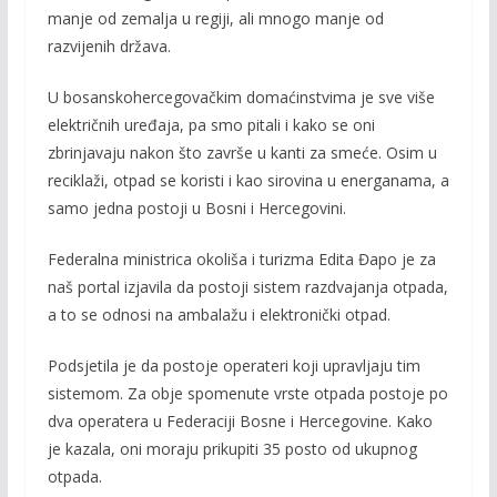
manje od zemalja u regiji, ali mnogo manje od
razvijenih država.
U bosanskohercegovačkim domaćinstvima je sve više
električnih uređaja, pa smo pitali i kako se oni
zbrinjavaju nakon što završe u kanti za smeće. Osim u
reciklaži, otpad se koristi i kao sirovina u energanama, a
samo jedna postoji u Bosni i Hercegovini.
Federalna ministrica okoliša i turizma Edita Đapo je za
naš portal izjavila da postoji sistem razdvajanja otpada,
a to se odnosi na ambalažu i elektronički otpad.
Podsjetila je da postoje operateri koji upravljaju tim
sistemom. Za obje spomenute vrste otpada postoje po
dva operatera u Federaciji Bosne i Hercegovine. Kako
je kazala, oni moraju prikupiti 35 posto od ukupnog
otpada.