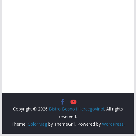
Copyright © 2026
Bistro Bosno i Hercegovino!
. All rights
reserved.
Theme:
ColorMag
by ThemeGrill. Powered by
WordPress
.