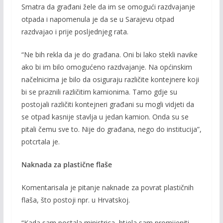
Smatra da građani žele da im se omogući razdvajanje
otpada i napomenula je da se u Sarajevu otpad
razdvajao i prije posljednjeg rata.
“Ne bih rekla da je do građana. Oni bi lako stekli navike
ako bi im bilo omogućeno razdvajanje. Na općinskim
načelnicima je bilo da osiguraju različite kontejnere koji
bi se praznili različitim kamionima. Tamo gdje su
postojali različiti kontejneri građani su mogli vidjeti da
se otpad kasnije stavlja u jedan kamion. Onda su se
pitali čemu sve to. Nije do građana, nego do institucija”,
potcrtala je.
Naknada za plastične flaše
Komentarisala je pitanje naknade za povrat plastičnih
flaša, što postoji npr. u Hrvatskoj.
“Kada sam postala ministrica, htjela sam promijeniti