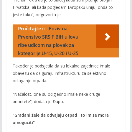
Hrvatska, ali kada pogledam Evropsku uniju, onda to
jeste tako”, odgovorila je.
Pročitajte i:
Poziv na
Prvenstvo SRS F BiH u lovu
ribe udicom na plovak za
kategorije U-15, U-20 i U-25
Također je podsjetila da su lokalne zajednice imale
obavezu da osiguraju infrastrukturu za selektivno
odlaganje otpada.
“Nažalost, one su očigledno imale neke druge
prioritete”, dodala je Đapo.
“Građani žele da odvajaju otpad i to im se mora
omogućiti”