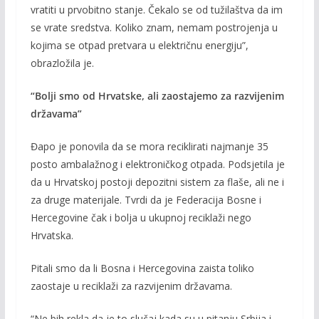
vratiti u prvobitno stanje. Čekalo se od tužilaštva da im
se vrate sredstva. Koliko znam, nemam postrojenja u
kojima se otpad pretvara u električnu energiju”,
obrazložila je.
“Bolji smo od Hrvatske, ali zaostajemo za razvijenim
državama”
Đapo je ponovila da se mora reciklirati najmanje 35
posto ambalažnog i elektroničkog otpada. Podsjetila je
da u Hrvatskoj postoji depozitni sistem za flaše, ali ne i
za druge materijale. Tvrdi da je Federacija Bosne i
Hercegovine čak i bolja u ukupnoj reciklaži nego
Hrvatska.
Pitali smo da li Bosna i Hercegovina zaista toliko
zaostaje u reciklaži za razvijenim državama.
“Ne bih rekla da je to slučaj kada su u pitanju Srbija i