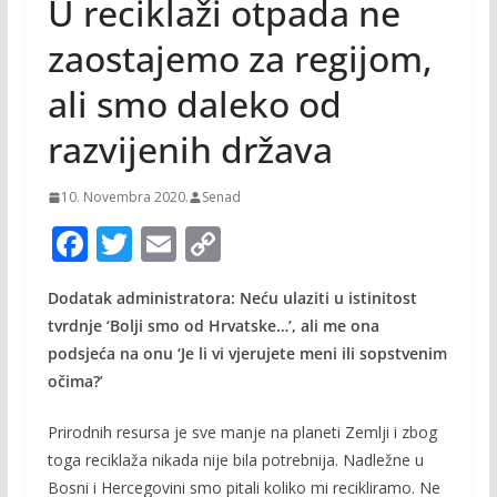
U reciklaži otpada ne
zaostajemo za regijom,
ali smo daleko od
razvijenih država
10. Novembra 2020.
Senad
F
T
E
C
ac
w
m
o
Dodatak administratora: Neću ulaziti u istinitost
e
itt
ai
p
tvrdnje ‘Bolji smo od Hrvatske…’, ali me ona
b
er
l
y
podsjeća na onu ‘Je li vi vjerujete meni ili sopstvenim
o
Li
očima?’
o
n
Prirodnih resursa je sve manje na planeti Zemlji i zbog
k
k
toga reciklaža nikada nije bila potrebnija. Nadležne u
Bosni i Hercegovini smo pitali koliko mi recikliramo. Ne