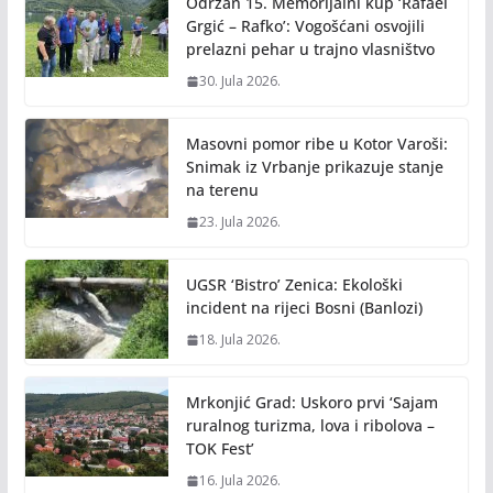
Održan 15. Memorijalni kup ‘Rafael
Grgić – Rafko’: Vogošćani osvojili
prelazni pehar u trajno vlasništvo
30. Jula 2026.
Masovni pomor ribe u Kotor Varoši:
Snimak iz Vrbanje prikazuje stanje
na terenu
23. Jula 2026.
UGSR ‘Bistro’ Zenica: Ekološki
incident na rijeci Bosni (Banlozi)
18. Jula 2026.
Mrkonjić Grad: Uskoro prvi ‘Sajam
ruralnog turizma, lova i ribolova –
TOK Fest’
16. Jula 2026.