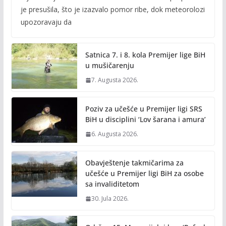
e
itt
ai
p
je presušila, što je izazvalo pomor ribe, dok meteorolozi
b
er
l
y
upozoravaju da
o
Li
o
n
Satnica 7. i 8. kola Premijer lige BiH
k
k
u mušičarenju
7. Augusta 2026.
Poziv za učešće u Premijer ligi SRS
BiH u disciplini ‘Lov šarana i amura’
6. Augusta 2026.
Obavještenje takmičarima za
učešće u Premijer ligi BiH za osobe
sa invaliditetom
30. Jula 2026.