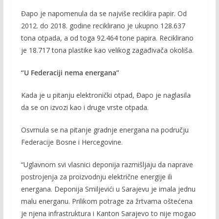
Đapo je napomenula da se najviše reciklira papir. Od
2012. do 2018. godine reciklirano je ukupno 128.637
tona otpada, a od toga 92.464 tone papira. Reciklirano
je 18.717 tona plastike kao velikog zagađivača okoliša.
“U Federaciji nema energana”
Kada je u pitanju elektronički otpad, Đapo je naglasila
da se on izvozi kao i druge vrste otpada.
Osvrnula se na pitanje gradnje energana na području
Federacije Bosne i Hercegovine.
“Uglavnom svi vlasnici deponija razmišljaju da naprave
postrojenja za proizvodnju električne energije ili
energana. Deponija Smiljevići u Sarajevu je imala jednu
malu energanu. Prilikom potrage za žrtvama oštećena
je njena infrastruktura i Kanton Sarajevo to nije mogao