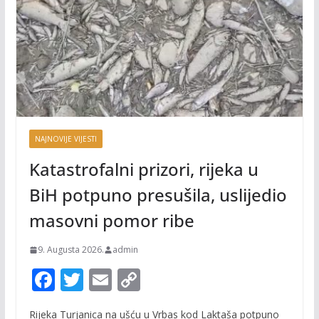
NAJNOVIJE VIJESTI
Katastrofalni prizori, rijeka u
BiH potpuno presušila, uslijedio
masovni pomor ribe
9. Augusta 2026.
admin
F
T
E
C
ac
w
m
o
Rijeka Turjanica na ušću u Vrbas kod Laktaša potpuno