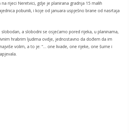
a rijeci Neretvici, gdje je planirana gradnja 15 malih
zajednica pobunili, i koje od januara uspješno brane od nasrtaja
a slobodan, a slobodni se osjećamo pored rijeka, u planinama,
ivnim hrabrim ljudima ovdje, jednostavno da dođem da im
jviše volim, a to je: “… one livade, one rijeke, one šume i
apjevala.