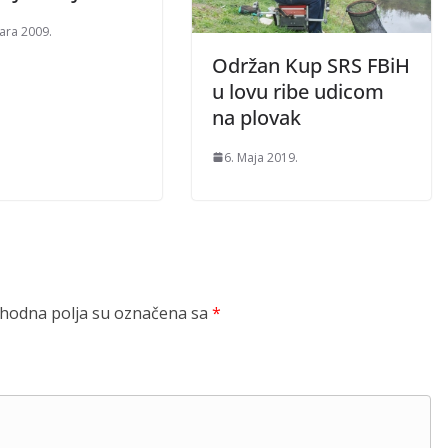
uara 2009.
Održan Kup SRS FBiH
u lovu ribe udicom
na plovak
6. Maja 2019.
odna polja su označena sa
*