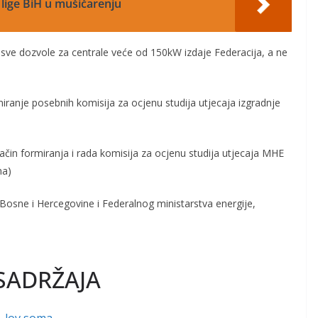
r lige BiH u mušičarenju
sve dozvole za centrale veće od 150kW izdaje Federacija, a ne
miranje posebnih komisija za ocjenu studija utjecaja izgradnje
 način formiranja i rada komisija za ocjenu studija utjecaja MHE
ma)
 Bosne i Hercegovine i Federalnog ministarstva energije,
SADRŽAJA