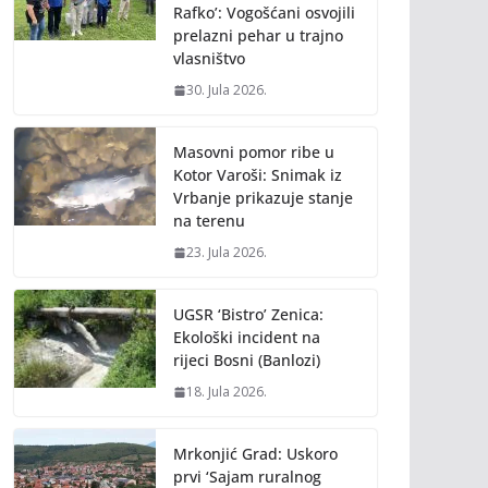
Rafko’: Vogošćani osvojili
prelazni pehar u trajno
vlasništvo
30. Jula 2026.
Masovni pomor ribe u
Kotor Varoši: Snimak iz
Vrbanje prikazuje stanje
na terenu
23. Jula 2026.
UGSR ‘Bistro’ Zenica:
Ekološki incident na
rijeci Bosni (Banlozi)
18. Jula 2026.
Mrkonjić Grad: Uskoro
prvi ‘Sajam ruralnog