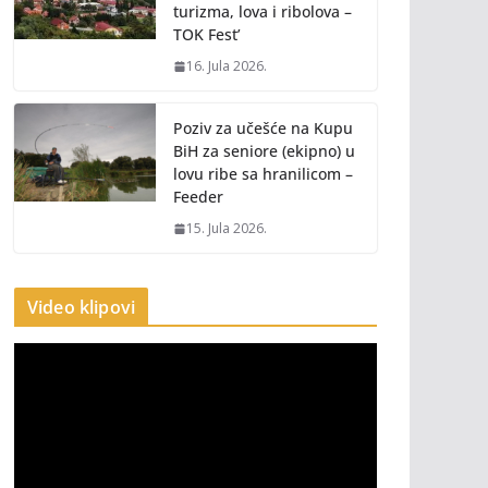
turizma, lova i ribolova –
TOK Fest’
16. Jula 2026.
Poziv za učešće na Kupu
BiH za seniore (ekipno) u
lovu ribe sa hranilicom –
Feeder
15. Jula 2026.
Video klipovi