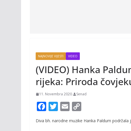
NAJNOVIJE VIJESTI
VIDEO
(VIDEO) Hanka Paldum
rijeka: Priroda čovje
11. Novembra 2020.
Senad
F
T
E
C
ac
w
m
o
Diva bh. narodne muzike Hanka Paldum podržala je 
e
itt
ai
p