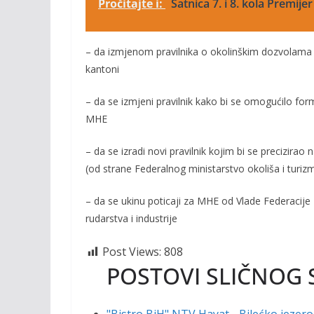
Pročitajte i:
Satnica 7. i 8. kola Premije
– da izmjenom pravilnika o okolinškim dozvolama 
kantoni
– da se izmjeni pravilnik kako bi se omogućilo for
MHE
– da se izradi novi pravilnik kojim bi se precizirao
(od strane Federalnog ministarstvo okoliša i turiz
– da se ukinu poticaji za MHE od Vlade Federacije
rudarstva i industrije
Post Views:
808
POSTOVI SLIČNOG 