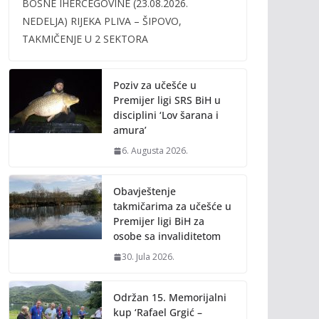
BOSNE IHERCEGOVINE (23.08.2026.
b
er
l
y
NEDELJA) RIJEKA PLIVA – ŠIPOVO,
o
Li
TAKMIČENJE U 2 SEKTORA
o
n
k
k
Poziv za učešće u
Premijer ligi SRS BiH u
disciplini ‘Lov šarana i
amura’
6. Augusta 2026.
Obavještenje
takmičarima za učešće u
Premijer ligi BiH za
osobe sa invaliditetom
30. Jula 2026.
Održan 15. Memorijalni
kup ‘Rafael Grgić –