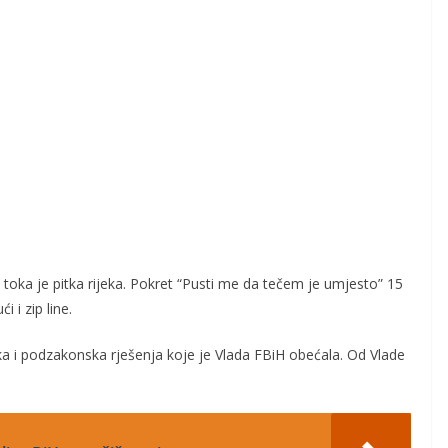
m toka je pitka rijeka. Pokret “Pusti me da tečem je umjesto” 15
 i zip line.
a i podzakonska rješenja koje je Vlada FBiH obećala. Od Vlade