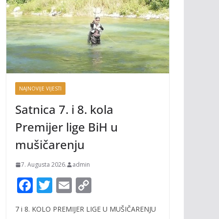
NAJNOVIJE VIJESTI
Satnica 7. i 8. kola
Premijer lige BiH u
mušičarenju
7. Augusta 2026.
admin
F
T
E
C
ac
w
m
o
7 i 8. KOLO PREMIJER LIGE U MUŠIČARENJU
e
itt
ai
p