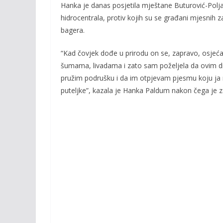
b
er
l
y
Hanka je danas posjetila mještane Buturović-Polja n
o
Li
hidrocentrala, protiv kojih su se građani mjesnih 
bagera.
o
n
k
k
“Kad čovjek dođe u prirodu on se, zapravo, osjeć
šumama, livadama i zato sam poželjela da ovim d
pružim podrušku i da im otpjevam pjesmu koju ja na
puteljke”, kazala je Hanka Paldum nakon čega je z