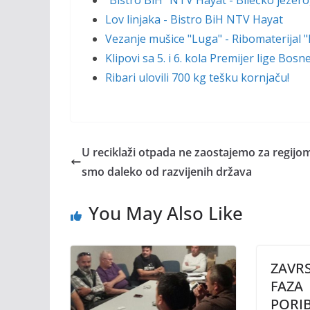
"Bistro BiH" NTV Hayat - Bilećko jezero
Lov linjaka - Bistro BiH NTV Hayat
Vezanje mušice "Luga" - Ribomaterijal 
Klipovi sa 5. i 6. kola Premijer lige Bos
Ribari ulovili 700 kg tešku kornjaču!
U reciklaži otpada ne zaostajemo za regijom,
smo daleko od razvijenih država
You May Also Like
ZAVR
FAZA
PORI