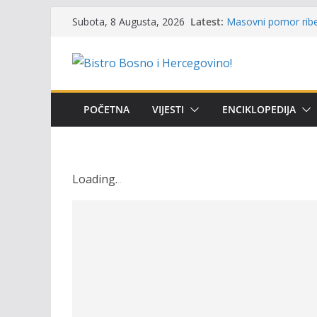
Skip
Latest:
Masovni pomor ribe 
Subota, 8 Augusta, 2026
to
prikazuje stanje na
Satnica 7. i 8. kola
content
Poziv za učešće u Pr
i amura’
Obavještenje takmič
osobe sa invalidite
POČETNA
VIJESTI
ENCIKLOPEDIJA
Održan 15. Memorija
osvojili prelazni pe
Loading
.
.
.