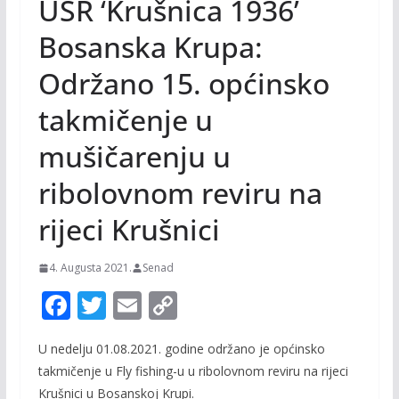
USR ‘Krušnica 1936’
Bosanska Krupa:
Održano 15. općinsko
takmičenje u
mušičarenju u
ribolovnom reviru na
rijeci Krušnici
4. Augusta 2021.
Senad
F
T
E
C
ac
w
m
o
U nedelju 01.08.2021. godine održano je općinsko
e
itt
ai
p
takmičenje u Fly fishing-u u ribolovnom reviru na rijeci
b
er
l
y
Krušnici u Bosanskoj Krupi.