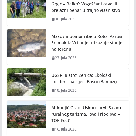
Grgić – Rafko’: Vogošćani osvojili
prelazni pehar u trajno vlasništvo
30. Jula 2026.
Masovni pomor ribe u Kotor Varoši:
Snimak iz Vrbanje prikazuje stanje
na terenu
23. Jula 2026.
UGSR ‘Bistro’ Zenica: Ekološki
incident na rijeci Bosni (Banlozi)
18. Jula 2026.
Mrkonjić Grad: Uskoro prvi ‘Sajam
ruralnog turizma, lova i ribolova –
TOK Fest’
16. Jula 2026.