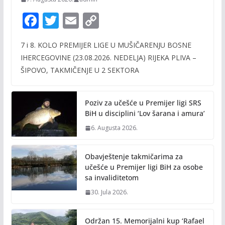
F
T
E
C
ac
w
m
o
7 i 8. KOLO PREMIJER LIGE U MUŠIČARENJU BOSNE
e
itt
ai
p
IHERCEGOVINE (23.08.2026. NEDELJA) RIJEKA PLIVA –
b
er
l
y
ŠIPOVO, TAKMIČENJE U 2 SEKTORA
o
Li
o
n
Poziv za učešće u Premijer ligi SRS
k
k
BiH u disciplini ‘Lov šarana i amura’
6. Augusta 2026.
Obavještenje takmičarima za
učešće u Premijer ligi BiH za osobe
sa invaliditetom
30. Jula 2026.
Održan 15. Memorijalni kup ‘Rafael