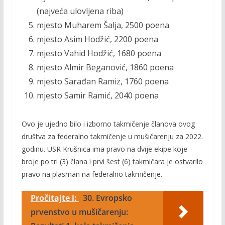
(najveća ulovljena riba)
mjesto Muharem Šalja, 2500 poena
mjesto Asim Hodžić, 2200 poena
mjesto Vahid Hodžić, 1680 poena
mjesto Almir Beganović, 1860 poena
mjesto Sarađan Ramiz, 1760 poena
mjesto Samir Ramić, 2040 poena
Ovo je ujedno bilo i izborno takmičenje članova ovog
društva za federalno takmičenje u mušičarenju za 2022.
godinu. USR Krušnica ima pravo na dvije ekipe koje
broje po tri (3) člana i prvi šest (6) takmičara je ostvarilo
pravo na plasman na federalno takmičenje.
Pročitajte i:
30. Evropsko
prvenstvo u mušičarenju: