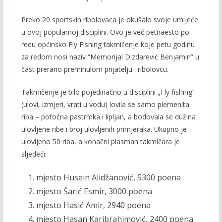
o
Li
Preko 20 sportskih ribolovaca je okušalo svoje umijeće
o
n
u ovoj popularnoj disciplini. Ovo je već petnaesto po
k
k
redu općinsko Fly Fishing takmičenje koje petu godinu
za redom nosi naziv “Memorijal Dizdarević Benjamin” u
čast prerano preminulom prijatelju i ribolovcu.
Takmičenje je bilo pojedinačno u disciplini „Fly fishing”
(ulovi, izmjeri, vrati u vodu) lovila se samo plemenita
riba – potočna pastrmka i lipljan, a bodovala se dužina
ulovljene ribe i broj ulovljenih primjeraka. Ukupno je
ulovljeno 50 riba, a konačni plasman takmičara je
sljedeći:
mjesto Husein Alidžanović, 5300 poena
mjesto Šarić Esmir, 3000 poena
mjesto Hasić Amir, 2940 poena
mjesto Hasan Karibrahimović, 2400 poena