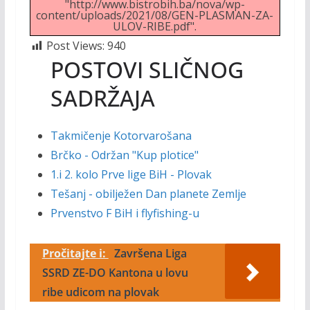
"http://www.bistrobih.ba/nova/wp-
content/uploads/2021/08/GEN-PLASMAN-ZA-
ULOV-RIBE.pdf".
Post Views:
940
POSTOVI SLIČNOG
SADRŽAJA
Takmičenje Kotorvarošana
Brčko - Održan "Kup plotice"
1.i 2. kolo Prve lige BiH - Plovak
Tešanj - obilježen Dan planete Zemlje
Prvenstvo F BiH i flyfishing-u
Pročitajte i:
Završena Liga
SSRD ZE-DO Kantona u lovu
ribe udicom na plovak