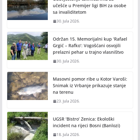
k
k
učešće u Premijer ligi BiH za osobe
sa invaliditetom
30. Jula 2026.
Održan 15. Memorijalni kup ‘Rafael
Grgić – Rafko’: Vogošćani osvojili
prelazni pehar u trajno vlasništvo
30. Jula 2026.
Masovni pomor ribe u Kotor Varoši:
Snimak iz Vrbanje prikazuje stanje
na terenu
23. Jula 2026.
UGSR ‘Bistro’ Zenica: Ekološki
incident na rijeci Bosni (Banlozi)
18. Jula 2026.