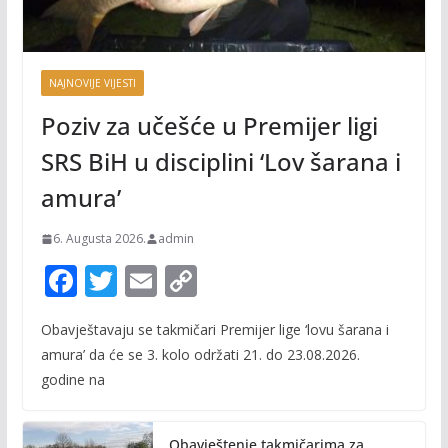
NAJNOVIJE VIJESTI
Poziv za učešće u Premijer ligi
SRS BiH u disciplini ‘Lov šarana i
amura’
6. Augusta 2026.
admin
F
T
E
C
ac
w
m
o
Obavještavaju se takmičari Premijer lige ‘lovu šarana i
e
itt
ai
p
amura’ da će se 3. kolo održati 21. do 23.08.2026.
b
er
l
y
godine na
o
Li
o
n
Obavještenje takmičarima za