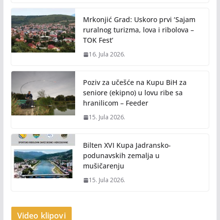
Mrkonjić Grad: Uskoro prvi ‘Sajam
ruralnog turizma, lova i ribolova –
TOK Fest’
16. Jula 2026.
Poziv za učešće na Kupu BiH za
seniore (ekipno) u lovu ribe sa
hranilicom – Feeder
15. Jula 2026.
Bilten XVI Kupa Jadransko-
podunavskih zemalja u
mušičarenju
15. Jula 2026.
Video klipovi