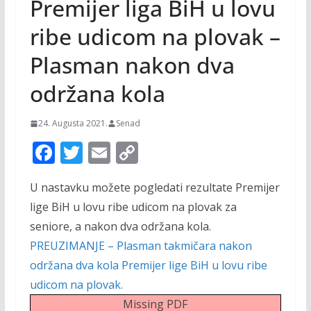
Premijer liga BiH u lovu
ribe udicom na plovak –
Plasman nakon dva
održana kola
24. Augusta 2021.
Senad
F
T
E
C
ac
w
m
o
U nastavku možete pogledati rezultate Premijer
e
itt
ai
p
lige BiH u lovu ribe udicom na plovak za
b
er
l
y
seniore, a nakon dva održana kola.
o
Li
PREUZIMANJE – Plasman takmičara nakon
o
n
održana dva kola Premijer lige BiH u lovu ribe
k
k
udicom na plovak.
Missing PDF