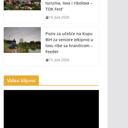
turizma, lova i ribolova –
TOK Fest’
16. Jula 2026.
Poziv za učešće na Kupu
BiH za seniore (ekipno) u
lovu ribe sa hranilicom –
Feeder
15. Jula 2026.
Video klipovi