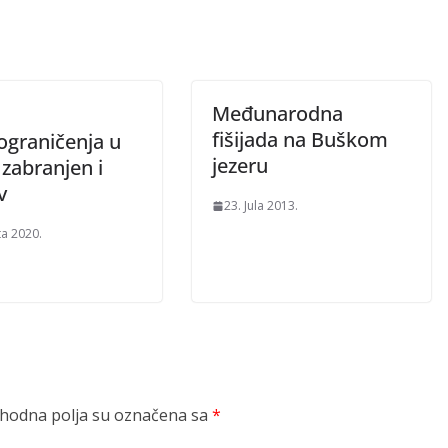
Međunarodna
fišijada na Buškom
ograničenja u
jezeru
zabranjen i
v
23. Jula 2013.
ta 2020.
odna polja su označena sa
*