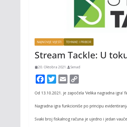
NAJNOVIJE VIJESTI
TEHNIKE I PRIBOR
Stream Tackle: U toku
20. Oktobra 2021.
Senad
F
T
E
C
ac
w
m
o
Od 13.10.2021. je započela ‘Velika nagradna igra’ fi
e
itt
ai
p
b
er
l
y
Nagradna igra funkcioniše po principu evidentiranj
o
Li
Svaki broj fiskalnog računa je ujedno i jedan vauče
o
n