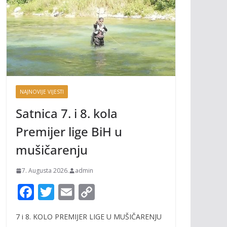
NAJNOVIJE VIJESTI
Satnica 7. i 8. kola
Premijer lige BiH u
mušičarenju
7. Augusta 2026.
admin
F
T
E
C
ac
w
m
o
7 i 8. KOLO PREMIJER LIGE U MUŠIČARENJU
e
itt
ai
p