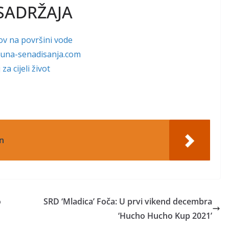
SADRŽAJA
ov na površini vode
w.una-senadisanja.com
a cijeli život
n
o
SRD ‘Mladica’ Foča: U prvi vikend decembra
‘Hucho Hucho Kup 2021’