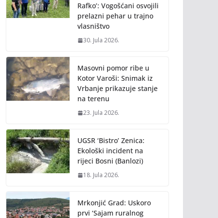
Rafko’: Vogošćani osvojili
prelazni pehar u trajno
vlasništvo
30. Jula 2026.
Masovni pomor ribe u
Kotor Varoši: Snimak iz
Vrbanje prikazuje stanje
na terenu
23. Jula 2026.
UGSR ‘Bistro’ Zenica:
Ekološki incident na
rijeci Bosni (Banlozi)
18. Jula 2026.
Mrkonjić Grad: Uskoro
prvi ‘Sajam ruralnog