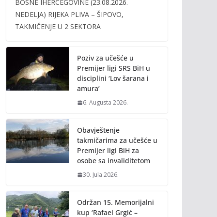
BOSNE IHERCEGOVINE (23.08.2026.
b
er
l
y
NEDELJA) RIJEKA PLIVA – ŠIPOVO,
o
Li
TAKMIČENJE U 2 SEKTORA
o
n
k
k
Poziv za učešće u
Premijer ligi SRS BiH u
disciplini ‘Lov šarana i
amura’
6. Augusta 2026.
Obavještenje
takmičarima za učešće u
Premijer ligi BiH za
osobe sa invaliditetom
30. Jula 2026.
Održan 15. Memorijalni
kup ‘Rafael Grgić –