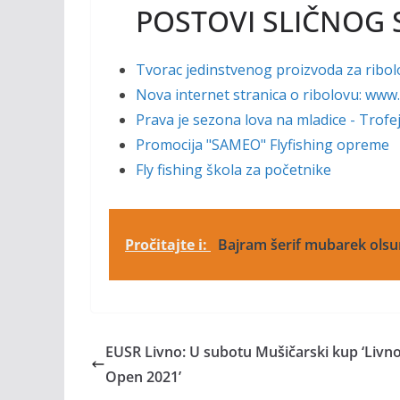
POSTOVI SLIČNOG 
Tvorac jedinstvenog proizvoda za ribol
Nova internet stranica o ribolovu: ww
Prava je sezona lova na mladice - Trofej z
Promocija "SAMEO" Flyfishing opreme
Fly fishing škola za početnike
Pročitajte i:
Bajram šerif mubarek olsu
EUSR Livno: U subotu Mušičarski kup ‘Livn
Open 2021’