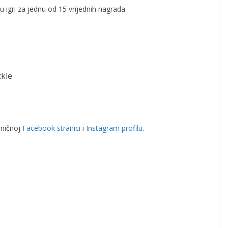
 igri za jednu od 15 vrijednih nagrada.
ckle
aničnoj
Facebook stranici
i
Instagram profilu
.