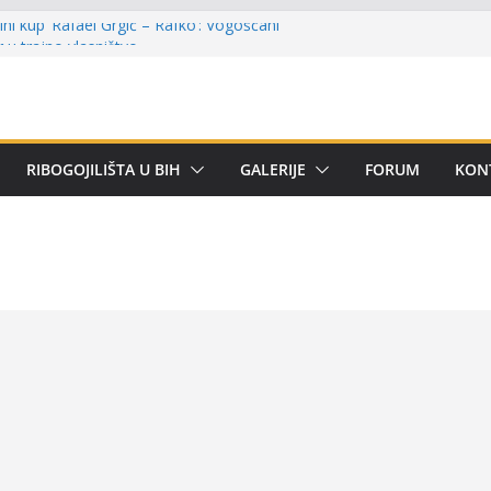
ni kup ‘Rafael Grgić – Rafko’: Vogošćani
r u trajno vlasništvo
 Kotor Varoši: Snimak iz Vrbanje
erenu
remijer lige BiH u mušičarenju
ijer ligi SRS BiH u disciplini ‘Lov šarana
RIBOGOJILIŠTA U BIH
GALERIJE
FORUM
KON
rima za učešće u Premijer ligi BiH za
om