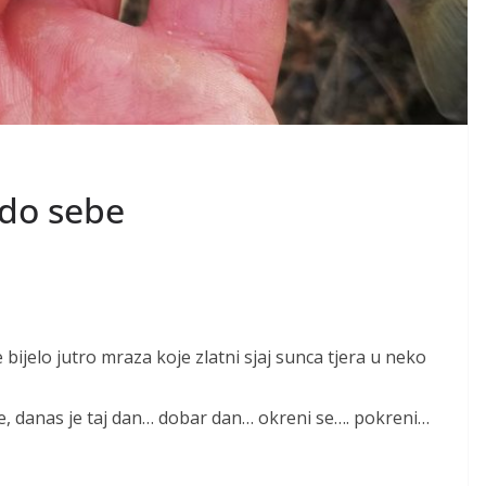
 do sebe
ijelo jutro mraza koje zlatni sjaj sunca tjera u neko
će, danas je taj dan… dobar dan… okreni se…. pokreni…