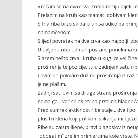
Vraćam se na dva crva, kombinaciju bijeli i c
Prelazim na kruh kao mamac, dobivam klena
Sitna riba brzo skida kruh sa udice pa pri
namamčenom.
Slijedi povratak na dva crva kao najbolji izb
Ulovljenu ribu odmah puštam, ponekima kr
Slažem nešto crva i kruha u kuglice veličin
proširenja te pozicije, tu u zadnjem satu rib
Lovim do polovice dužine proširenja iz razlo
je ne plašim.
Zadnji sat lovim sa druge strane proširenja i
nema ga… već se osjeti na prstima hladnoća…
Pred sumrak aktivnost ribe staje… dva i pol 
plus tri klena koji prilikom slikanja mi bjež
Ribe su zaista lijepe, pravi blagoslov iz n
“obogatim” zrelim primjercima koje vrste. N