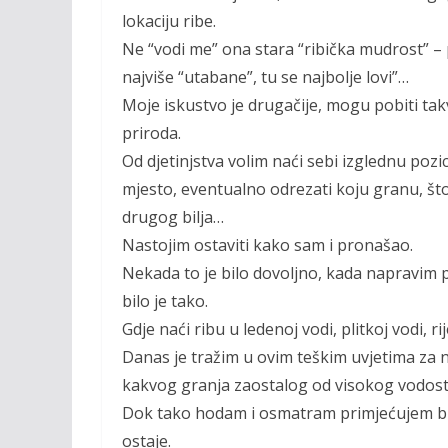
lokaciju ribe.
Ne “vodi me” ona stara “ribička mudrost” – 
najviše “utabane”, tu se najbolje lovi”…
Moje iskustvo je drugačije, mogu pobiti ta
priroda.
Od djetinjstva volim naći sebi izglednu pozici
mjesto, eventualno odrezati koju granu, što
drugog bilja…
Nastojim ostaviti kako sam i pronašao.
Nekada to je bilo dovoljno, kada napravim po
bilo je tako.
Gdje naći ribu u ledenoj vodi, plitkoj vodi, r
Danas je tražim u ovim teškim uvjetima za 
kakvog granja zaostalog od visokog vodost
Dok tako hodam i osmatram primjećujem bijel
ostaje.