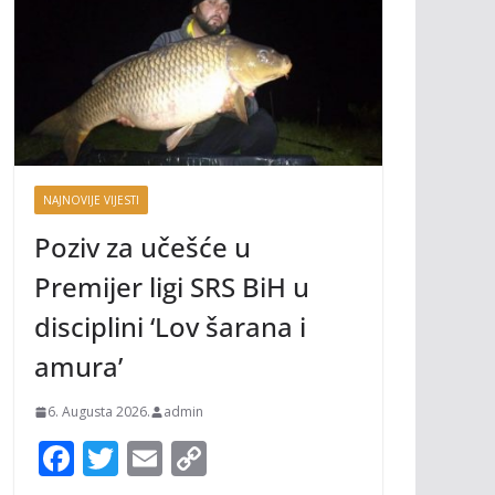
NAJNOVIJE VIJESTI
Poziv za učešće u
Premijer ligi SRS BiH u
disciplini ‘Lov šarana i
amura’
6. Augusta 2026.
admin
F
T
E
C
ac
w
m
o