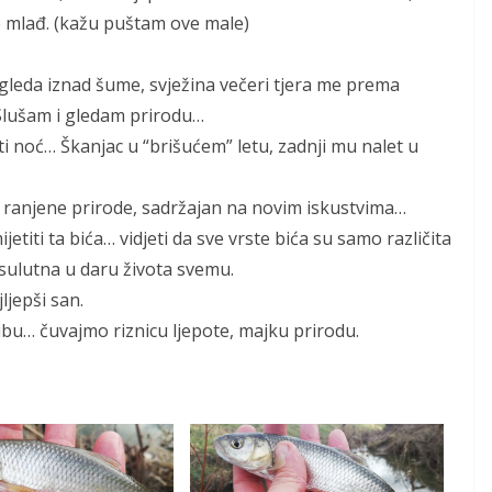
ne mlađ. (kažu puštam ove male)
 gleda iznad šume, svježina večeri tjera me prema
Slušam i gledam prirodu…
ti noć… Škanjac u “brišućem” letu, zadnji mu nalet u
e ranjene prirode, sadržajan na novim iskustvima…
ijetiti ta bića… vidjeti da sve vrste bića su samo različita
psulutna u daru života svemu.
jljepši san.
ibu… čuvajmo riznicu ljepote, majku prirodu.