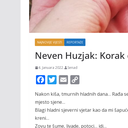
NAJNOVIJE VIJESTI
REPORTAŽE
Neven Huzjak: Korak
4. Januara 2022.
Senad
F
T
E
C
ac
w
m
o
Nakon kiša, tmurnih hladnih dana… Rađa se b
e
itt
ai
p
mjesto sjene…
b
er
l
y
Blagi hladni sjeverni vjetar kao da mi šapu
o
Li
kreni…
o
n
Zovu te šume, livade, potoci… idi…