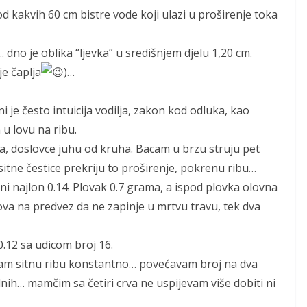
 od kakvih 60 cm bistre vode koji ulazi u proširenje toka
dno je oblika “ljevka” u središnjem djelu 1,20 cm.
je čaplja
)…
i je često intuicija vodilja, zakon kod odluka, kao
 u lovu na ribu.
, doslovce juhu od kruha. Bacam u brzu struju pet
itne čestice prekriju to proširenje, pokrenu ribu…
 najlon 0.14. Plovak 0.7 grama, a ispod plovka olovna
ova na predvez da ne zapinje u mrtvu travu, tek dva
0.12 sa udicom broj 16.
vam sitnu ribu konstantno… povećavam broj na dva
ih… mamčim sa četiri crva ne uspijevam više dobiti ni