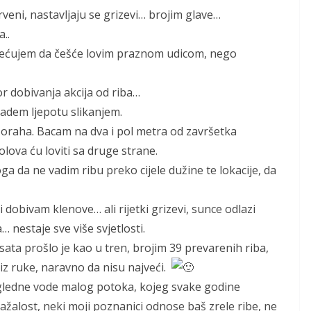
rveni, nastavljaju se grizevi… brojim glave…
..
mjećujem da češće lovim praznom udicom, nego
or dobivanja akcija od riba…
adem ljepotu slikanjem.
e oraha. Bacam na dva i pol metra od završetka
olova ću loviti sa druge strane.
ga da ne vadim ribu preko cijele dužine te lokacije, da
 dobivam klenove… ali rijetki grizevi, sunce odlazi
 nestaje sve više svjetlosti.
sata prošlo je kao u tren, brojim 39 prevarenih riba,
e iz ruke, naravno da nisu najveći.
eugledne vode malog potoka, kojeg svake godine
ažalost, neki moji poznanici odnose baš zrele ribe, ne