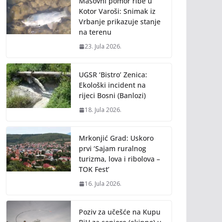
Masovni pomor ribe u
Kotor Varoši: Snimak iz
Vrbanje prikazuje stanje
na terenu
23. Jula 2026.
UGSR ‘Bistro’ Zenica:
Ekološki incident na
rijeci Bosni (Banlozi)
18. Jula 2026.
Mrkonjić Grad: Uskoro
prvi ‘Sajam ruralnog
turizma, lova i ribolova –
TOK Fest’
16. Jula 2026.
Poziv za učešće na Kupu