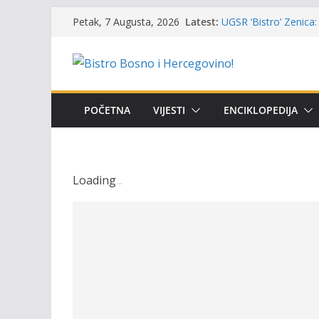
Skip
Latest:
UGSR ‘Bistro’ Zenica: 
Petak, 7 Augusta, 2026
to
(Banlozi)
Poziv za učešće u Prem
content
i amura’
Obavještenje takmiča
osobe sa invaliditet
Održan 15. Memorijal
POČETNA
VIJESTI
ENCIKLOPEDIJA
osvojili prelazni peha
Masovni pomor ribe u
prikazuje stanje na t
Loading
.
.
.