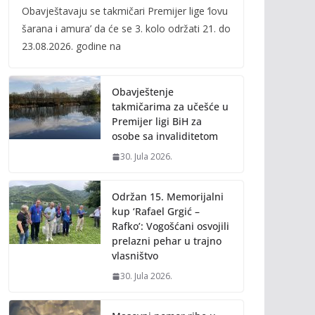
Obavještavaju se takmičari Premijer lige ‘lovu
e
itt
ai
p
šarana i amura’ da će se 3. kolo održati 21. do
b
er
l
y
23.08.2026. godine na
o
Li
o
n
Obavještenje
k
k
takmičarima za učešće u
Premijer ligi BiH za
osobe sa invaliditetom
30. Jula 2026.
Održan 15. Memorijalni
kup ‘Rafael Grgić –
Rafko’: Vogošćani osvojili
prelazni pehar u trajno
vlasništvo
30. Jula 2026.