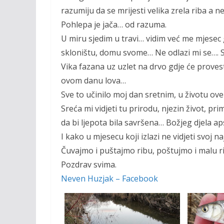
razumiju da se mrijesti velika zrela riba a 
Pohlepa je jača… od razuma.
U miru sjedim u travi… vidim već me mjesec
skloništu, domu svome… Ne odlazi mi se…. 
Vika fazana uz uzlet na drvo gdje će proves
ovom danu lova…
Sve to učinilo moj dan sretnim, u životu ov
Sreća mi vidjeti tu prirodu, njezin život, prim
da bi ljepota bila savršena… Božjeg djela a
I kako u mjesecu koji izlazi ne vidjeti svoj na
Čuvajmo i puštajmo ribu, poštujmo i malu r
Pozdrav svima.
Neven Huzjak – Facebook