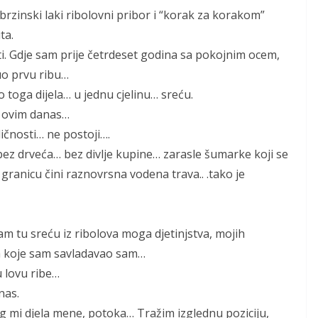
zinski laki ribolovni pribor i “korak za korakom”
ta.
ti. Gdje sam prije četrdeset godina sa pokojnim ocem,
uo prvu ribu…
 toga dijela… u jednu cjelinu… sreću.
a ovim danas…
ličnosti… ne postoji….
 bez drveća… bez divlje kupine… zarasle šumarke koji se
 granicu čini raznovrsna vodena trava.. .tako je
m tu sreću iz ribolova moga djetinjstva, mojih
a koje sam savladavao sam…
 lovu ribe…
nas.
 mi djela mene, potoka… Tražim izglednu poziciju,