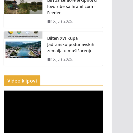
BiH za seniore (ekipno) u
lovu ribe sa hranilicom –
Feeder
15. Jula 2026.
Bilten XVI Kupa
Jadransko-podunavskih
zemalja u mušičarenju
15. Jula 2026.
Video klipovi