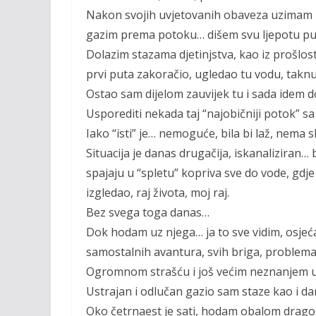
k
k
Nakon svojih uvjetovanih obaveza uzimam br
gazim prema potoku… dišem svu ljepotu pu
Dolazim stazama djetinjstva, kao iz prošlos
prvi puta zakoračio, ugledao tu vodu, takn
Ostao sam dijelom zauvijek tu i sada idem do
Usporediti nekada taj “najobičniji potok” s
Iako “isti” je… nemoguće, bila bi laž, nema s
Situacija je danas drugačija, iskanaliziran…
spajaju u “spletu” kopriva sve do vode, gdje
izgledao, raj života, moj raj.
Bez svega toga danas…
Dok hodam uz njega… ja to sve vidim, osjeća
samostalnih avantura, svih briga, problem
Ogromnom strašću i još većim neznanjem u
Ustrajan i odlučan gazio sam staze kao i da
Oko četrnaest je sati, hodam obalom dragog