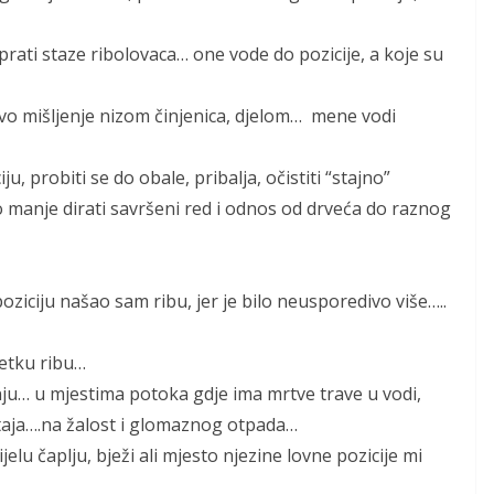
prati staze ribolovaca… one vode do pozicije, a koje su
kvo mišljenje nizom činjenica, djelom… mene vodi
ju, probiti se do obale, pribalja, očistiti “stajno”
 manje dirati savršeni red i odnos od drveća do raznog
ziciju našao sam ribu, jer je bilo neusporedivo više…..
ijetku ribu…
nju… u mjestima potoka gdje ima mrtve trave u vodi,
aja….na žalost i glomaznog otpada…
u čaplju, bježi ali mjesto njezine lovne pozicije mi