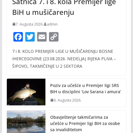
Satnica 7. i 8. kola Premijer lige
BiH u mušičarenju
7. Augusta 2026.
admin
F
T
E
C
ac
w
m
o
7 i 8. KOLO PREMIJER LIGE U MUŠIČARENJU BOSNE
e
itt
ai
p
IHERCEGOVINE (23.08.2026. NEDELJA) RIJEKA PLIVA –
b
er
l
y
ŠIPOVO, TAKMIČENJE U 2 SEKTORA
o
Li
o
n
Poziv za učešće u Premijer ligi SRS
k
k
BiH u disciplini ‘Lov šarana i amura’
6. Augusta 2026.
Obavještenje takmičarima za
učešće u Premijer ligi BiH za osobe
sa invaliditetom