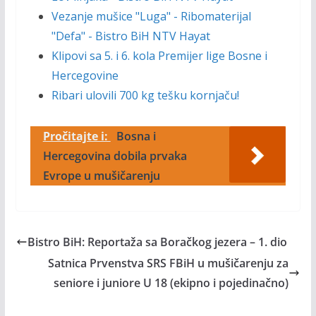
Vezanje mušice "Luga" - Ribomaterijal
"Defa" - Bistro BiH NTV Hayat
Klipovi sa 5. i 6. kola Premijer lige Bosne i
Hercegovine
Ribari ulovili 700 kg tešku kornjaču!
Pročitajte i:
Bosna i
Hercegovina dobila prvaka
Evrope u mušičarenju
Bistro BiH: Reportaža sa Boračkog jezera – 1. dio
Satnica Prvenstva SRS FBiH u mušičarenju za
seniore i juniore U 18 (ekipno i pojedinačno)