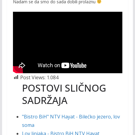
o
Li
Nadam se da smo do sada dobili prolaznu
o
n
k
k
Post Views:
1.084
POSTOVI SLIČNOG
SADRŽAJA
"Bistro BiH" NTV Hayat - Bilećko jezero, lov
soma
Lov linjaka - Bistro BiH NTV Hayat