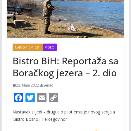
NAJNOVIJE VIJESTI
VIDEO
Bistro BiH: Reportaža sa
Boračkog jezera – 2. dio
23. Maja 2022.
Senad
F
T
E
C
ac
w
m
o
Nastavak slijedi – drugi dio pilot emisije novog serijala
e
itt
ai
p
‘Bistro Bosno i Hercegovino!’
b
er
l
y