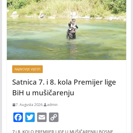
NAJNOVIJE VIJESTI
Satnica 7. i 8. kola Premijer lige
BiH u mušičarenju
7. Augusta 2026.
admin
F
T
E
C
ac
w
m
o
7 i 8. KOLO PREMIJER LIGE U MUŠIČARENJU BOSNE