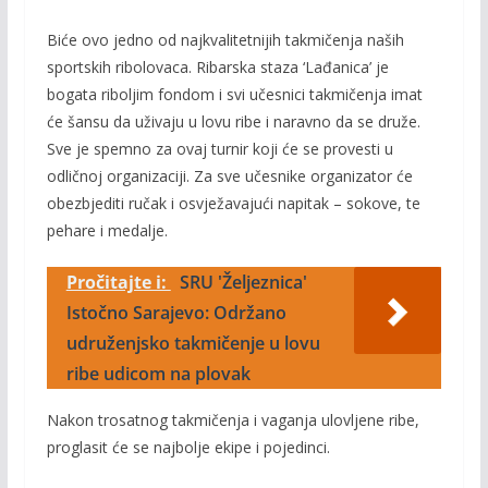
Biće ovo jedno od najkvalitetnijih takmičenja naših
sportskih ribolovaca. Ribarska staza ‘Lađanica’ je
bogata riboljim fondom i svi učesnici takmičenja imat
će šansu da uživaju u lovu ribe i naravno da se druže.
Sve je spemno za ovaj turnir koji će se provesti u
odličnoj organizaciji. Za sve učesnike organizator će
obezbjediti ručak i osvježavajući napitak – sokove, te
pehare i medalje.
Pročitajte i:
SRU 'Željeznica'
Istočno Sarajevo: Održano
udruženjsko takmičenje u lovu
ribe udicom na plovak
Nakon trosatnog takmičenja i vaganja ulovljene ribe,
proglasit će se najbolje ekipe i pojedinci.