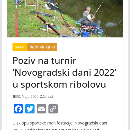
NAJAVE
NAJNOVIJE VIJESTI
Poziv na turnir
‘Novogradski dani 2022’
u sportskom ribolovu
30. Maja 2022.
Senad
F
T
E
C
ac
w
m
o
U sklopu sportske manifestacije ‘Novogradski dani
e
itt
ai
p