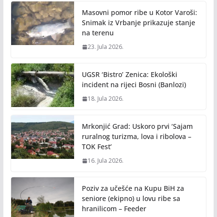
Masovni pomor ribe u Kotor Varoši:
Snimak iz Vrbanje prikazuje stanje
na terenu
23. Jula 2026.
UGSR ‘Bistro’ Zenica: Ekološki
incident na rijeci Bosni (Banlozi)
18. Jula 2026.
Mrkonjić Grad: Uskoro prvi ‘Sajam
ruralnog turizma, lova i ribolova –
TOK Fest’
16. Jula 2026.
Poziv za učešće na Kupu BiH za
seniore (ekipno) u lovu ribe sa
hranilicom – Feeder