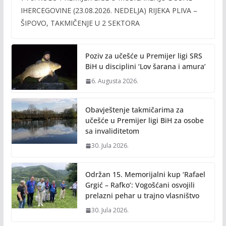
e
itt
ai
p
IHERCEGOVINE (23.08.2026. NEDELJA) RIJEKA PLIVA –
b
er
l
y
ŠIPOVO, TAKMIČENJE U 2 SEKTORA
o
Li
o
n
Poziv za učešće u Premijer ligi SRS
k
k
BiH u disciplini ‘Lov šarana i amura’
6. Augusta 2026.
Obavještenje takmičarima za
učešće u Premijer ligi BiH za osobe
sa invaliditetom
30. Jula 2026.
Održan 15. Memorijalni kup ‘Rafael
Grgić – Rafko’: Vogošćani osvojili
prelazni pehar u trajno vlasništvo
30. Jula 2026.