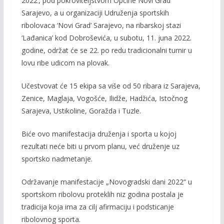
2022’, pod pokroviteljstvom Općine Novi Grad
b
er
l
y
Sarajevo, a u organizaciji Udruženja sportskih
o
Li
ribolovaca ‘Novi Grad’ Sarajevo, na ribarskoj stazi
o
n
‘Lađanica’ kod Dobroševića, u subotu, 11. juna 2022.
godine, održat će se 22. po redu tradicionalni turnir u
k
k
lovu ribe udicom na plovak.
Učestvovat će 15 ekipa sa više od 50 ribara iz Sarajeva,
Zenice, Maglaja, Vogošće, Ilidže, Hadžića, Istočnog
Sarajeva, Ustikoline, Goražda i Tuzle.
Biće ovo manifestacija druženja i sporta u kojoj
rezultati neće biti u prvom planu, već druženje uz
sportsko nadmetanje.
Održavanje manifestacije „Novogradski dani 2022“ u
sportskom ribolovu proteklih niz godina postala je
tradicija koja ima za cilj afirmaciju i podsticanje
ribolovnog sporta.