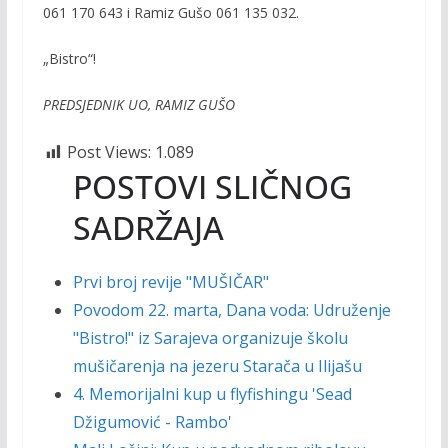
061 170 643 i Ramiz Gušo 061 135 032.
„Bistro“!
PREDSJEDNIK UO, RAMIZ GUŠO
Post Views:
1.089
POSTOVI SLIČNOG
SADRŽAJA
Prvi broj revije "MUŠIČAR"
Povodom 22. marta, Dana voda: Udruženje
"Bistro!" iz Sarajeva organizuje školu
mušičarenja na jezeru Starača u Ilijašu
4. Memorijalni kup u flyfishingu 'Sead
Džigumović - Rambo'