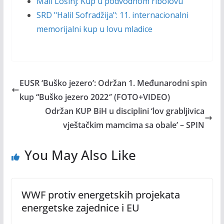
Mali Lošinj: Kup u podvodnom ribolovu
SRD "Halil Sofradžija": 11. internacionalni
memorijalni kup u lovu mladice
EUSR ‘Buško jezero’: Održan 1. Međunarodni spin
kup “Buško jezero 2022″ (FOTO+VIDEO)
Održan KUP BiH u disciplini ‘lov grabljivica
vještačkim mamcima sa obale’ – SPIN
You May Also Like
WWF protiv energetskih projekata
energetske zajednice i EU