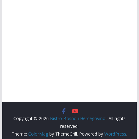
Copyright © 2026
Bistro Bosno i Hercegovino!
. All rights
reserved.
Theme:
ColorMag
by ThemeGrill. Powered by
WordPress
.