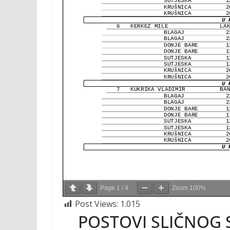
Page
1
/
4
Zoom
100%
Post Views:
1.015
POSTOVI SLIČNOG 