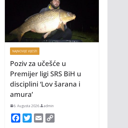
NAJNOVIJE VIJESTI
Poziv za učešće u
Premijer ligi SRS BiH u
disciplini ‘Lov šarana i
amura’
6. Augusta 2026.
admin
F
T
E
C
ac
w
m
o