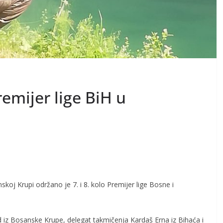
remijer lige BiH u
skoj Krupi održano je 7. i 8. kolo Premijer lige Bosne i
 iz Bosanske Krupe, delegat takmičenja Kardaš Erna iz Bihaća i