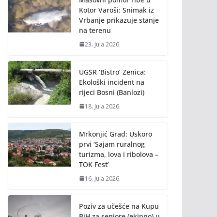
Kotor Varoši: Snimak iz
Vrbanje prikazuje stanje
na terenu
23. Jula 2026.
UGSR ‘Bistro’ Zenica:
Ekološki incident na
rijeci Bosni (Banlozi)
18. Jula 2026.
Mrkonjić Grad: Uskoro
prvi ‘Sajam ruralnog
turizma, lova i ribolova –
TOK Fest’
16. Jula 2026.
Poziv za učešće na Kupu
BiH za seniore (ekipno) u