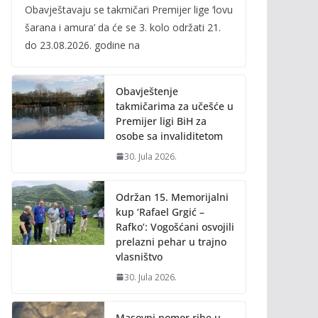
Obavještavaju se takmičari Premijer lige ‘lovu
e
itt
ai
p
šarana i amura’ da će se 3. kolo održati 21.
b
er
l
y
do 23.08.2026. godine na
o
Li
o
n
Obavještenje
k
k
takmičarima za učešće u
Premijer ligi BiH za
osobe sa invaliditetom
30. Jula 2026.
Održan 15. Memorijalni
kup ‘Rafael Grgić –
Rafko’: Vogošćani osvojili
prelazni pehar u trajno
vlasništvo
30. Jula 2026.
Masovni pomor ribe u