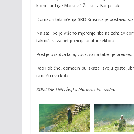
o
Li
komesar Lige Marković Željko iz Banja Luke.
o
n
k
k
Domaćin takmičenja SRD Krušnica je postavio stazu
Na sat i po je vršeno mjerenje ribe na zahtjev do
takmičera za pet pozicija unutar sektora.
Poslije ova dva kola, vodstvo na tabeli je preuzeo
Kao i obično, domaćini su iskazali svoju gostoljubi
između dva kola.
KOMESAR LIGE, Željko Marković Int. sudija