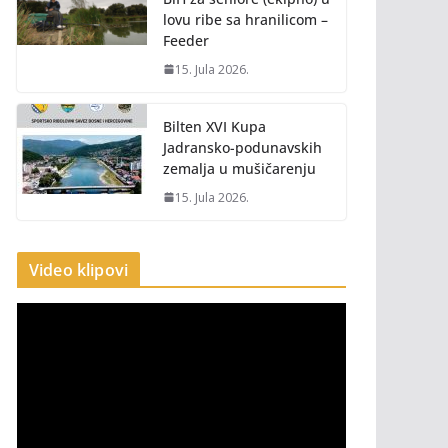
lovu ribe sa hranilicom –
Feeder
15. Jula 2026.
Bilten XVI Kupa
Jadransko-podunavskih
zemalja u mušičarenju
15. Jula 2026.
Video klipovi