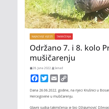
NAJNOVIJE VIJESTI
TAKMIČENJA
Održano 7. i 8. kolo P
mušičarenju
28. Juna 2022.
Senad
F
T
E
C
ac
w
m
o
Dana 26.06.2022. godine, na rijeci Krušnici u Bosan
e
itt
ai
p
Hercegovine u mušičarenju.
b
er
l
y
Glavni sudija takmičenja je bio Džigumović Dževad