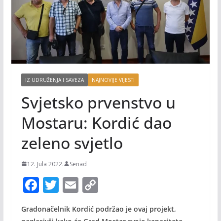
IZ UDRUŽENJA I SAVEZA
NAJNOVIJE VIJESTI
Svjetsko prvenstvo u
Mostaru: Kordić dao
zeleno svjetlo
12. Jula 2022.
Senad
F
T
E
C
ac
w
m
o
Gradonačelnik Kordić podržao je ovaj projekt,
e
itt
ai
p