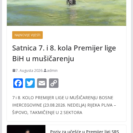
NAJNOVIJE VIJESTI
Satnica 7. i 8. kola Premijer lige
BiH u mušičarenju
7. Augusta 2026.
admin
F
T
E
C
ac
w
m
o
7 i 8. KOLO PREMIJER LIGE U MUŠIČARENJU BOSNE
e
itt
ai
p
IHERCEGOVINE (23.08.2026. NEDELJA) RIJEKA PLIVA –
b
er
l
y
ŠIPOVO, TAKMIČENJE U 2 SEKTORA
o
Li
o
n
Poziv za učešće u Premijer ligi SRS