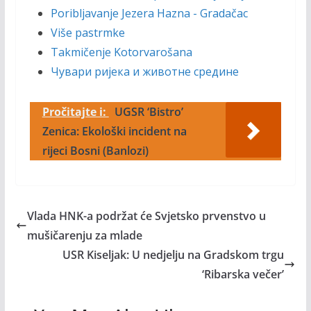
Poribljavanje Jezera Hazna - Gradačac
Više pastrmke
Takmičenje Kotorvarošana
Чувари ријека и животне средине
Pročitajte i:
UGSR ‘Bistro’
Zenica: Ekološki incident na
rijeci Bosni (Banlozi)
Vlada HNK-a podržat će Svjetsko prvenstvo u
mušičarenju za mlade
USR Kiseljak: U nedjelju na Gradskom trgu
‘Ribarska večer’