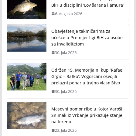
k
k
BiH u disciplini ‘Lov šarana i amura’
6. Augusta 2026.
Obavještenje takmičarima za
učešće u Premijer ligi BiH za osobe
sa invaliditetom
30. Jula 2026.
Održan 15. Memorijalni kup ‘Rafael
Grgić – Rafko’: Vogošćani osvojili
prelazni pehar u trajno vlasništvo
30. Jula 2026.
Masovni pomor ribe u Kotor Varoši:
Snimak iz Vrbanje prikazuje stanje
na terenu
23. Jula 2026.