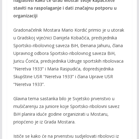
naglasivši kako će Grad Mostar svoje kapacitete
b
er
l
y
staviti na raspolaganje i dati značajnu potporu u
o
Li
organizaciji
o
n
Gradonačelnik Mostara Mario Kordić primio je u utorak
k
k
u Gradskoj vijećnici Danijela Kobačića, predsjednika
Sportsko-ribolovnog saveza BiH, Đenana Jahuru, člana
Upravnog odbora Sportsko-ribolovnog saveza BiH,
Juricu Ćorića, predsjednika Udruge sportskih ribolovaca
“Neretva 1933” i Maria Raspudića, dopredsjednika
Skupštine USR “Neretva 1933” i člana Uprave USR
“Neretva 1933”.
Glavna tema sastanka bilo je Svjetsko prvenstvo u
mušičarenju za juniore koje Sportsko-ribolovni savez
BiH planira iduće godine organizirati u Mostaru,
priopćeno je iz Grada Mostara.
Ističe se kako će na prvenstvu sudjelovati ribolovci iz