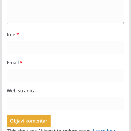
Ime
*
Email
*
Web stranica
This site uses Akismet to reduce spam.
Learn how