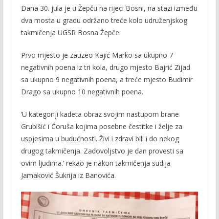
Dana 30. jula je u Žepču na rijeci Bosni, na stazi između
e
itt
ai
p
dva mosta u gradu održano treće kolo udruženjskog
b
er
l
y
takmičenja UGSR Bosna Žepče.
o
Li
Prvo mjesto je zauzeo Kajić Marko sa ukupno 7
o
n
negativnih poena iz tri kola, drugo mjesto Bajrić Zijad
k
k
sa ukupno 9 negativnih poena, a treće mjesto Budimir
Drago sa ukupno 10 negativnih poena.
‘U kategoriji kadeta obraz svojim nastupom brane
Grubišić i Ćoruša kojima posebne čestitke i želje za
uspjesima u budućnosti. Živi i zdravi bili i do nekog
drugog takmičenja. Zadovoljstvo je dan provesti sa
ovim ljudima.’ rekao je nakon takmičenja sudija
Jamaković Šukrija iz Banovića.