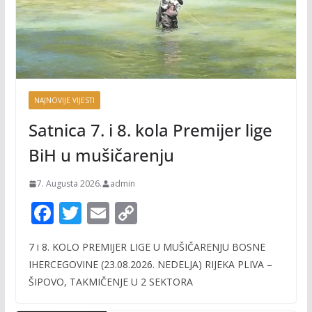
NAJNOVIJE VIJESTI
Satnica 7. i 8. kola Premijer lige
BiH u mušičarenju
7. Augusta 2026.
admin
F
T
E
C
ac
w
m
o
7 i 8. KOLO PREMIJER LIGE U MUŠIČARENJU BOSNE
e
itt
ai
p
IHERCEGOVINE (23.08.2026. NEDELJA) RIJEKA PLIVA –
b
er
l
y
ŠIPOVO, TAKMIČENJE U 2 SEKTORA
o
Li