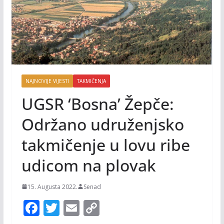
NAJNOVIJE VIJESTI
TAKMIČENJA
UGSR ‘Bosna’ Žepče:
Održano udruženjsko
takmičenje u lovu ribe
udicom na plovak
15. Augusta 2022.
Senad
F
T
E
C
ac
w
m
o