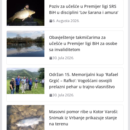
o
n
Poziv za učešće u Premijer ligi SRS
k
k
BiH u disciplini ‘Lov šarana i amura’
6. Augusta 2026.
Obavještenje takmičarima za
učešće u Premijer ligi BiH za osobe
sa invaliditetom
30. Jula 2026.
Održan 15. Memorijalni kup ‘Rafael
Grgić – Rafko’: Vogošćani osvojili
prelazni pehar u trajno vlasništvo
30. Jula 2026.
Masovni pomor ribe u Kotor Varoši:
Snimak iz Vrbanje prikazuje stanje
na terenu