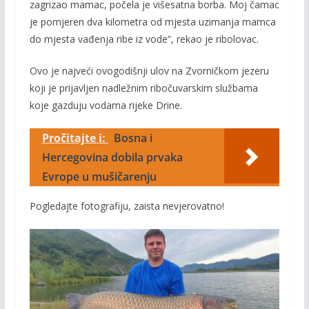
zagrizao mamac, počela je višesatna borba. Moj čamac
je pomjeren dva kilometra od mjesta uzimanja mamca
do mjesta vađenja ribe iz vode”, rekao je ribolovac.
Ovo je najveći ovogodišnji ulov na Zvorničkom jezeru
koji je prijavljen nadležnim ribočuvarskim službama
koje gazduju vodama rijeke Drine.
Pročitajte i:
Bosna i
Hercegovina dobila prvaka
Evrope u mušičarenju
Pogledajte fotografiju, zaista nevjerovatno!