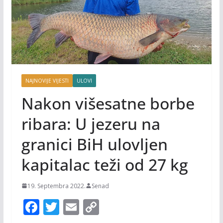
NAJNOVIJE VIJESTI
ULOVI
Nakon višesatne borbe
ribara: U jezeru na
granici BiH ulovljen
kapitalac teži od 27 kg
19. Septembra 2022.
Senad
F
T
E
C
ac
w
m
o