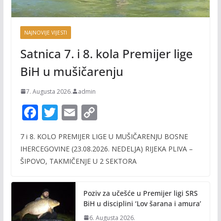
NAJNOVIJE VIJESTI
Satnica 7. i 8. kola Premijer lige
BiH u mušičarenju
7. Augusta 2026.
admin
F
T
E
C
ac
w
m
o
7 i 8. KOLO PREMIJER LIGE U MUŠIČARENJU BOSNE
e
itt
ai
p
IHERCEGOVINE (23.08.2026. NEDELJA) RIJEKA PLIVA –
b
er
l
y
ŠIPOVO, TAKMIČENJE U 2 SEKTORA
o
Li
o
n
Poziv za učešće u Premijer ligi SRS
k
k
BiH u disciplini ‘Lov šarana i amura’
6. Augusta 2026.