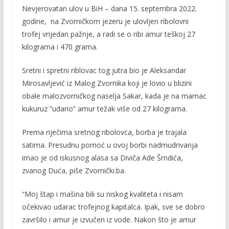
Nevjerovatan ulov u BiH – dana 15. septembra 2022.
e
itt
ai
p
godine, na Zvorničkom jezeru je ulovljen ribolovni
b
er
l
y
trofej vrijedan pažnje, a radi se o ribi amur teškoj 27
o
Li
kilograma i 470 grama.
o
n
Sretni i spretni riblovac tog jutra bio je Aleksandar
k
k
Mirosavljević iz Malog Zvornika koji je lovio u blizini
obale malozvorničkog naselja Sakar, kada je na mamac
kukuruz “udario” amur težak više od 27 kilograma.
Prema riječima sretnog ribolovca, borba je trajala
satima. Presudnu pomoć u ovoj borbi nadmudrivanja
imao je od iskusnog alasa sa Diviča Ade Šrndića,
zvanog Duća, piše Zvornički.ba.
“Moj štap i mašina bili su niskog kvaliteta i nisam
očekivao udarac trofejnog kapitalca. Ipak, sve se dobro
završilo i amur je izvučen iz vode. Nakon što je amur