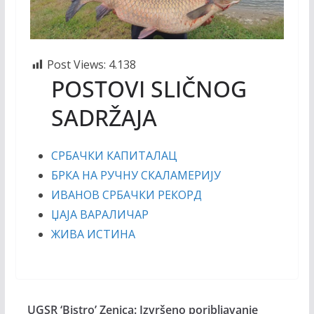
Post Views:
4.138
POSTOVI SLIČNOG
SADRŽAJA
СРБАЧКИ КАПИТАЛАЦ
БРКА НА РУЧНУ СКАЛАМЕРИЈУ
ИВАНОВ СРБАЧКИ РЕКОРД
ЏАЈА ВАРАЛИЧАР
ЖИВА ИСТИНА
UGSR ‘Bistro’ Zenica: Izvršeno poribljavanje