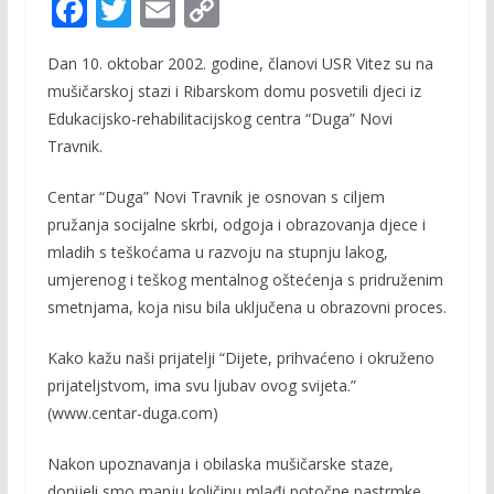
F
T
E
C
ac
w
m
o
Dan 10. oktobar 2002. godine, članovi USR Vitez su na
e
itt
ai
p
mušičarskoj stazi i Ribarskom domu posvetili djeci iz
b
er
l
y
Edukacijsko-rehabilitacijskog centra “Duga” Novi
o
Li
Travnik.
o
n
Centar “Duga” Novi Travnik je osnovan s ciljem
k
k
pružanja socijalne skrbi, odgoja i obrazovanja djece i
mladih s teškoćama u razvoju na stupnju lakog,
umjerenog i teškog mentalnog oštećenja s pridruženim
smetnjama, koja nisu bila uključena u obrazovni proces.
Kako kažu naši prijatelji “Dijete, prihvaćeno i okruženo
prijateljstvom, ima svu ljubav ovog svijeta.”
(www.centar-duga.com)
Nakon upoznavanja i obilaska mušičarske staze,
donijeli smo manju količinu mlađi potočne pastrmke