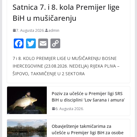
Satnica 7. i 8. kola Premijer lige
BiH u mušičarenju
7. Augusta 2026.
admin
F
T
E
C
ac
w
m
o
7 i 8. KOLO PREMIJER LIGE U MUŠIČARENJU BOSNE
e
itt
ai
p
IHERCEGOVINE (23.08.2026. NEDELJA) RIJEKA PLIVA –
b
er
l
y
ŠIPOVO, TAKMIČENJE U 2 SEKTORA
o
Li
o
n
Poziv za učešće u Premijer ligi SRS
k
k
BiH u disciplini ‘Lov šarana i amura’
6. Augusta 2026.
Obavještenje takmičarima za
učešće u Premijer ligi BiH za osobe