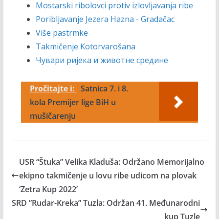
Mostarski ribolovci protiv izlovljavanja ribe
Poribljavanje Jezera Hazna - Gradačac
Više pastrmke
Takmičenje Kotorvarošana
Чувари ријека и животне средине
Pročitajte i:
Satnica 7. i 8.
kola Premijer lige BiH u
mušičarenju
USR “Štuka” Velika Kladuša: Održano Memorijalno
ekipno takmičenje u lovu ribe udicom na plovak
‘Zetra Kup 2022’
SRD ”Rudar-Kreka” Tuzla: Održan 41. Međunarodni
kup Tuzle