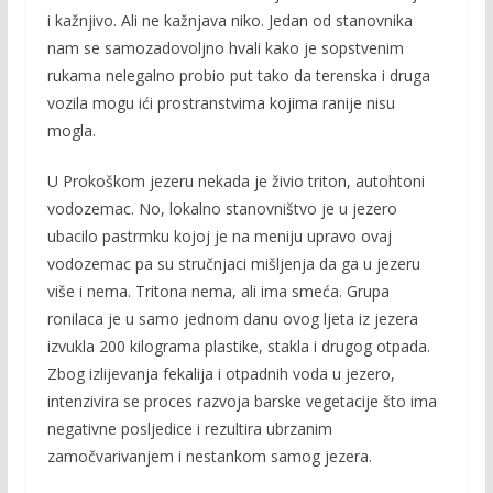
i kažnjivo. Ali ne kažnjava niko. Jedan od stanovnika
nam se samozadovoljno hvali kako je sopstvenim
rukama nelegalno probio put tako da terenska i druga
vozila mogu ići prostranstvima kojima ranije nisu
mogla.
U Prokoškom jezeru nekada je živio triton, autohtoni
vodozemac. No, lokalno stanovništvo je u jezero
ubacilo pastrmku kojoj je na meniju upravo ovaj
vodozemac pa su stručnjaci mišljenja da ga u jezeru
više i nema. Tritona nema, ali ima smeća. Grupa
ronilaca je u samo jednom danu ovog ljeta iz jezera
izvukla 200 kilograma plastike, stakla i drugog otpada.
Zbog izlijevanja fekalija i otpadnih voda u jezero,
intenzivira se proces razvoja barske vegetacije što ima
negativne posljedice i rezultira ubrzanim
zamočvarivanjem i nestankom samog jezera.