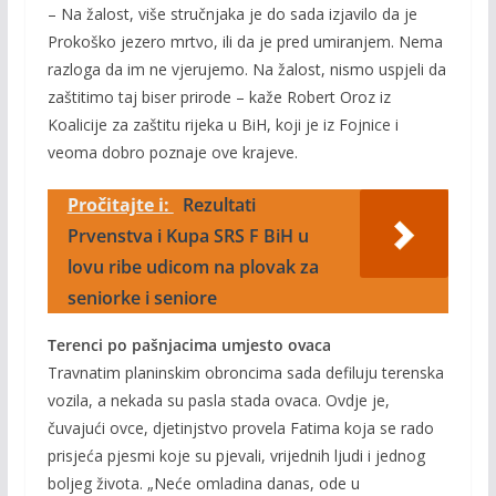
– Na žalost, više stručnjaka je do sada izjavilo da je
Prokoško jezero mrtvo, ili da je pred umiranjem. Nema
razloga da im ne vjerujemo. Na žalost, nismo uspjeli da
zaštitimo taj biser prirode – kaže Robert Oroz iz
Koalicije za zaštitu rijeka u BiH, koji je iz Fojnice i
veoma dobro poznaje ove krajeve.
Pročitajte i:
Rezultati
Prvenstva i Kupa SRS F BiH u
lovu ribe udicom na plovak za
seniorke i seniore
Terenci po pašnjacima umjesto ovaca
Travnatim planinskim obroncima sada defiluju terenska
vozila, a nekada su pasla stada ovaca. Ovdje je,
čuvajući ovce, djetinjstvo provela Fatima koja se rado
prisjeća pjesmi koje su pjevali, vrijednih ljudi i jednog
boljeg života. „Neće omladina danas, ode u