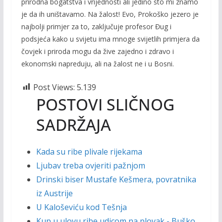
prirodna bogatstva i vrijednosti ali jedino što mi znamo
je da ih uništavamo. Na žalost! Evo, Prokoško jezero je
najbolji primjer za to, zaključuje profesor Đug i
podsjeća kako u svijetu ima mnoge svijetlih primjera da
čovjek i priroda mogu da žive zajedno i zdravo i
ekonomski napreduju, ali na žalost ne i u Bosni.
Post Views:
5.139
POSTOVI SLIČNOG
SADRŽAJA
Kada su ribe plivale rijekama
Ljubav treba ovjeriti pažnjom
Drinski biser Mustafe Kešmera, povratnika
iz Austrije
U Kaloševiću kod Tešnja
Kup u ulovu ribe udicom na plovak - Buško