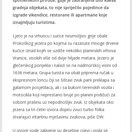
spomenikom prirode, gdje je zabranjena bilo kakva
b
er
l
y
gradnja objekata, to nije spriječilo pojedince da
o
Li
izgrade vikendice, restorane ili apartmane koje
o
n
iznajmljuju turistima.
k
k
Ljeto je na vrhuncu i sunce neumoljivo grije obale
Prokoškog jezera po kojima su razasute mnoge drvene
kućice iznad kojih se uzdiže nekoliko planinskih vrhova
Vranice, visokih više od dvije hiljade metara. Jezero je
glečerskog porijekla i nalazi se na nadmorskoj visini od
1636 metara. Grupa turista na obali priprema ručak u
ekspresnom loncu čiji se šištavi zvuk pare preklapa sa
galamom posjetilaca, ali i sa bukom terenskih vozila i
motocikla koji neprestano bruje po planini podižući za
sobom prašinu uz nepodnošljiv zvuk. Iz objekata oko
jezera sa tri-četiri izvora dopiru zvuci turbo folka
stvarajući iritantnu mješavinu zvukova, piše DW.
U izvore vode zabijene su desetine cijevi i voda se