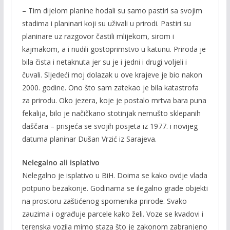
– Tim dijelom planine hodali su samo pastiri sa svojim
stadima i planinari koji su uživali u prirodi. Pastiri su
planinare uz razgovor častili mlijekom, sirom i
kajmakom, a i nudili gostoprimstvo u katunu. Priroda je
bila čista i netaknuta jer su je i jedni i drugi voljeli i
čuvali. Sljedeći moj dolazak u ove krajeve je bio nakon
2000. godine. Ono što sam zatekao je bila katastrofa
za prirodu. Oko jezera, koje je postalo mrtva bara puna
fekalija, bilo je načičkano stotinjak nemušto sklepanih
daščara – prisjeća se svojih posjeta iz 1977. i novijeg
datuma planinar Dušan Vrzić iz Sarajeva.
Nelegalno ali isplativo
Nelegalno je isplativo u BiH. Doima se kako ovdje vlada
potpuno bezakonje. Godinama se ilegalno grade objekti
na prostoru zaštićenog spomenika prirode. Svako
zauzima i ograđuje parcele kako želi. Voze se kvadovi i
terenska vozila mimo staza što je zakonom zabranjeno