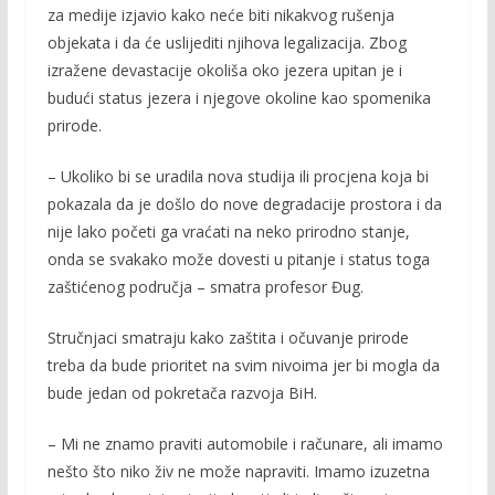
za medije izjavio kako neće biti nikakvog rušenja
objekata i da će uslijediti njihova legalizacija. Zbog
izražene devastacije okoliša oko jezera upitan je i
budući status jezera i njegove okoline kao spomenika
prirode.
– Ukoliko bi se uradila nova studija ili procjena koja bi
pokazala da je došlo do nove degradacije prostora i da
nije lako početi ga vraćati na neko prirodno stanje,
onda se svakako može dovesti u pitanje i status toga
zaštićenog područja – smatra profesor Đug.
Stručnjaci smatraju kako zaštita i očuvanje prirode
treba da bude prioritet na svim nivoima jer bi mogla da
bude jedan od pokretača razvoja BiH.
– Mi ne znamo praviti automobile i računare, ali imamo
nešto što niko živ ne može napraviti. Imamo izuzetna