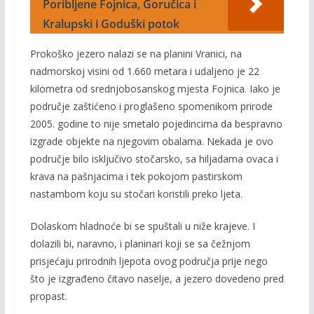
Poribljene Fojnica, Goručica i
Kralupski i Goduški potok
Prokoško jezero nalazi se na planini Vranici, na
nadmorskoj visini od 1.660 metara i udaljeno je 22
kilometra od srednjobosanskog mjesta Fojnica. Iako je
područje zaštićeno i proglašeno spomenikom prirode
2005. godine to nije smetalo pojedincima da bespravno
izgrade objekte na njegovim obalama. Nekada je ovo
područje bilo isključivo stočarsko, sa hiljadama ovaca i
krava na pašnjacima i tek pokojom pastirskom
nastambom koju su stočari koristili preko ljeta.
Dolaskom hladnoće bi se spuštali u niže krajeve. I
dolazili bi, naravno, i planinari koji se sa čežnjom
prisjećaju prirodnih ljepota ovog područja prije nego
što je izgrađeno čitavo naselje, a jezero dovedeno pred
propast.