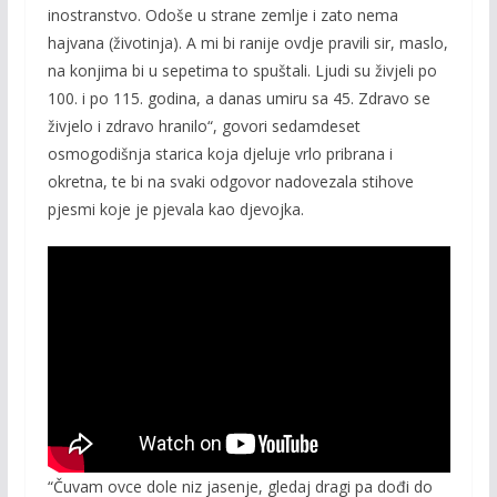
inostranstvo. Odoše u strane zemlje i zato nema
hajvana (životinja). A mi bi ranije ovdje pravili sir, maslo,
na konjima bi u sepetima to spuštali. Ljudi su živjeli po
100. i po 115. godina, a danas umiru sa 45. Zdravo se
živjelo i zdravo hranilo“, govori sedamdeset
osmogodišnja starica koja djeluje vrlo pribrana i
okretna, te bi na svaki odgovor nadovezala stihove
pjesmi koje je pjevala kao djevojka.
“Čuvam ovce dole niz jasenje, gledaj dragi pa dođi do