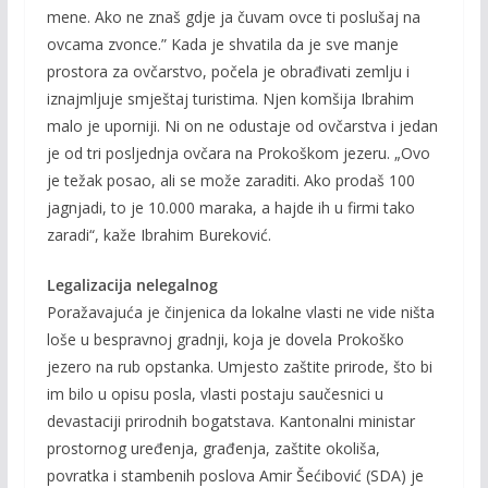
mene. Ako ne znaš gdje ja čuvam ovce ti poslušaj na
ovcama zvonce.” Kada je shvatila da je sve manje
prostora za ovčarstvo, počela je obrađivati zemlju i
iznajmljuje smještaj turistima. Njen komšija Ibrahim
malo je uporniji. Ni on ne odustaje od ovčarstva i jedan
je od tri posljednja ovčara na Prokoškom jezeru. „Ovo
je težak posao, ali se može zaraditi. Ako prodaš 100
jagnjadi, to je 10.000 maraka, a hajde ih u firmi tako
zaradi“, kaže Ibrahim Bureković.
Legalizacija nelegalnog
Poražavajuća je činjenica da lokalne vlasti ne vide ništa
loše u bespravnoj gradnji, koja je dovela Prokoško
jezero na rub opstanka. Umjesto zaštite prirode, što bi
im bilo u opisu posla, vlasti postaju saučesnici u
devastaciji prirodnih bogatstava. Kantonalni ministar
prostornog uređenja, građenja, zaštite okoliša,
povratka i stambenih poslova Amir Šećibović (SDA) je