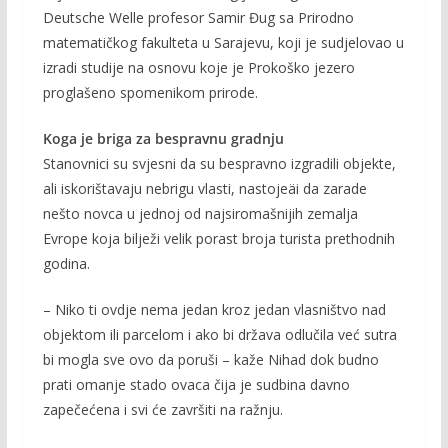
Deutsche Welle profesor Samir Đug sa Prirodno
matematičkog fakulteta u Sarajevu, koji je sudjelovao u
izradi studije na osnovu koje je Prokoško jezero
proglašeno spomenikom prirode.
Koga je briga za bespravnu gradnju
Stanovnici su svjesni da su bespravno izgradili objekte,
ali iskorištavaju nebrigu vlasti, nastojeäi da zarade
nešto novca u jednoj od najsiromašnijih zemalja
Evrope koja bilježi velik porast broja turista prethodnih
godina.
– Niko ti ovdje nema jedan kroz jedan vlasništvo nad
objektom ili parcelom i ako bi država odlučila već sutra
bi mogla sve ovo da poruši – kaže Nihad dok budno
prati omanje stado ovaca čija je sudbina davno
zapečećena i svi će završiti na ražnju.