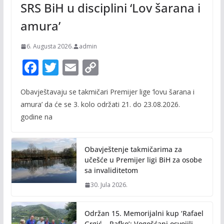
SRS BiH u disciplini ‘Lov šarana i
amura’
6. Augusta 2026.
admin
F
T
E
C
ac
w
m
o
Obavještavaju se takmičari Premijer lige ‘lovu šarana i
e
itt
ai
p
amura’ da će se 3. kolo održati 21. do 23.08.2026.
b
er
l
y
godine na
o
Li
o
n
Obavještenje takmičarima za
k
k
učešće u Premijer ligi BiH za osobe
sa invaliditetom
30. Jula 2026.
Održan 15. Memorijalni kup ‘Rafael
Grgić – Rafko’: Vogošćani osvojili