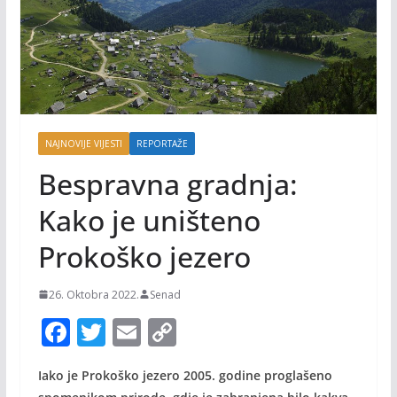
NAJNOVIJE VIJESTI
REPORTAŽE
Bespravna gradnja:
Kako je uništeno
Prokoško jezero
26. Oktobra 2022.
Senad
F
T
E
C
ac
w
m
o
Iako je Prokoško jezero 2005. godine proglašeno
e
itt
ai
p