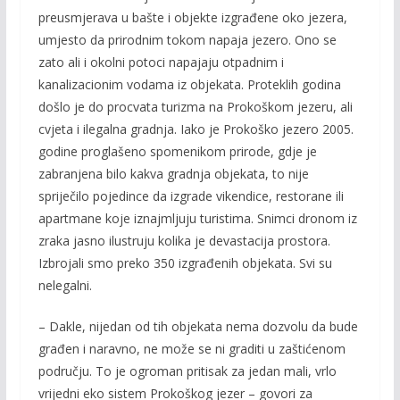
preusmjerava u bašte i objekte izgrađene oko jezera,
umjesto da prirodnim tokom napaja jezero. Ono se
zato ali i okolni potoci napajaju otpadnim i
kanalizacionim vodama iz objekata. Proteklih godina
došlo je do procvata turizma na Prokoškom jezeru, ali
cvjeta i ilegalna gradnja. Iako je Prokoško jezero 2005.
godine proglašeno spomenikom prirode, gdje je
zabranjena bilo kakva gradnja objekata, to nije
spriječilo pojedince da izgrade vikendice, restorane ili
apartmane koje iznajmljuju turistima. Snimci dronom iz
zraka jasno ilustruju kolika je devastacija prostora.
Izbrojali smo preko 350 izgrađenih objekata. Svi su
nelegalni.
– Dakle, nijedan od tih objekata nema dozvolu da bude
građen i naravno, ne može se ni graditi u zaštićenom
području. To je ogroman pritisak za jedan mali, vrlo
vrijedni eko sistem Prokoškog jezer – govori za