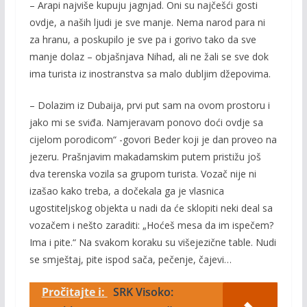
– Arapi najviše kupuju jagnjad. Oni su najčešći gosti
ovdje, a naših ljudi je sve manje. Nema narod para ni
za hranu, a poskupilo je sve pa i gorivo tako da sve
manje dolaz – objašnjava Nihad, ali ne žali se sve dok
ima turista iz inostranstva sa malo dubljim džepovima.
– Dolazim iz Dubaija, prvi put sam na ovom prostoru i
jako mi se sviđa. Namjeravam ponovo doći ovdje sa
cijelom porodicom“ -govori Beder koji je dan proveo na
jezeru. Prašnjavim makadamskim putem pristižu još
dva terenska vozila sa grupom turista. Vozač nije ni
izašao kako treba, a dočekala ga je vlasnica
ugostiteljskog objekta u nadi da će sklopiti neki deal sa
vozačem i nešto zaraditi: „Hoćeš mesa da im ispečem?
Ima i pite.“ Na svakom koraku su višejezične table. Nudi
se smještaj, pite ispod sača, pečenje, čajevi…
Pročitajte i:
SRK Visoko: