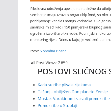
Ribolovna udruženja apeluju na nadležne da otkriju
Semberije imaju izrazito bogat riblji fond, sa oko 30
poribljavanje kanala i manjih vodotoka. Ove godin
šaranske mlađi kao i 150 primjeraka krupnog šarana
ugrožena izvorišta pitke vode. Podrinjski antikorup
monitoring rijeke Drine, u kojoj je već treći dan m
Izvor:
Slobodna Bosna
Post Views:
2.659
POSTOVI SLIČNOG 
Kada su ribe plivale rijekama
Tešanj - obilježen Dan planete Zemlje
Mostar: Varakinom izazvali pomor ribe 
Pomor ribe u Stublaji