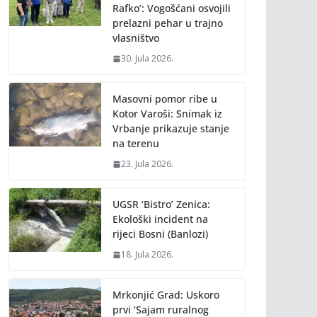
Rafko’: Vogošćani osvojili
prelazni pehar u trajno
vlasništvo
30. Jula 2026.
Masovni pomor ribe u
Kotor Varoši: Snimak iz
Vrbanje prikazuje stanje
na terenu
23. Jula 2026.
UGSR ‘Bistro’ Zenica:
Ekološki incident na
rijeci Bosni (Banlozi)
18. Jula 2026.
Mrkonjić Grad: Uskoro
prvi ‘Sajam ruralnog