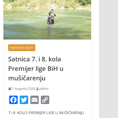
NAJNOVIJE VIJESTI
Satnica 7. i 8. kola
Premijer lige BiH u
mušičarenju
7. Augusta 2026.
admin
F
T
E
C
ac
w
m
o
7 i 8. KOLO PREMIJER LIGE U MUŠIČARENJU
e
itt
ai
p