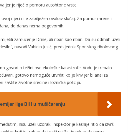
va jer je riječ o pomoru autohtone vrste.
na ovoj rijeci nije zabilježen ovakav slučaj. Za pomor mrene i
ko dana, do danas nema odgovornih.
rimijetili zamućenje Drine, ali ribari kao ribari. Da su odmah uzeli
desilo“, navodi Vahidin Jusić, predsjednik Sportskog ribolovnog
atno govori o težini ove ekološke katastrofe. Vodu je trebalo
čuvari, gotovo nemoguće utvrditi ko je kriv jer bi analiza
 zaštite životne sredine i loznička policija.
remijer lige BiH u mušičarenju
međutim, nisu uzeli uzorak. Inspektor je kasnije htio da izvrši
spektor koji je trebao da izvrši uviđaj je rekao da nema