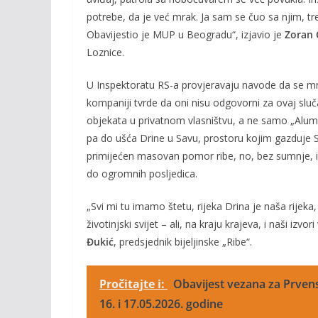
potrebe, da je već mrak. Ja sam se čuo sa njim, treba
Obavijestio je MUP u Beogradu“, izjavio je
Zoran
Loznice.
U Inspektoratu RS-a provjeravaju navode da se mrlj
kompaniji tvrde da oni nisu odgovorni za ovaj sluča
objekata u privatnom vlasništvu, a ne samo „Alum
pa do ušća Drine u Savu, prostoru kojim gazduje Sp
primijećen masovan pomor ribe, no, bez sumnje, ist
do ogromnih posljedica.
„Svi mi tu imamo štetu, rijeka Drina je naša rijeka, 
životinjski svijet – ali, na kraju krajeva, i naši i
Đukić
, predsjednik bijeljinske „Ribe“.
Pročitajte i:
Obavijest vezana za Prvenst
16. i 17.05.2026. godine