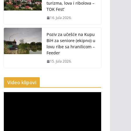
turizma, lova i ribolova –
TOK Fest’
16. Jula 2026.
Poziv za učešće na Kupu
BiH za seniore (ekipno) u
lovu ribe sa hranilicom –
Feeder
15. Jula 2026.
Video klipovi