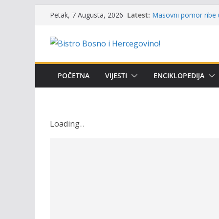
Skip
Latest:
Masovni pomor ribe u
Petak, 7 Augusta, 2026
to
prikazuje stanje na t
Satnica 7. i 8. kola P
content
Poziv za učešće u Prem
i amura’
Obavještenje takmiča
osobe sa invaliditet
POČETNA
VIJESTI
ENCIKLOPEDIJA
Održan 15. Memorijal
osvojili prelazni peha
Loading
.
.
.