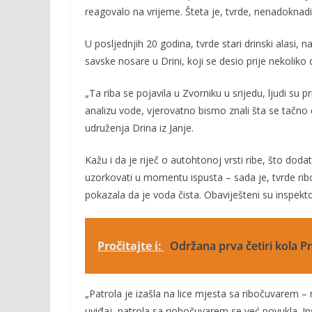
reagovalo na vrijeme. Šteta je, tvrde, nenadoknadi
o
n
k
k
U posljednjih 20 godina, tvrde stari drinski alasi, 
savske nosare u Drini, koji se desio prije nekoli
„Ta riba se pojavila u Zvorniku u srijedu, ljudi su p
analizu vode, vjerovatno bismo znali šta se tačno 
udruženja Drina iz Janje.
Kažu i da je riječ o autohtonoj vrsti ribe, što dod
uzorkovati u momentu ispusta – sada je, tvrde ribo
pokazala da je voda čista. Obaviješteni su inspektori
Pročitajte i:
Održana prva četiri kola P
„Patrola je izašla na lice mjesta sa ribočuvarem – 
uviđaj, patrola sa riobočuvarem se već povukla. In