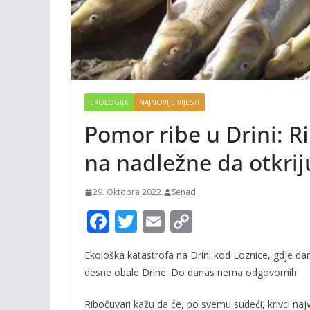
EKOLOGIJA
NAJNOVIJE VIJESTI
Pomor ribe u Drini: R
na nadležne da otkrij
29. Oktobra 2022.
Senad
F
T
E
C
ac
w
m
o
Ekološka katastrofa na Drini kod Loznice, gdje dani
e
itt
ai
p
desne obale Drine. Do danas nema odgovornih.
b
er
l
y
o
Li
Ribočuvari kažu da će, po svemu sudeći, krivci najv