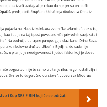
o je da izvrši uviđaj, ali je rekao da nije jer su oni otišli.
 Opač
i
ć
, predsjednik Skupštine Udruženja ribolovaca Drina iz
a pojavila na izlazu iz kolektora zvorničke „Alumine“, dok u toj
j, kao i da je na taj ispust povezano više privrednih subjekata i
ina“. Na području od crpne pumpe, gdje ulazi kanal Drina-Sava,
ortsko ribolovno društvo „Riba“ iz Bijeljine, do sada nije
iču, u pitanju je neodgovornost i ljudski faktor koji je doveo
naše bogatstvo, nije tu samo u pitanju riba, nego i ostali biljni i
zvori vode. Sve se to dugoročno odražava“, upozorava
Miodrag
vo i Kup SRS F BiH koji će se održati