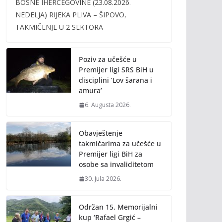
BOSNE IHERCEGOVINE (23.08.2026.
b
er
l
y
NEDELJA) RIJEKA PLIVA – ŠIPOVO,
o
Li
TAKMIČENJE U 2 SEKTORA
o
n
k
k
Poziv za učešće u
Premijer ligi SRS BiH u
disciplini ‘Lov šarana i
amura’
6. Augusta 2026.
Obavještenje
takmičarima za učešće u
Premijer ligi BiH za
osobe sa invaliditetom
30. Jula 2026.
Održan 15. Memorijalni
kup ‘Rafael Grgić –