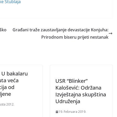
ke Stublaja
oško
Građani traže zaustavljanje devastacije Konjuha:
Prirodnom biseru prijeti nestanak
: U bakalaru
uta veća
USR “Blinker”
cija od
Kalošević: Održana
ljene
Izvještajna skupština
Udruženja
usta 2012.
19. Februara 2019.