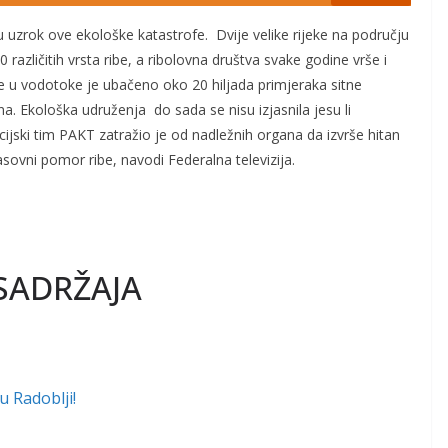
 uzrok ove ekološke katastrofe. Dvije velike rijeke na području
 različitih vrsta ribe, a ribolovna društva svake godine vrše i
e u vodotoke je ubačeno oko 20 hiljada primjeraka sitne
. Ekološka udruženja do sada se nisu izjasnila jesu li
cijski tim PAKT zatražio je od nadležnih organa da izvrše hitan
asovni pomor ribe, navodi Federalna televizija.
SADRŽAJA
u Radoblji!