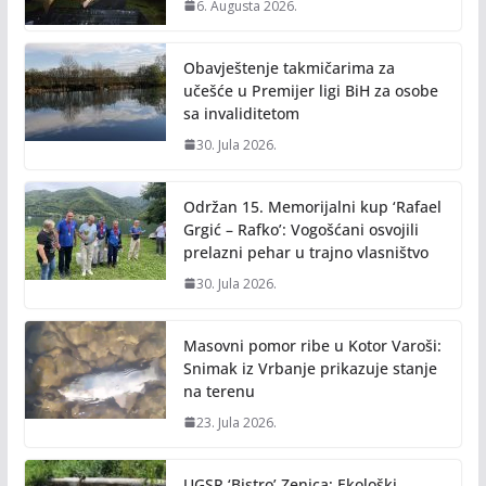
6. Augusta 2026.
Obavještenje takmičarima za
učešće u Premijer ligi BiH za osobe
sa invaliditetom
30. Jula 2026.
Održan 15. Memorijalni kup ‘Rafael
Grgić – Rafko’: Vogošćani osvojili
prelazni pehar u trajno vlasništvo
30. Jula 2026.
Masovni pomor ribe u Kotor Varoši:
Snimak iz Vrbanje prikazuje stanje
na terenu
23. Jula 2026.
UGSR ‘Bistro’ Zenica: Ekološki