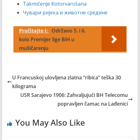
Takmičenje Kotorvarošana
Чувари ријека и животне средине
Pročitajte i:
Održano 5. i 6.
kolo Premijer lige BiH u
mušičarenju
U Francuskoj ulovljena zlatna “ribica” teška 30
kilograma
USR Sarajevo 1906: Zahvaljujući BH Telecomu
popravljen čamac na Lađenici
You May Also Like