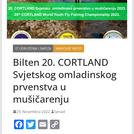
IZ UDRUŽENJA I SAVEZA
NAJNOVIJE VIJESTI
Bilten 20. CORTLAND
Svjetskog omladinskog
prvenstva u
mušičarenju
29. Novembra 2022.
Senad
F
T
E
C
ac
w
m
o