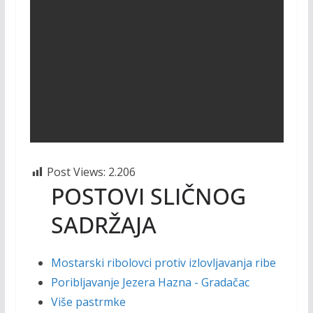
Post Views:
2.206
POSTOVI SLIČNOG
SADRŽAJA
Mostarski ribolovci protiv izlovljavanja ribe
Poribljavanje Jezera Hazna - Gradačac
Više pastrmke