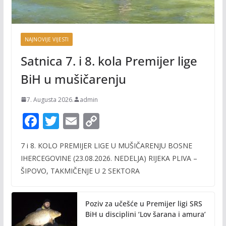
NAJNOVIJE VIJESTI
Satnica 7. i 8. kola Premijer lige
BiH u mušičarenju
7. Augusta 2026.
admin
F
T
E
C
ac
w
m
o
7 i 8. KOLO PREMIJER LIGE U MUŠIČARENJU BOSNE
e
itt
ai
p
IHERCEGOVINE (23.08.2026. NEDELJA) RIJEKA PLIVA –
b
er
l
y
ŠIPOVO, TAKMIČENJE U 2 SEKTORA
o
Li
o
n
Poziv za učešće u Premijer ligi SRS
k
k
BiH u disciplini ‘Lov šarana i amura’