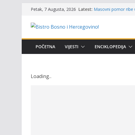
Skip
Latest:
Masovni pomor ribe u
Petak, 7 Augusta, 2026
to
prikazuje stanje na t
Satnica 7. i 8. kola P
content
Poziv za učešće u Prem
i amura’
Obavještenje takmiča
osobe sa invaliditet
POČETNA
VIJESTI
ENCIKLOPEDIJA
Održan 15. Memorijal
osvojili prelazni peha
Loading
.
.
.