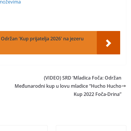
 noževima
 Održan 'Kup prijatelja 2026' na jezeru
(VIDEO) SRD ‘Mladica Foča: Održan
Međunarodni kup u lovu mladice “Hucho Hucho
Kup 2022 Foča-Drina”