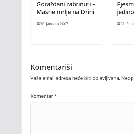
Goraždani zabrinuti –
Pjesma
Masne mrlje na Drini
jedino
30. Januara 2007.
21. Sep
Komentariši
Vaša email adresa neće biti objavljivana.
Neoph
Komentar
*