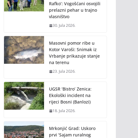
Rafko’: Vogošćani osvojili
prelazni pehar u trajno
vlasništvo
30. Jula 2026.
Masovni pomor ribe u
Kotor Varoši: Snimak iz
Vrbanje prikazuje stanje
na terenu
23. Jula 2026.
UGSR ‘Bistro’ Zenica:
Ekološki incident na
rijeci Bosni (Banlozi)
18. Jula 2026.
Mrkonjić Grad: Uskoro
prvi ‘Sajam ruralnog