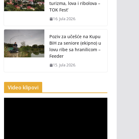
turizma, lova i ribolova –
TOK Fest’
16. Jula 2026.
Poziv za učešće na Kupu
BiH za seniore (ekipno) u
lovu ribe sa hranilicom –
Feeder
15. Jula 2026.
Video klipovi