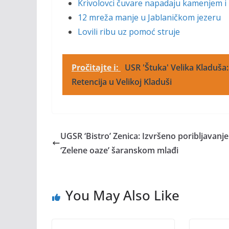
Krivolovci čuvare napadaju kamenjem i
12 mreža manje u Jablaničkom jezeru
Lovili ribu uz pomoć struje
Pročitajte i:
USR 'Štuka' Velika Kladuša:
Retencija u Velikoj Kladuši
UGSR ‘Bistro’ Zenica: Izvršeno poribljavanje
‘Zelene oaze’ šaranskom mlađi
You May Also Like