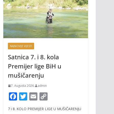
NAJNOVIJE VIJESTI
Satnica 7. i 8. kola
Premijer lige BiH u
mušičarenju
7. Augusta 2026.
admin
F
T
E
C
ac
w
m
o
7 i 8. KOLO PREMIJER LIGE U MUŠIČARENJU
e
itt
ai
p