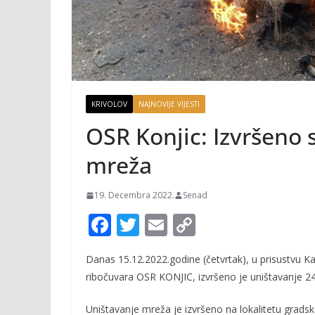
KRIVOLOV
NAJNOVIJE VIJESTI
OSR Konjic: Izvršeno s
mreža
19. Decembra 2022.
Senad
F
T
E
C
ac
w
m
o
Danas 15.12.2022.godine (četvrtak), u prisustvu K
e
itt
ai
p
ribočuvara OSR KONJIC, izvršeno je uništavanje 2
b
er
l
y
o
Li
Uništavanje mreža je izvršeno na lokalitetu gradske