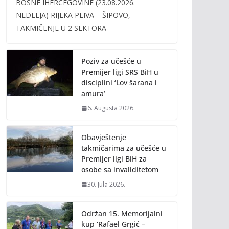
BOSNE IHERCEGOVINE (23.08.2026.
b
er
l
y
NEDELJA) RIJEKA PLIVA – ŠIPOVO,
o
Li
TAKMIČENJE U 2 SEKTORA
o
n
k
k
Poziv za učešće u
Premijer ligi SRS BiH u
disciplini ‘Lov šarana i
amura’
6. Augusta 2026.
Obavještenje
takmičarima za učešće u
Premijer ligi BiH za
osobe sa invaliditetom
30. Jula 2026.
Održan 15. Memorijalni
kup ‘Rafael Grgić –