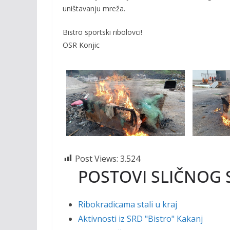
uništavanju mreža.
o
n
k
k
Bistro sportski ribolovci!
OSR Konjic
Post Views:
3.524
POSTOVI SLIČNOG 
Ribokradicama stali u kraj
Aktivnosti iz SRD "Bistro" Kakanj