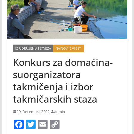
IZ UDRUŽENJA I SAVEZA
NAJNOVIJE VIJESTI
Konkurs za domaćina-
suorganizatora
takmičenja i izbor
takmičarskih staza
29. Decembra 2022.
admin
F
T
E
C
ac
w
m
o