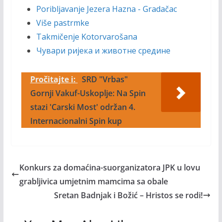
Poribljavanje Jezera Hazna - Gradačac
Više pastrmke
Takmičenje Kotorvarošana
Чувари ријека и животне средине
Pročitajte i:
SRD "Vrbas"
Gornji Vakuf-Uskoplje: Na Spin
stazi 'Carski Most' održan 4.
Internacionalni Spin kup
Konkurs za domaćina-suorganizatora JPK u lovu
grabljivica umjetnim mamcima sa obale
Sretan Badnjak i Božić – Hristos se rodi!