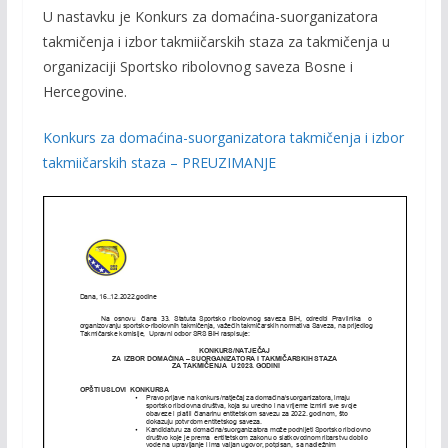
U nastavku je Konkurs za domaćina-suorganizatora
e
itt
ai
p
takmičenja i izbor takmiičarskih staza za takmičenja u
b
er
l
y
organizaciji Sportsko ribolovnog saveza Bosne i
o
Li
Hercegovine.
o
n
Konkurs za domaćina-suorganizatora takmičenja i izbor
k
k
takmiičarskih staza – PREUZIMANJE