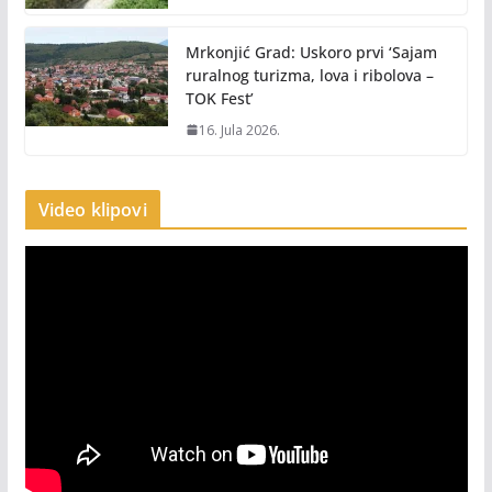
Mrkonjić Grad: Uskoro prvi ‘Sajam
ruralnog turizma, lova i ribolova –
TOK Fest’
16. Jula 2026.
Video klipovi