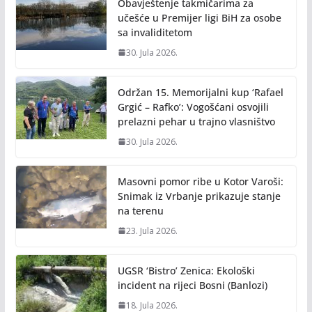
Obavještenje takmičarima za
učešće u Premijer ligi BiH za osobe
sa invaliditetom
30. Jula 2026.
Održan 15. Memorijalni kup ‘Rafael
Grgić – Rafko’: Vogošćani osvojili
prelazni pehar u trajno vlasništvo
30. Jula 2026.
Masovni pomor ribe u Kotor Varoši:
Snimak iz Vrbanje prikazuje stanje
na terenu
23. Jula 2026.
UGSR ‘Bistro’ Zenica: Ekološki
incident na rijeci Bosni (Banlozi)
18. Jula 2026.