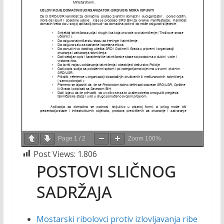
Page
1
/
2
Zoom
100%
Post Views:
1.806
POSTOVI SLIČNOG
SADRŽAJA
Mostarski ribolovci protiv izlovljavanja ribe