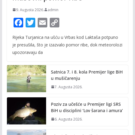
9. Augusta 2026.
admin
F
T
E
C
ac
w
m
o
Rijeka Turjanica na ušću u Vrbas kod Laktaša potpuno
e
itt
ai
p
je presušila, što je izazvalo pomor ribe, dok meteorolozi
b
er
l
y
upozoravaju da
o
Li
o
n
Satnica 7. i 8. kola Premijer lige BiH
k
k
u mušičarenju
7. Augusta 2026.
Poziv za učešće u Premijer ligi SRS
BiH u disciplini ‘Lov šarana i amura’
6. Augusta 2026.