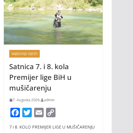
NAJNOVIJE VIJESTI
Satnica 7. i 8. kola
Premijer lige BiH u
mušičarenju
7. Augusta 2026.
admin
F
T
E
C
ac
w
m
o
7 i 8. KOLO PREMIJER LIGE U MUŠIČARENJU
e
itt
ai
p