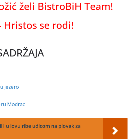
ožić želi BistroBiH Team!
– Hristos se rodi!
SADRŽAJA
 u jezero
zeru Modrac
 BiH u lovu ribe udicom na plovak za