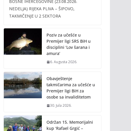
BOSNE IHERCEGOVINE (23.08.2026.
b
er
l
y
NEDELJA) RIJEKA PLIVA – ŠIPOVO,
o
Li
TAKMIČENJE U 2 SEKTORA
o
n
k
k
Poziv za učešće u
Premijer ligi SRS BiH u
disciplini ‘Lov šarana i
amura’
6. Augusta 2026.
Obavještenje
takmičarima za učešće u
Premijer ligi BiH za
osobe sa invaliditetom
30. Jula 2026.
Održan 15. Memorijalni
kup ‘Rafael Grgić –