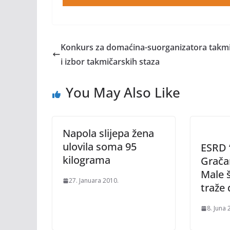
Konkurs za domaćina-suorganizatora takm
i izbor takmičarskih staza
You May Also Like
Napola slijepa žena
ulovila soma 95
ESRD 
kilograma
Gračan
Male š
27. Januara 2010.
traže
8. Juna 