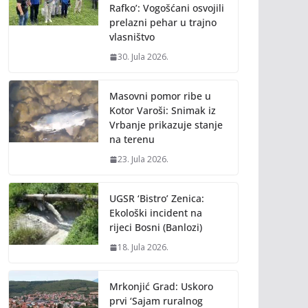
Rafko’: Vogošćani osvojili
prelazni pehar u trajno
vlasništvo
30. Jula 2026.
Masovni pomor ribe u
Kotor Varoši: Snimak iz
Vrbanje prikazuje stanje
na terenu
23. Jula 2026.
UGSR ‘Bistro’ Zenica:
Ekološki incident na
rijeci Bosni (Banlozi)
18. Jula 2026.
Mrkonjić Grad: Uskoro
prvi ‘Sajam ruralnog