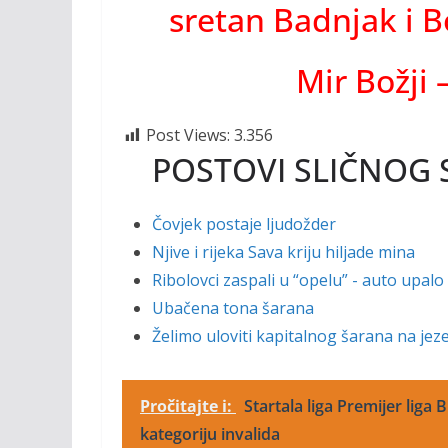
sretan Badnjak i B
Mir Božji 
Post Views:
3.356
POSTOVI SLIČNOG 
Čovjek postaje ljudožder
Njive i rijeka Sava kriju hiljade mina
Ribolovci zaspali u “opelu” - auto upalo
Ubačena tona šarana
Želimo uloviti kapitalnog šarana na je
Pročitajte i:
Startala liga Premijer liga
kategoriju invalida