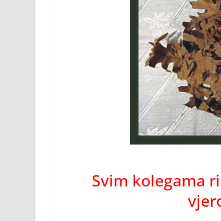
Svim kolegama r
vjer