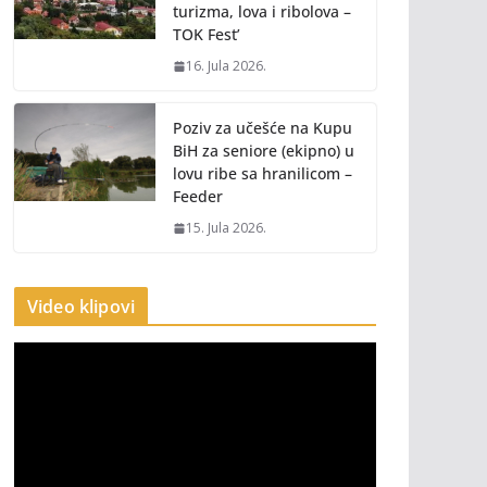
turizma, lova i ribolova –
TOK Fest’
16. Jula 2026.
Poziv za učešće na Kupu
BiH za seniore (ekipno) u
lovu ribe sa hranilicom –
Feeder
15. Jula 2026.
Video klipovi