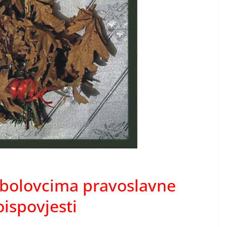
ibolovcima pravoslavne
oispovjesti