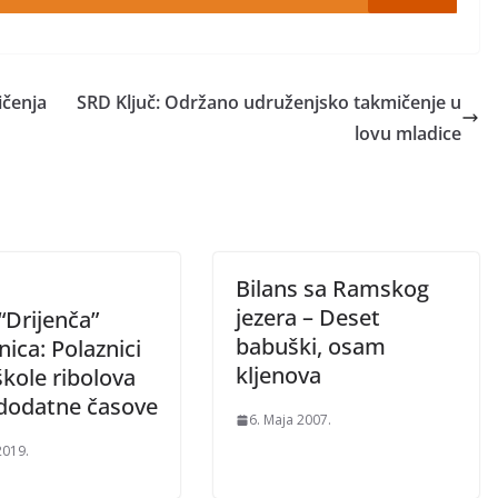
ičenja
SRD Ključ: Održano udruženjsko takmičenje u
lovu mladice
Bilans sa Ramskog
jezera – Deset
“Drijenča”
babuški, osam
ica: Polaznici
kljenova
kole ribolova
 dodatne časove
6. Maja 2007.
2019.