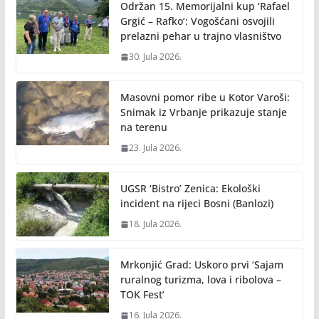
Održan 15. Memorijalni kup ‘Rafael
Grgić – Rafko’: Vogošćani osvojili
prelazni pehar u trajno vlasništvo
30. Jula 2026.
Masovni pomor ribe u Kotor Varoši:
Snimak iz Vrbanje prikazuje stanje
na terenu
23. Jula 2026.
UGSR ‘Bistro’ Zenica: Ekološki
incident na rijeci Bosni (Banlozi)
18. Jula 2026.
Mrkonjić Grad: Uskoro prvi ‘Sajam
ruralnog turizma, lova i ribolova –
TOK Fest’
16. Jula 2026.