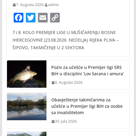
7. Augusta 2026.
admin
F
T
E
C
ac
w
m
o
7 i 8. KOLO PREMIJER LIGE U MUŠIČARENJU BOSNE
e
itt
ai
p
IHERCEGOVINE (23.08.2026. NEDELJA) RIJEKA PLIVA –
b
er
l
y
ŠIPOVO, TAKMIČENJE U 2 SEKTORA
o
Li
o
n
Poziv za učešće u Premijer ligi SRS
k
k
BiH u disciplini ‘Lov šarana i amura’
6. Augusta 2026.
Obavještenje takmičarima za
učešće u Premijer ligi BiH za osobe
sa invaliditetom
30. Jula 2026.