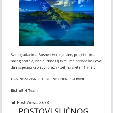
b
er
l
y
o
Li
o
n
k
k
Svim građanima Bosne i Hercegovine, posjetiocima
našeg portala, ribolovcima i ljubiteljima prirode koji ovaj
dan osjećaju kao svoj praznik želimo sretan 1. mart
DAN NEZAVISNOSTI BOSNE I HERCEGOVINE
BistroBiH Team
Post Views:
2.698
POSTOVI SLIČNOG