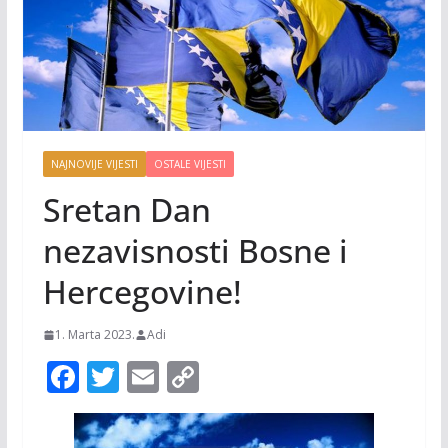
NAJNOVIJE VIJESTI
OSTALE VIJESTI
Sretan Dan
nezavisnosti Bosne i
Hercegovine!
1. Marta 2023.
Adi
F
T
E
C
ac
w
m
o
e
itt
ai
p