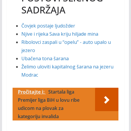
SADRŽAJA
Čovjek postaje ljudožder
Njive i rijeka Sava kriju hiljade mina
Ribolovci zaspali u “opelu” - auto upalo u
jezero
Ubačena tona šarana
Želimo uloviti kapitalnog šarana na jezeru
Modrac
Pročitajte i:
Startala liga
Premijer liga BiH u lovu ribe
udicom na plovak za
kategoriju invalida