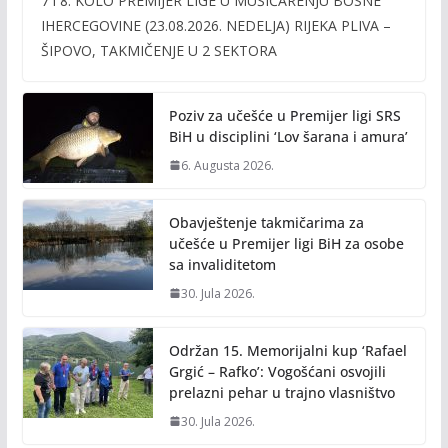
7 i 8. KOLO PREMIJER LIGE U MUŠIČARENJU BOSNE
e
itt
ai
p
IHERCEGOVINE (23.08.2026. NEDELJA) RIJEKA PLIVA –
b
er
l
y
ŠIPOVO, TAKMIČENJE U 2 SEKTORA
o
Li
o
n
Poziv za učešće u Premijer ligi SRS
k
k
BiH u disciplini ‘Lov šarana i amura’
6. Augusta 2026.
Obavještenje takmičarima za
učešće u Premijer ligi BiH za osobe
sa invaliditetom
30. Jula 2026.
Održan 15. Memorijalni kup ‘Rafael
Grgić – Rafko’: Vogošćani osvojili
prelazni pehar u trajno vlasništvo
30. Jula 2026.