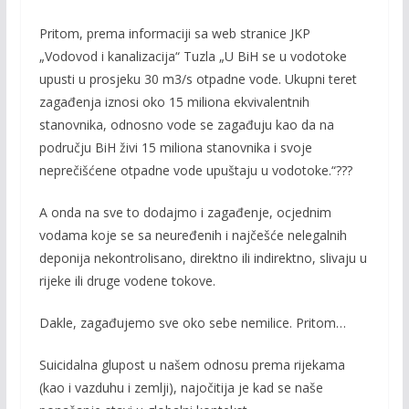
Pritom, prema informaciji sa web stranice JKP
„Vodovod i kanalizacija“ Tuzla „U BiH se u vodotoke
upusti u prosjeku 30 m3/s otpadne vode. Ukupni teret
zagađenja iznosi oko 15 miliona ekvivalentnih
stanovnika, odnosno vode se zagađuju kao da na
području BiH živi 15 miliona stanovnika i svoje
neprečišćene otpadne vode upuštaju u vodotoke.“???
A onda na sve to dodajmo i zagađenje, ocjednim
vodama koje se sa neuređenih i najčešće nelegalnih
deponija nekontrolisano, direktno ili indirektno, slivaju u
rijeke ili druge vodene tokove.
Dakle, zagađujemo sve oko sebe nemilice. Pritom…
Suicidalna glupost u našem odnosu prema rijekama
(kao i vazduhu i zemlji), najočitija je kad se naše