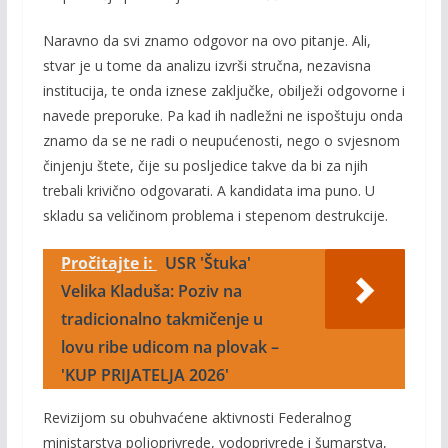
Naravno da svi znamo odgovor na ovo pitanje. Ali,
stvar je u tome da analizu izvrši stručna, nezavisna
institucija, te onda iznese zaključke, obilježi odgovorne i
navede preporuke. Pa kad ih nadležni ne ispoštuju onda
znamo da se ne radi o neupućenosti, nego o svjesnom
činjenju štete, čije su posljedice takve da bi za njih
trebali krivično odgovarati. A kandidata ima puno. U
skladu sa veličinom problema i stepenom destrukcije.
Pročitajte i:
USR 'Štuka'
Velika Kladuša: Poziv na
tradicionalno takmičenje u
lovu ribe udicom na plovak –
'KUP PRIJATELJA 2026'
Revizijom su obuhvaćene aktivnosti Federalnog
ministarstva poljoprivrede, vodoprivrede i šumarstva,