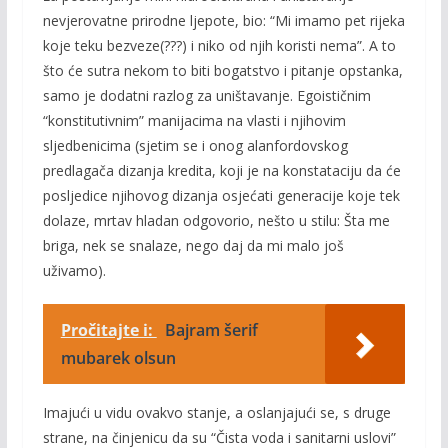
nevjerovatne prirodne ljepote, bio: “Mi imamo pet rijeka
koje teku bezveze(???) i niko od njih koristi nema”. A to
što će sutra nekom to biti bogatstvo i pitanje opstanka,
samo je dodatni razlog za uništavanje. Egoističnim
“konstitutivnim” manijacima na vlasti i njihovim
sljedbenicima (sjetim se i onog alanfordovskog
predlagača dizanja kredita, koji je na konstataciju da će
posljedice njihovog dizanja osjećati generacije koje tek
dolaze, mrtav hladan odgovorio, nešto u stilu: Šta me
briga, nek se snalaze, nego daj da mi malo još
uživamo).
Pročitajte i:
Bajram šerif
mubarek olsun
Imajući u vidu ovakvo stanje, a oslanjajući se, s druge
strane, na činjenicu da su “Čista voda i sanitarni uslovi”