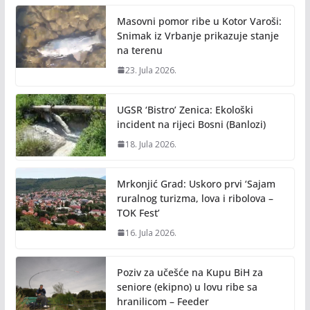
Masovni pomor ribe u Kotor Varoši:
Snimak iz Vrbanje prikazuje stanje
na terenu
23. Jula 2026.
UGSR ‘Bistro’ Zenica: Ekološki
incident na rijeci Bosni (Banlozi)
18. Jula 2026.
Mrkonjić Grad: Uskoro prvi ‘Sajam
ruralnog turizma, lova i ribolova –
TOK Fest’
16. Jula 2026.
Poziv za učešće na Kupu BiH za
seniore (ekipno) u lovu ribe sa
hranilicom – Feeder