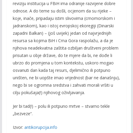
reviziju institucija u FBiH ima odranije razvijene dobre
odnose. A do teme su došli, ocjenom da su rijeke –
koje, inače, pripadaju istim slivovima (crnomorskom i
jadranskom), kao i istoj evropskoj ekoregiji (Dinarski
zapadni Balkan) – (još uvijek) jedan od najvrjednijih
resursa sa kojima BiH i Crna Gora raspolažu, a da je
njihova neadekvatna zaštita ozbiljan društveni problem
prisutan u obje države, do te mjere da bi, ne dođe li
ubrzo do promjena u tom kontekstu, uskoro mogao
osvanuti dan kada taj resurs, djelimično ili potpuno
uništen, ne bi uopšte imao vrijednost (bar ne današnju),
nego bi se ogromna sredstva i zahvati morali vršiti u
cilju pokušaja(!) njihovog oživljavanja.
Jer bi tad(!) – polu ili potpuno mrtve – stvarno tekle
„bezveze“.
Izvor:
antikorupcija.info