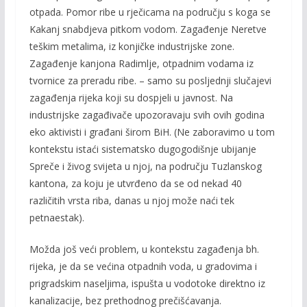
otpada. Pomor ribe u rječicama na području s koga se
Kakanj snabdjeva pitkom vodom. Zagađenje Neretve
teškim metalima, iz konjičke industrijske zone.
Zagađenje kanjona Radimlje, otpadnim vodama iz
tvornice za preradu ribe. – samo su posljednji slučajevi
zagađenja rijeka koji su dospjeli u javnost. Na
industrijske zagađivače upozoravaju svih ovih godina
eko aktivisti i građani širom BiH. (Ne zaboravimo u tom
kontekstu istaći sistematsko dugogodišnje ubijanje
Spreče i živog svijeta u njoj, na području Tuzlanskog
kantona, za koju je utvrđeno da se od nekad 40
različitih vrsta riba, danas u njoj može naći tek
petnaestak).
Možda još veći problem, u kontekstu zagađenja bh.
rijeka, je da se većina otpadnih voda, u gradovima i
prigradskim naseljima, ispušta u vodotoke direktno iz
kanalizacije, bez prethodnog prečišćavanja.