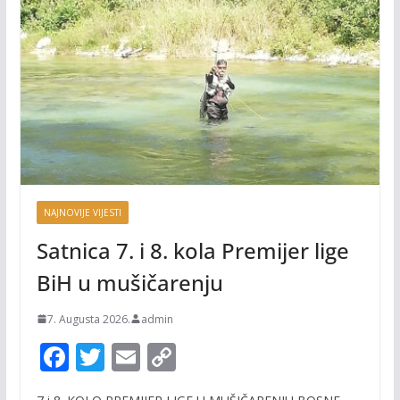
NAJNOVIJE VIJESTI
Satnica 7. i 8. kola Premijer lige
BiH u mušičarenju
7. Augusta 2026.
admin
F
T
E
C
ac
w
m
o