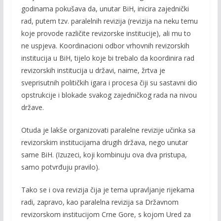
godinama pokušava da, unutar BiH, inicira zajednički
rad, putem tzv. paralelnih revizija (revizija na neku temu
koje provode različite revizorske institucije), ali mu to
ne uspjeva. Koordinacioni odbor vrhovnih revizorskih
institucija u BiH, tijelo koje bi trebalo da koordinira rad
revizorskih institucija u državi, naime, žrtva je
sveprisutnih političkih igara i procesa čiji su sastavni dio
opstrukcije i blokade svakog zajedničkog rada na nivou
države.
Otuda je lakše organizovati paralelne revizije učinka sa
revizorskim institucijama drugih država, nego unutar
same BiH. (Izuzeci, koji kombinuju ova dva pristupa,
samo potvrđuju pravilo).
Tako se i ova revizija čija je tema upravljanje rijekama
radi, zapravo, kao paralelna revizija sa Državnom
revizorskom institucijom Crne Gore, s kojom Ured za