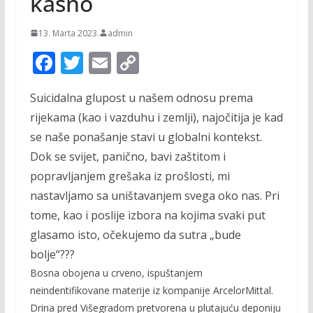
kasno
13. Marta 2023.
admin
F
T
E
C
ac
w
m
o
Suicidalna glupost u našem odnosu prema
e
itt
ai
p
rijekama (kao i vazduhu i zemlji), najočitija je kad
b
er
l
y
se naše ponašanje stavi u globalni kontekst.
o
Li
Dok se svijet, panično, bavi zaštitom i
o
n
popravljanjem grešaka iz prošlosti, mi
k
k
nastavljamo sa uništavanjem svega oko nas. Pri
tome, kao i poslije izbora na kojima svaki put
glasamo isto, očekujemo da sutra „bude
bolje“???
Bosna obojena u crveno, ispuštanjem
neindentifikovane materije iz kompanije ArcelorMittal.
Drina pred Višegradom pretvorena u plutajuću deponiju