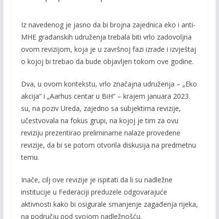
Iz navedenog je jasno da bi brojna zajednica eko i anti-
MHE građanskih udruženja trebala biti vrlo zadovoljna
ovom revizijom, koja je u završnoj fazi izrade i izvještaj
o kojoj bi trebao da bude objavljen tokom ove godine.
Dva, u ovom kontekstu, vrlo značajna udruženja – „Eko
akcija“ i „Aarhus centar u BiH“ – krajem januara 2023.
su, na poziv Ureda, zajedno sa subjektima revizije,
učestvovala na fokus grupi, na kojoj je tim za ovu
reviziju prezentirao preliminarne nalaze provedene
revizije, da bi se potom otvorila diskusija na predmetnu
temu.
Inače, cilj ove revizije je ispitati da li su nadležne
institucije u Federaciji preduzele odgovarajuće
aktivnosti kako bi osigurale smanjenje zagađenja rijeka,
na području pod svojom nadležnošću.