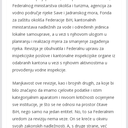
Federalnog ministarstva okoliša i turizma, agencija za
vodno područje rijeke Save i Jadranskog mora, Fonda
za zaštitu okoliša Federacije BiH, kantonalnih
ministarstava nadležnih za vode i određenih jedinica
lokalne samouprave, a u vezi s njihovom ulogom u
planiranju i realizaciji mjera za smanjenje zagađenja
rijeka. Revizija je obuhvatila i Federalnu upravu za
inspekcijske poslove i kantonalne inspekcijske organe iz
odabranih kantona u vezi s njihovim aktivnostima u
provođenju vodne inspekcije.
Manjkavost ove revizije, kao i brojnih drugih, za koje bi
bilo značajno da imamo cjelovite podatke i istim
kategorijalnim aparatom i nivoom kritičnosti ocijenjene
sve institucije, je što se ne odnosi na prostor čitave
BiH, nego samo na jedan entitet. No, to sa Federalnim
uredom za reviziju nema veze. On se kreće u okviru
svojih zakonskih nadležnosti. A, s druge strane, već