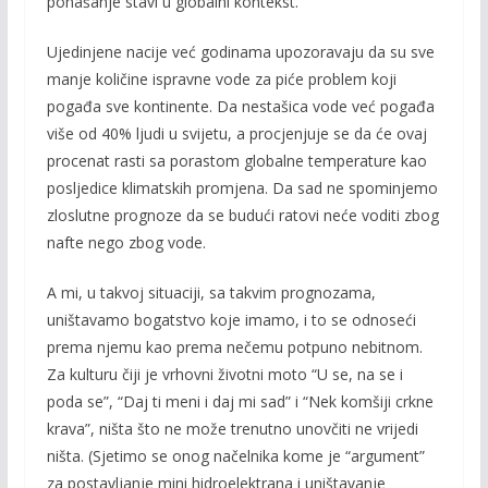
ponašanje stavi u globalni kontekst.
Ujedinjene nacije već godinama upozoravaju da su sve
manje količine ispravne vode za piće problem koji
pogađa sve kontinente. Da nestašica vode već pogađa
više od 40% ljudi u svijetu, a procjenjuje se da će ovaj
procenat rasti sa porastom globalne temperature kao
posljedice klimatskih promjena. Da sad ne spominjemo
zloslutne prognoze da se budući ratovi neće voditi zbog
nafte nego zbog vode.
A mi, u takvoj situaciji, sa takvim prognozama,
uništavamo bogatstvo koje imamo, i to se odnoseći
prema njemu kao prema nečemu potpuno nebitnom.
Za kulturu čiji je vrhovni životni moto “U se, na se i
poda se”, “Daj ti meni i daj mi sad” i “Nek komšiji crkne
krava”, ništa što ne može trenutno unovčiti ne vrijedi
ništa. (Sjetimo se onog načelnika kome je “argument”
za postavljanje mini hidroelektrana i uništavanje