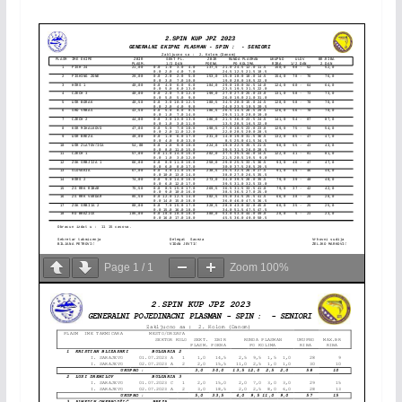
Page
1
/
1
Zoom
100%