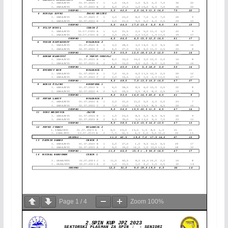
Page
1
/
4
Zoom
100%