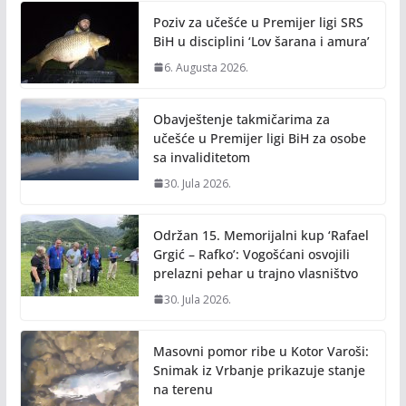
o
n
Poziv za učešće u Premijer ligi SRS
k
k
BiH u disciplini ‘Lov šarana i amura’
6. Augusta 2026.
Obavještenje takmičarima za
učešće u Premijer ligi BiH za osobe
sa invaliditetom
30. Jula 2026.
Održan 15. Memorijalni kup ‘Rafael
Grgić – Rafko’: Vogošćani osvojili
prelazni pehar u trajno vlasništvo
30. Jula 2026.
Masovni pomor ribe u Kotor Varoši:
Snimak iz Vrbanje prikazuje stanje
na terenu