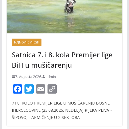
NAJNOVIJE VIJESTI
Satnica 7. i 8. kola Premijer lige
BiH u mušičarenju
7. Augusta 2026.
admin
F
T
E
C
ac
w
m
o
7 i 8. KOLO PREMIJER LIGE U MUŠIČARENJU BOSNE
e
itt
ai
p
IHERCEGOVINE (23.08.2026. NEDELJA) RIJEKA PLIVA –
b
er
l
y
ŠIPOVO, TAKMIČENJE U 2 SEKTORA
o
Li