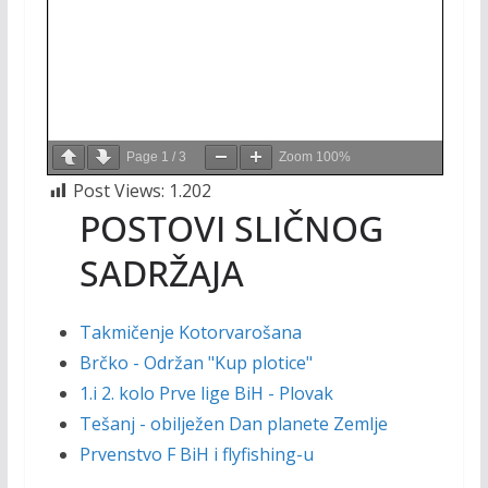
Page
1
/
3
Zoom
100%
Post Views:
1.202
POSTOVI SLIČNOG
SADRŽAJA
Takmičenje Kotorvarošana
Brčko - Održan "Kup plotice"
1.i 2. kolo Prve lige BiH - Plovak
Tešanj - obilježen Dan planete Zemlje
Prvenstvo F BiH i flyfishing-u