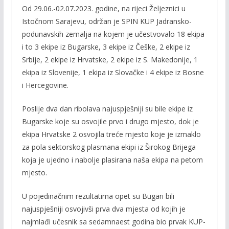
Od 29.06.-02.07.2023. godine, na rijeci Željeznici u
e
itt
ai
p
Istočnom Sarajevu, održan je SPIN KUP Jadransko-
b
er
l
y
podunavskih zemalja na kojem je učestvovalo 18 ekipa
o
Li
i to 3 ekipe iz Bugarske, 3 ekipe iz Češke, 2 ekipe iz
o
n
Srbije, 2 ekipe iz Hrvatske, 2 ekipe iz S. Makedonije, 1
ekipa iz Slovenije, 1 ekipa iz Slovačke i 4 ekipe iz Bosne
k
k
i Hercegovine.
Poslije dva dan ribolava najuspješniji su bile ekipe iz
Bugarske koje su osvojile prvo i drugo mjesto, dok je
ekipa Hrvatske 2 osvojila treće mjesto koje je izmaklo
za pola sektorskog plasmana ekipi iz Širokog Brijega
koja je ujedno i nabolje plasirana naša ekipa na petom
mjesto.
U pojedinačnim rezultatima opet su Bugari bili
najuspješniji osvojivši prva dva mjesta od kojih je
najmlađi učesnik sa sedamnaest godina bio prvak KUP-