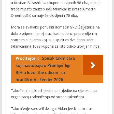
a Kristian Blizashki sa ukupno ulovljenih 58 riba, dok je
treće mjesto zauzeo naš takmičar iz Breze Almedin
Omerhodžić sa najviše ulovljenih 70 riba.
Mora se svakako pohvaliti domaćin SRD Željeznica na
dobro pripremljenoj stazi kao i dobro pripremljenim
startnim sudijama koji su uspjeli za dva dana izdati
takmičarima 1098 kupona za isto toliko ulovljenih riba.
Pročitajte i:
Spisak takmičara
koji nastupaju u Premijer ligi
BiH u lovu ribe udicom sa
hranilicom - Feeder 2026
Takođe nije bilo niti jedne primjedbe na cijelokupnu
organizaciju takmičenja od strane takmičara.
Takmičenje sproveli delegat Vidan Jevtić, sekretar