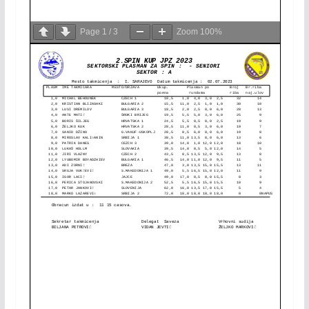
Page
1
/
3
Zoom
100%