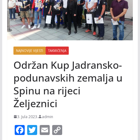
NAJNOVIJE VIJESTI
TAKMIČENJA
Održan Kup Jadransko-
podunavskih zemalja u
Spinu na rijeci
Željeznici
3. Jula 2023.
admin
F
T
E
C
ac
w
m
o