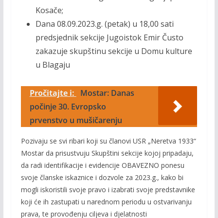
Kosače;
Dana 08.09.2023.g. (petak) u 18,00 sati
predsjednik sekcije Jugoistok Emir Čusto
zakazuje skupštinu sekcije u Domu kulture
u Blagaju
Pročitajte i:
Mostar: Danas
počinje 30. Evropsko
prvenstvo u mušičarenju
Pozivaju se svi ribari koji su članovi USR „Neretva 1933“
Mostar da prisustvuju Skupštini sekcije kojoj pripadaju,
da radi identifikacije i evidencije OBAVEZNO ponesu
svoje članske iskaznice i dozvole za 2023.g., kako bi
mogli iskoristili svoje pravo i izabrati svoje predstavnike
koji će ih zastupati u narednom periodu u ostvarivanju
prava, te provođenju ciljeva i djelatnosti