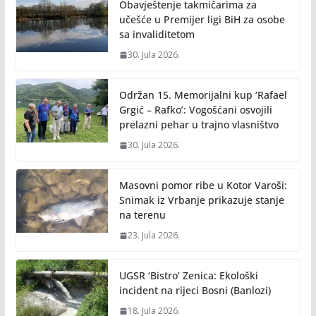
Obavještenje takmičarima za
učešće u Premijer ligi BiH za osobe
sa invaliditetom
30. Jula 2026.
Održan 15. Memorijalni kup ‘Rafael
Grgić – Rafko’: Vogošćani osvojili
prelazni pehar u trajno vlasništvo
30. Jula 2026.
Masovni pomor ribe u Kotor Varoši:
Snimak iz Vrbanje prikazuje stanje
na terenu
23. Jula 2026.
UGSR ‘Bistro’ Zenica: Ekološki
incident na rijeci Bosni (Banlozi)
18. Jula 2026.