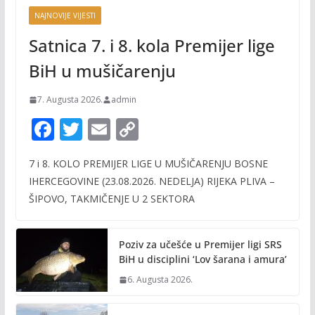
NAJNOVIJE VIJESTI
Satnica 7. i 8. kola Premijer lige
BiH u mušičarenju
7. Augusta 2026.
admin
F
T
E
C
ac
w
m
o
7 i 8. KOLO PREMIJER LIGE U MUŠIČARENJU BOSNE
e
itt
ai
p
IHERCEGOVINE (23.08.2026. NEDELJA) RIJEKA PLIVA –
b
er
l
y
ŠIPOVO, TAKMIČENJE U 2 SEKTORA
o
Li
o
n
Poziv za učešće u Premijer ligi SRS
k
k
BiH u disciplini ‘Lov šarana i amura’
6. Augusta 2026.