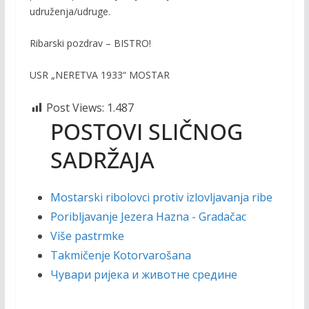
udruženja/udruge.
Ribarski pozdrav – BISTRO!
USR „NERETVA 1933“ MOSTAR
Post Views:
1.487
POSTOVI SLIČNOG
SADRŽAJA
Mostarski ribolovci protiv izlovljavanja ribe
Poribljavanje Jezera Hazna - Gradačac
Više pastrmke
Takmičenje Kotorvarošana
Чувари ријека и животне средине