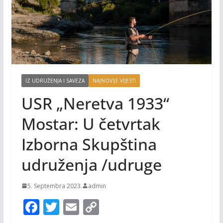
IZ UDRUŽENJA I SAVEZA
NAJNOVIJE VIJESTI
USR „Neretva 1933“
Mostar: U četvrtak
Izborna Skupština
udruženja /udruge
5. Septembra 2023.
admin
F
T
E
C
ac
w
m
o