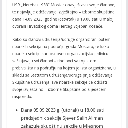
USR „Neretva 1933“ Mostar obavještava svoje članove,
e
itt
ai
p
te najavljuje održavanje izvještajno – izborne skupštine
b
er
l
y
dana 14.09.2023. godine (četvrtak) u 19,00 sati u maloj
o
Li
dvorani Hrvatskog doma Herceg Stjepan Kosače.
o
n
Kako su članovi udruženja/udruge organizirani putem
k
k
ribarskih sekcija na području grada Mostara, te kako
ribarsku sekciju kao osnovnu organizacijsku jedinicu
sačinjavaju svi članovi – ribolovci sa mjestom
prebivališta na području na kojem je ista organizirana, u
skladu sa Statutom udruženja/udruge prije održavanja
Skupštine udruženja, sve ribarske sekcije će održati
svoje izvještajno – izborne Skupštine po sljedećem
rasporedu:
Dana 05.09.2023.g. (utorak) u 18,00 sati
predsjednik sekcije Sjever Salih Aliman
zakazuje skupštinu sekcije u Mjesnom