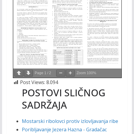
Page
1
/
2
Zoom
100%
Post Views:
8.094
POSTOVI SLIČNOG
SADRŽAJA
Mostarski ribolovci protiv izlovljavanja ribe
Poribljavanje Jezera Hazna - Gradačac