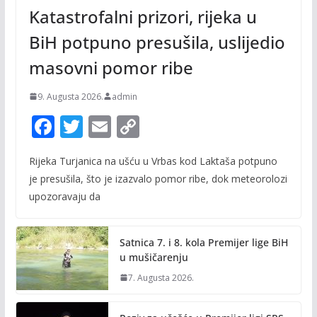
Katastrofalni prizori, rijeka u
BiH potpuno presušila, uslijedio
masovni pomor ribe
9. Augusta 2026.
admin
F
T
E
C
ac
w
m
o
Rijeka Turjanica na ušću u Vrbas kod Laktaša potpuno
e
itt
ai
p
je presušila, što je izazvalo pomor ribe, dok meteorolozi
b
er
l
y
upozoravaju da
o
Li
o
n
Satnica 7. i 8. kola Premijer lige BiH
k
k
u mušičarenju
7. Augusta 2026.