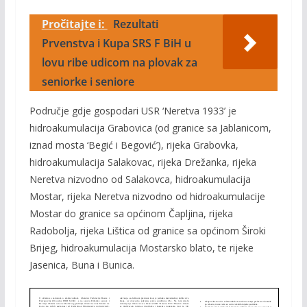
Pročitajte i:
Rezultati
Prvenstva i Kupa SRS F BiH u
lovu ribe udicom na plovak za
seniorke i seniore
Područje gdje gospodari USR ‘Neretva 1933’ je
hidroakumulacija Grabovica (od granice sa Jablanicom,
iznad mosta ‘Begić i Begović’), rijeka Grabovka,
hidroakumulacija Salakovac, rijeka Drežanka, rijeka
Neretva nizvodno od Salakovca, hidroakumulacija
Mostar, rijeka Neretva nizvodno od hidroakumulacije
Mostar do granice sa općinom Čapljina, rijeka
Radobolja, rijeka Lištica od granice sa općinom Široki
Brijeg, hidroakumulacija Mostarsko blato, te rijeke
Jasenica, Buna i Bunica.