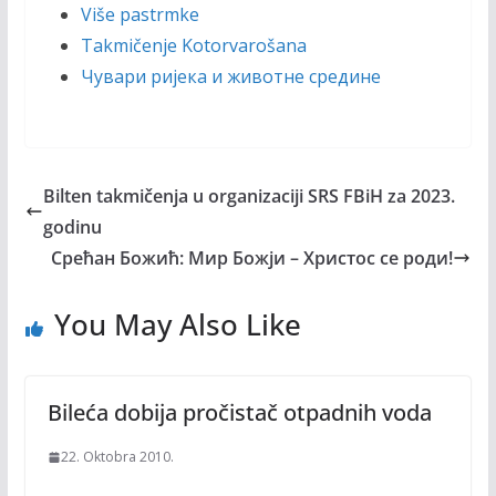
Više pastrmke
Takmičenje Kotorvarošana
Чувари ријека и животне средине
Bilten takmičenja u organizaciji SRS FBiH za 2023.
godinu
Срећан Божић: Мир Божји – Христос се роди!
You May Also Like
Bileća dobija pročistač otpadnih voda
22. Oktobra 2010.