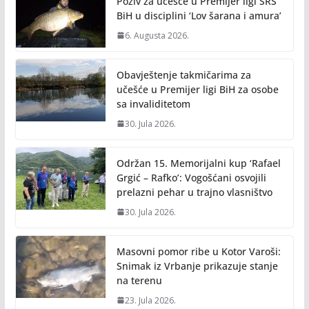
Poziv za učešće u Premijer ligi SRS
BiH u disciplini ‘Lov šarana i amura’
6. Augusta 2026.
Obavještenje takmičarima za
učešće u Premijer ligi BiH za osobe
sa invaliditetom
30. Jula 2026.
Održan 15. Memorijalni kup ‘Rafael
Grgić – Rafko’: Vogošćani osvojili
prelazni pehar u trajno vlasništvo
30. Jula 2026.
Masovni pomor ribe u Kotor Varoši:
Snimak iz Vrbanje prikazuje stanje
na terenu
23. Jula 2026.