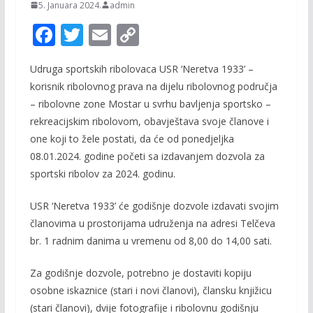
5. Januara 2024.
admin
F
T
E
C
ac
w
m
o
Udruga sportskih ribolovaca USR ‘Neretva 1933’ –
e
itt
ai
p
korisnik ribolovnog prava na dijelu ribolovnog područja
b
er
l
y
– ribolovne zone Mostar u svrhu bavljenja sportsko –
o
Li
rekreacijskim ribolovom, obavještava svoje članove i
o
n
one koji to žele postati, da će od ponedjeljka
08.01.2024. godine početi sa izdavanjem dozvola za
k
k
sportski ribolov za 2024. godinu.
USR ‘Neretva 1933’ će godišnje dozvole izdavati svojim
članovima u prostorijama udruženja na adresi Telčeva
br. 1 radnim danima u vremenu od 8,00 do 14,00 sati.
Za godišnje dozvole, potrebno je dostaviti kopiju
osobne iskaznice (stari i novi članovi), člansku knjižicu
(stari članovi), dvije fotografije i ribolovnu godišnju