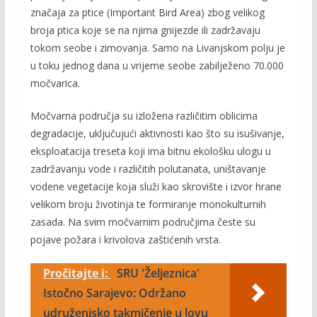
značaja za ptice (Important Bird Area) zbog velikog
broja ptica koje se na njima gnijezde ili zadržavaju
tokom seobe i zimovanja. Samo na Livanjskom polju je
u toku jednog dana u vrijeme seobe zabilježeno 70.000
močvarica.
Močvarna područja su izložena različitim oblicima
degradacije, uključujući aktivnosti kao što su isušivanje,
eksploatacija treseta koji ima bitnu ekološku ulogu u
zadržavanju vode i različitih polutanata, uništavanje
vodene vegetacije koja služi kao skrovište i izvor hrane
velikom broju životinja te formiranje monokulturnih
zasada. Na svim močvarnim područjima česte su
pojave požara i krivolova zaštićenih vrsta.
Pročitajte i:
SRU 'Željeznica'
Istočno Sarajevo: Održano
udruženjsko takmičenje u lovu