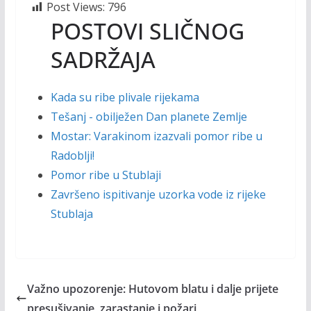
Post Views:
796
POSTOVI SLIČNOG
SADRŽAJA
Kada su ribe plivale rijekama
Tešanj - obilježen Dan planete Zemlje
Mostar: Varakinom izazvali pomor ribe u
Radoblji!
Pomor ribe u Stublaji
Završeno ispitivanje uzorka vode iz rijeke
Stublaja
Važno upozorenje: Hutovom blatu i dalje prijete
presušivanje, zarastanje i požari