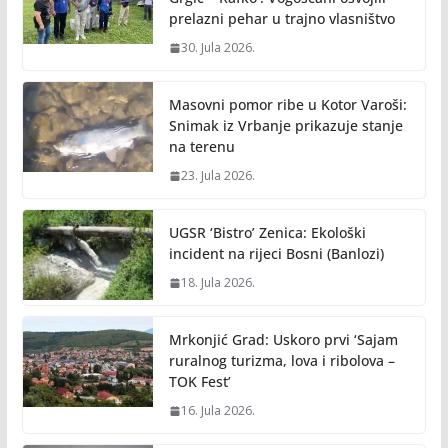
k
k
prelazni pehar u trajno vlasništvo
30. Jula 2026.
Masovni pomor ribe u Kotor Varoši:
Snimak iz Vrbanje prikazuje stanje
na terenu
23. Jula 2026.
UGSR ‘Bistro’ Zenica: Ekološki
incident na rijeci Bosni (Banlozi)
18. Jula 2026.
Mrkonjić Grad: Uskoro prvi ‘Sajam
ruralnog turizma, lova i ribolova –
TOK Fest’
16. Jula 2026.