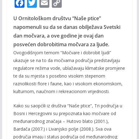
F
T
E
C
ac
w
m
o
U Ornitološkom društvu “Naše ptice”
e
itt
ai
p
napomenuli su da se danas obilježava Svetski
b
er
l
y
dan močvara, a ove godine je ovaj dan
o
Li
posvećen dobrobitima močvara za ljude.
o
n
Ovogodišnjom temom “Močvare i dobrobit ljudi”
k
k
ukazuje se na to da močvarna područja predstavljaju
regulatore režima vode, ublažavaju klimatske promjene
te da su mjesta s posebno visokim stepenom
raznolikosti flore i faune, kao i visokom ekonomskom,
kulturnom, naučnom i rekreacionom vrijednosti.
Kako su saopćili iz društva “Naše ptice”, Tri područja u
Bosni i Hercegovini su prepoznata kao močvare od
međunarodnog značaja – Hutovo blato (2001.),
Bardača (2007.) i Livanjsko polje (2008.). Sva ova
područja imaju i status područja od međunarodnog