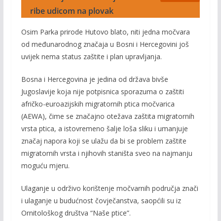
ribe udicom na plovak
Osim Parka prirode Hutovo blato, niti jedna močvara
od međunarodnog značaja u Bosni i Hercegovini još
uvijek nema status zaštite i plan upravljanja.
Bosna i Hercegovina je jedina od država bivše
Jugoslavije koja nije potpisnica sporazuma o zaštiti
afričko-euroazijskih migratornih ptica močvarica
(AEWA), čime se značajno otežava zaštita migratornih
vrsta ptica, a istovremeno šalje loša sliku i umanjuje
značaj napora koji se ulažu da bi se problem zaštite
migratornih vrsta i njihovih staništa sveo na najmanju
moguću mjeru.
Ulaganje u održivo korištenje močvarnih područja znači
i ulaganje u budućnost čovječanstva, saopćili su iz
Ornitološkog društva “Naše ptice”.