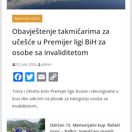
NAJNOVIJE VIJESTI
Obavještenje takmičarima za
učešće u Premijer ligi BiH za
osobe sa invaliditetom
30. Jula 2026.
admin
F
T
E
C
ac
w
m
o
Treće i četvrto kolo Premijer lige Bosne i Hercegovine u
e
itt
ai
p
lovu ribe udicom na plovak za kategoriju osoba sa
b
er
l
y
invaliditetom,
o
Li
o
n
Održan 15. Memorijalni kup ‘Rafael
Grgić – Rafko’: Vogošćani osvojili