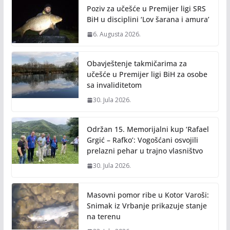
o
n
Poziv za učešće u Premijer ligi SRS
k
k
BiH u disciplini ‘Lov šarana i amura’
6. Augusta 2026.
Obavještenje takmičarima za
učešće u Premijer ligi BiH za osobe
sa invaliditetom
30. Jula 2026.
Održan 15. Memorijalni kup ‘Rafael
Grgić – Rafko’: Vogošćani osvojili
prelazni pehar u trajno vlasništvo
30. Jula 2026.
Masovni pomor ribe u Kotor Varoši:
Snimak iz Vrbanje prikazuje stanje
na terenu