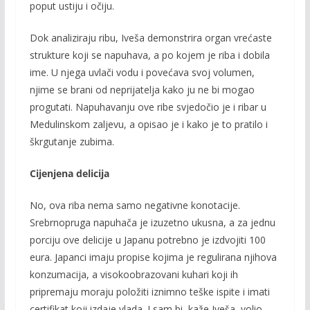
poput ustiju i očiju.
Dok analiziraju ribu, Iveša demonstrira organ vrećaste
strukture koji se napuhava, a po kojem je riba i dobila
ime. U njega uvlači vodu i povećava svoj volumen,
njime se brani od neprijatelja kako ju ne bi mogao
progutati. Napuhavanju ove ribe svjedočio je i ribar u
Medulinskom zaljevu, a opisao je i kako je to pratilo i
škrgutanje zubima.
Cijenjena delicija
No, ova riba nema samo negativne konotacije.
Srebrnopruga napuhača je izuzetno ukusna, a za jednu
porciju ove delicije u Japanu potrebno je izdvojiti 100
eura. Japanci imaju propise kojima je regulirana njihova
konzumacija, a visokoobrazovani kuhari koji ih
pripremaju moraju položiti iznimno teške ispite i imati
certifikat koji izdaje vlada. I sam bi, kaže Iveša, volio