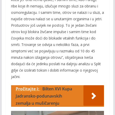
ribe koje ih nemaju, izlučuje mnogo sluzi za obranu i
osmoregulaciju. I samim time, otrov se nalazi i u sluzi, a
najviše otrova nalazi se u unutarnjim organima i u jetri.
Protuotrov još uvijek ne postoji. To je jedan živčani
otrov koji blokira živčane impulse i samim time kod
čovjeka može doći do blokade vitalnih funkcija i do
smrti. Trovanje se odvija u nekoliko faza, a prvi
simptomi već se pojavljuju u razmaku od 10 do 45
minuta nakon izlaganja otrovu”, objašnjava Iveša
dodajući da će jedinku poslati na daljnju analizu u Split
gdje će izolirati toksin i dobiti informacije o njegovoj
jačini.
Pročitajte i:
Bilten XVI Kupa
Jadransko-podunavskih
zemalja u mušičarenju