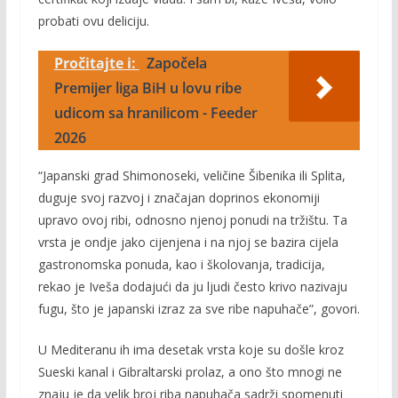
probati ovu deliciju.
Pročitajte i:
Započela
Premijer liga BiH u lovu ribe
udicom sa hranilicom - Feeder
2026
“Japanski grad Shimonoseki, veličine Šibenika ili Splita,
duguje svoj razvoj i značajan doprinos ekonomiji
upravo ovoj ribi, odnosno njenoj ponudi na tržištu. Ta
vrsta je ondje jako cijenjena i na njoj se bazira cijela
gastronomska ponuda, kao i školovanja, tradicija,
rekao je Iveša dodajući da ju ljudi često krivo nazivaju
fugu, što je japanski izraz za sve ribe napuhače”, govori.
U Mediteranu ih ima desetak vrsta koje su došle kroz
Sueski kanal i Gibraltarski prolaz, a ono što mnogi ne
znaju je da velik broj riba napuhača sadrži spomenuti