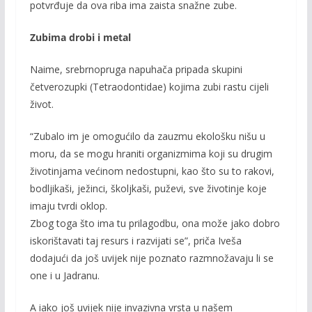
potvrđuje da ova riba ima zaista snažne zube.
Zubima drobi i metal
Naime, srebrnopruga napuhača pripada skupini
četverozupki (Tetraodontidae) kojima zubi rastu cijeli
život.
“Zubalo im je omogućilo da zauzmu ekološku nišu u
moru, da se mogu hraniti organizmima koji su drugim
životinjama većinom nedostupni, kao što su to rakovi,
bodljikaši, ježinci, školjkaši, puževi, sve životinje koje
imaju tvrdi oklop.
Zbog toga što ima tu prilagodbu, ona može jako dobro
iskorištavati taj resurs i razvijati se”, priča Iveša
dodajući da još uvijek nije poznato razmnožavaju li se
one i u Jadranu.
A iako još uvijek nije invazivna vrsta u našem