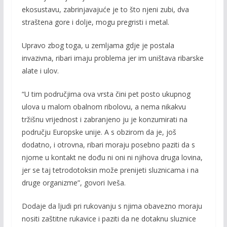
ekosustavu, zabrinjavajuće je to što njeni zubi, dva
straštena gore i dolje, mogu pregristi i metal.
Upravo zbog toga, u zemljama gdje je postala
invazivna, ribari imaju problema jer im uništava ribarske
alate i ulov.
“U tim područjima ova vrsta čini pet posto ukupnog
ulova u malom obalnom ribolovu, a nema nikakvu
tržišnu vrijednost i zabranjeno ju je konzumirati na
području Europske unije. A s obzirom da je, još
dodatno, i otrovna, ribari moraju posebno paziti da s
njome u kontakt ne dođu ni oni ni njihova druga lovina,
jer se taj tetrodotoksin može prenijeti sluznicama i na
druge organizme”, govori Iveša.
Dodaje da ljudi pri rukovanju s njima obavezno moraju
nositi zaštitne rukavice i paziti da ne dotaknu sluznice