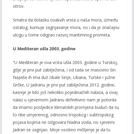
otrov.
Smatra da dolasku ovakvih vrsta u naša mora, između
ostalog, kumuje zagrijavanje mora, no i da je značajnu
ulogu u tome odigrao razvoj maritimnog prometa.
U Mediteran ušla 2003. godine
“U Mediteran je ova vrsta ušla 2003. godine u Turskoj,
gdje je prvi put zabilježena, i od tada se masovno širi.
Najviše ih ima duž obale Sirije, Libana, Turske i južne
Grčke, U Jadranu je prvi put zabilježena 2012. godine,
kasnije je bilo još nekoliko pojedinačnih nalaza, a ovaj
nalaz u sjevernom Jadranu definitivno nam je potvrda
da imamo posljedice klimatskih promjena budući da su
to ribe umjerenog, odnosno tropskog i subtropskog
pojasa kojima ne odgovara hladna voda, no sjeverni
Jadran se zagrijao. Moje osobno mišljenje je da tu