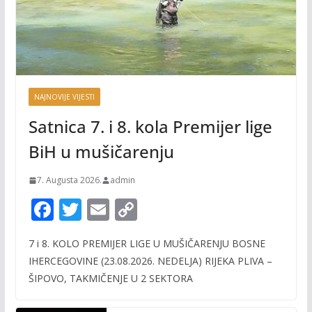
NAJNOVIJE VIJESTI
Satnica 7. i 8. kola Premijer lige
BiH u mušičarenju
7. Augusta 2026.
admin
F
T
E
C
ac
w
m
o
7 i 8. KOLO PREMIJER LIGE U MUŠIČARENJU BOSNE
e
itt
ai
p
IHERCEGOVINE (23.08.2026. NEDELJA) RIJEKA PLIVA –
b
er
l
y
ŠIPOVO, TAKMIČENJE U 2 SEKTORA
o
Li