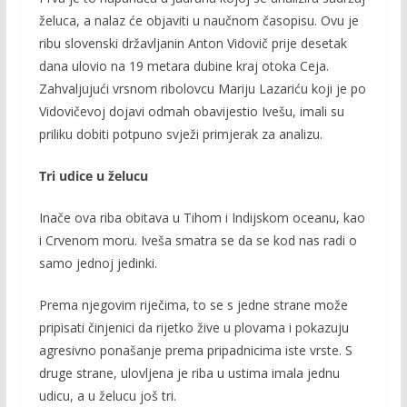
želuca, a nalaz će objaviti u naučnom časopisu. Ovu je
ribu slovenski državljanin Anton Vidovič prije desetak
dana ulovio na 19 metara dubine kraj otoka Ceja.
Zahvaljujući vrsnom ribolovcu Mariju Lazariću koji je po
Vidovičevoj dojavi odmah obavijestio Ivešu, imali su
priliku dobiti potpuno svježi primjerak za analizu.
Tri udice u želucu
Inače ova riba obitava u Tihom i Indijskom oceanu, kao
i Crvenom moru. Iveša smatra se da se kod nas radi o
samo jednoj jedinki.
Prema njegovim riječima, to se s jedne strane može
pripisati činjenici da rijetko žive u plovama i pokazuju
agresivno ponašanje prema pripadnicima iste vrste. S
druge strane, ulovljena je riba u ustima imala jednu
udicu, a u želucu još tri.