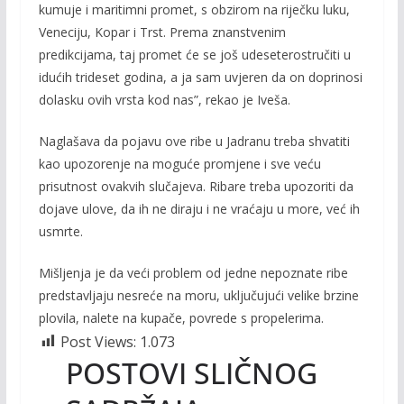
kumuje i maritimni promet, s obzirom na riječku luku,
Veneciju, Kopar i Trst. Prema znanstvenim
predikcijama, taj promet će se još udeseterostručiti u
idućih trideset godina, a ja sam uvjeren da on doprinosi
dolasku ovih vrsta kod nas”, rekao je Iveša.
Naglašava da pojavu ove ribe u Jadranu treba shvatiti
kao upozorenje na moguće promjene i sve veću
prisutnost ovakvih slučajeva. Ribare treba upozoriti da
dojave ulove, da ih ne diraju i ne vraćaju u more, već ih
usmrte.
Mišljenja je da veći problem od jedne nepoznate ribe
predstavljaju nesreće na moru, uključujući velike brzine
plovila, nalete na kupače, povrede s propelerima.
Post Views:
1.073
POSTOVI SLIČNOG