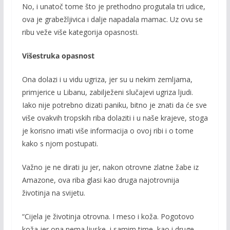
No, i unatoč tome što je prethodno progutala tri udice,
ova je grabežljivica i dalje napadala mamac. Uz ovu se
ribu veže više kategorija opasnosti.
Višestruka opasnost
Ona dolazi i u vidu ugriza, jer su u nekim zemljama,
primjerice u Libanu, zabilježeni slučajevi ugriza ljudi.
Iako nije potrebno dizati paniku, bitno je znati da će sve
više ovakvih tropskih riba dolaziti i u naše krajeve, stoga
je korisno imati više informacija o ovoj ribi i o tome
kako s njom postupati.
Važno je ne dirati ju jer, nakon otrovne zlatne žabe iz
Amazone, ova riba glasi kao druga najotrovnija
životinja na svijetu.
“Cijela je životinja otrovna. I meso i koža. Pogotovo
koža jer ona nema ljuske, i samim time, kao i druge