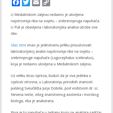
F
T
E
C
ac
w
m
o
U Medulinskom zaljevu nedavno je ulovljena
e
itt
ai
p
najotrovnija riba na svijetu – srebrenopruga napuhača.
b
er
l
y
U Puli je obavljena i laboratorijska analiza utrobe ove
o
Li
ribe.
o
n
Glas Istre
imao je jedinstvenu priliku prisustvovati
k
k
laboratorijskoj analizi najotrovnije ribe na svijetu –
srebrnopruge napuhače (Lagocephalus sceleratus),
koja je nedavno ulovljena u Medulinskom zaljevu.
Uz veliku dozu opreza, budući da je ova jedinka u
cijelosti otrovna, u Laboratoriju prirodnih znanosti
pulskog Sveučilišta Jurja Dobrile, pod vodstvom dr. sc.
Nevena Iveše, višeg znanstvenog asistenta i morskog
biologa, riba je analizirana.
Prva je to napuhača u Jadranu kojoj se analizira sadržaj