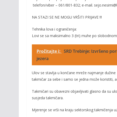
telefon
/viber –
061/801-832
;
e-mail.
sejo.nesimi@
NA STAZI SE NE MOGU VRŠITI PRIJAVE
!!!
Tehnika lova i ograničenja:
Lovi se sa maksimalno 3 (tri) muhe po slobodnom
Pročitajte i:
SRD Trebinje: Izvršeno pori
jezera
Ulov se stavlja u končane mreže najmanje dužine
takmičar za sebe i samo se jedna može koristiti, 
Takmičari su obavezni objavljivati glasno da su ul
susjeda takmičara.
Mjerenje se vrši na kraju sektorskog takmičenja 