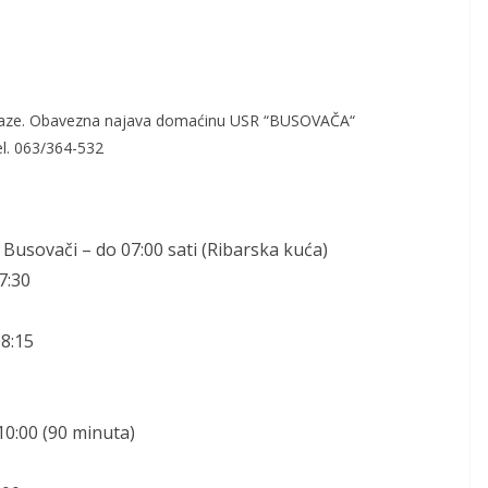
taze.
Obavezna najava domaćinu USR “BUSOVAČA“
l
. 063/364-532
 Busovači –
do
07
:
0
0
sati (Ribarska kuća)
7:
30
8
:
15
10:
0
0
(
90 minuta
)
5