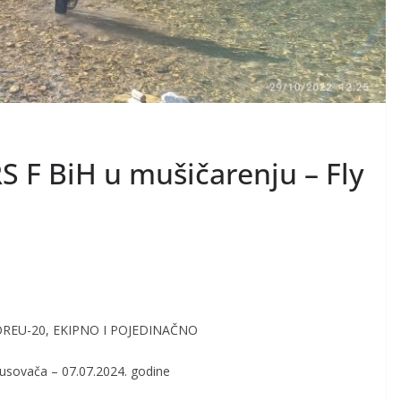
S F BiH u mušičarenju – Fly
ORE
U-20
, EKIPNO I
POJEDINAČNO
Busovača – 07.07.2024. godine