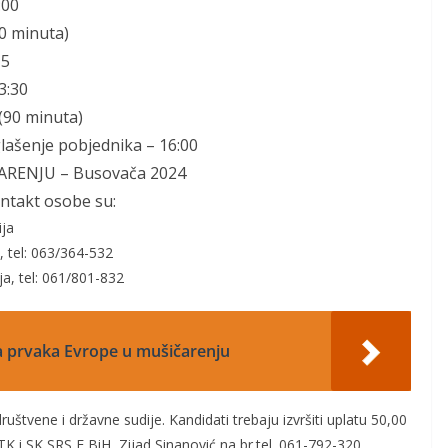
:00
0 minuta
)
15
3:30
(
90 minuta
)
glašenje pobjednika –
16:00
ARENJU – Busovača 2024
ntakt osobe su:
ija
a,
tel:
063/364-532
ja, tel:
061/
801-832
a prvaka Evrope u mušičarenju
štvene i državne sudije. Kandidati trebaju izvršiti uplatu 50,00
TK i SK SRS F BiH, Zijad Sinanović na br.tel. 061-792-320