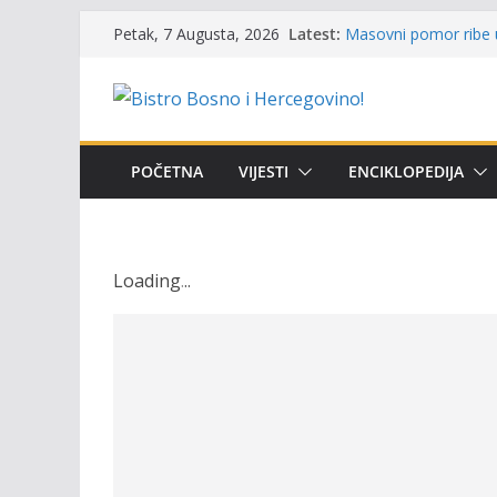
Skip
Latest:
Masovni pomor ribe u
Petak, 7 Augusta, 2026
to
prikazuje stanje na t
Satnica 7. i 8. kola P
content
Poziv za učešće u Prem
i amura’
Obavještenje takmiča
osobe sa invaliditet
POČETNA
VIJESTI
ENCIKLOPEDIJA
Održan 15. Memorijal
osvojili prelazni peha
Loading
.
.
.