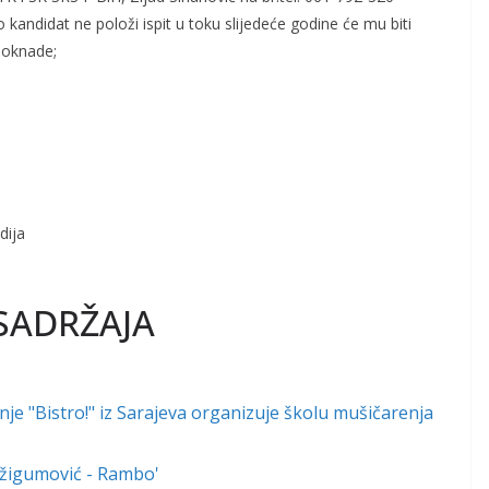
 kandidat ne položi ispit u toku slijedeće godine će mu biti
doknade;
dija
SADRŽAJA
e "Bistro!" iz Sarajeva organizuje školu mušičarenja
 Džigumović - Rambo'