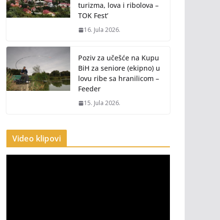
turizma, lova i ribolova –
TOK Fest’
16. Jula 2026.
Poziv za učešće na Kupu
BiH za seniore (ekipno) u
lovu ribe sa hranilicom –
Feeder
15. Jula 2026.
Video klipovi