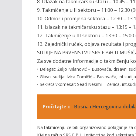
8.
Izlazak na takmičarsku stazu –
10:45
– 11
9.
Takmičenje u II sektoru –
11
:
00 – 12:3
0
(
9
10.
Odmor i promjena sektora –
12:30 – 13:
11.
Izlazak na takmičarsku stazu –
13:
15
– 1
12.
Takmičenje u III s
e
ktoru –
13:30 – 15
:
00
13.
Zajednički ručak, o
bjava rezultata i pro
SUDIJE NA PRVENSTVU SRS F BiH U MUŠIČ
Za sve dodatne informacije
o takmičenju ko
• Delegat:
Željo Milanović –
Busovača,
državni sud
• Glavni sudija:
Ivica
To
mičić – Busovača, int.
sudij
• Sekretar/komesar:
Sead Nesimi – Zen
ica, int.
sudi
Pročitajte i:
Bosna i Hercegovina dobil
Na takmičenju će biti organizovano polaganje za dru
KM na račun SRS F BiH i prijaviti se kod sekretara 