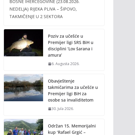
BOSNE IHERCEGOVINE (23.08.2026.
b
er
l
y
NEDELJA) RIJEKA PLIVA – ŠIPOVO,
o
Li
TAKMIČENJE U 2 SEKTORA
o
n
k
k
Poziv za učešće u
Premijer ligi SRS BiH u
disciplini ‘Lov šarana i
amura’
6. Augusta 2026.
Obavještenje
takmičarima za učešće u
Premijer ligi BiH za
osobe sa invaliditetom
30. Jula 2026.
Održan 15. Memorijalni
kup ‘Rafael Grgić –