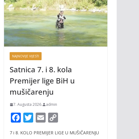
NAJNOVIJE VIJESTI
Satnica 7. i 8. kola
Premijer lige BiH u
mušičarenju
7. Augusta 2026.
admin
F
T
E
C
ac
w
m
o
7 i 8. KOLO PREMIJER LIGE U MUŠIČARENJU
e
itt
ai
p