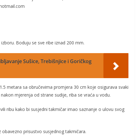
hotmail.com
 izbo
ru.
Boduju se sve ribe iznad 200 m
m.
bljavanje Sušice, Trebišnjice i Goričkog
 1.5 metara sa obručevima promjera 30 cm
koje osigurava
svaki
a nakon mjerenja od stran
e sudije, riba se vraća u vodu
.
ovili ribu kako bi susjedni takmičar imao saznanje o ulovu svog
uz obavezno prisustvo susjednog takmičara.