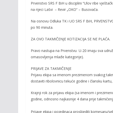
Prvenstvo SRS F BiH u disciplini “Ulov ribe vješta
o
n
na rijeci
Lašvi – Revir „OKO“ – Busovača.
k
k
Na osnovu Odluka TK i UO SRS F BiH,
PRVENSTV
po
90 minuta
.
ZA OVO TAKMIČENJE
KOTIZACIJA SE NE PLAĆA.
Pravo nastupa na Prvenstvu U-20
imaju sva udruž
omasovljenja mlađe kategorije).
PRIJA
VE ZA TAKMIČENJE
Prijavu ekipa
sa imenom prezimenom svakog takmiča
dostaviti ribolovnicu tekuće godine i člansku kartu,
Krajnji rok za prijavu ekipa (sa imenom i prezim
godine, odnosno najkasnije 4 dana prije takmičenj
P
rijave ekipa i pojedinaca proslijediti komesaru
/se