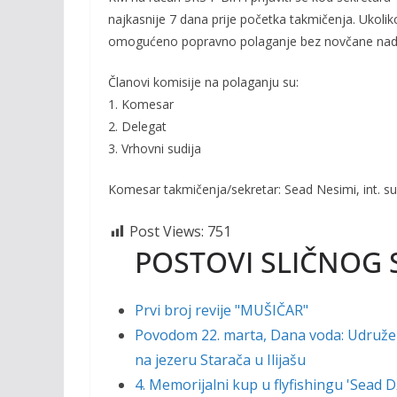
najkasnije 7 dana prije početka takmičenja. Ukoliko
omogućeno popravno polaganje bez novčane na
Članovi komisije na polaganju su:
1. Komesar
2. Delegat
3. Vrhovni sudija
Komesar t
akmičenja/sekretar: Sead Nesimi, int. su
Post Views:
751
POSTOVI SLIČNOG 
Prvi broj revije "MUŠIČAR"
Povodom 22. marta, Dana voda: Udruženj
na jezeru Starača u Ilijašu
4. Memorijalni kup u flyfishingu 'Sead