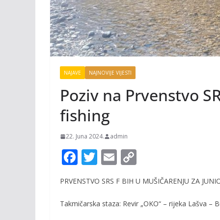
NAJAVE
NAJNOVIJE VIJESTI
Poziv na Prvenstvo SR
fishing
22. Juna 2024.
admin
F
T
E
C
ac
w
m
o
PRVENSTVO SRS F BIH U MUŠIČARENJU ZA JUNI
e
itt
ai
p
b
er
l
y
Takmičarska staza
:
Revir „OKO“ – rijeka Lašva – 
o
Li