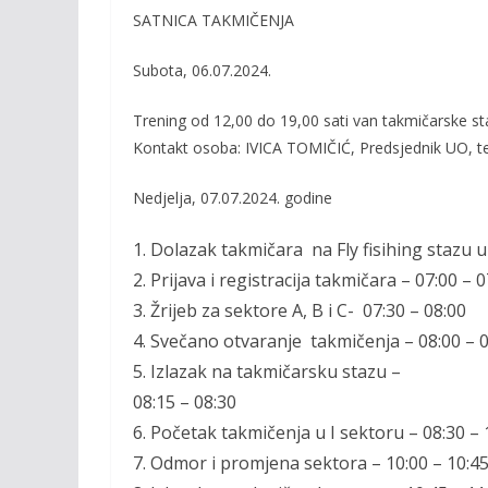
SATNICA TAKMIČENJA
Subota, 06.07.2024
.
Trening od 12,00 do 19,00 sati van takmičarske s
Kontakt osoba:
IVICA TOMIČIĆ
, P
redsjednik UO, te
Nedjelja, 07.07.2024
. godine
1.
Dolazak takmičara na F
ly fisihing stazu
u
2.
Prijava i regist
racija ta
kmičara –
07:
00
–
0
3.
Ž
rijeb za sektore A, B i C-
07:
30
–
08
:
00
4.
Svečano otvaranje takmi
čenja –
08
:
00
–
0
5.
Izlazak na takmič
arsku stazu –
0
8:
15
– 08:30
6.
Početak takmičenja u I sektoru –
0
8:30 – 
7.
Odmor i promjena sektora –
10:00 – 10:4