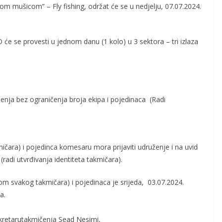
čkom mušicom” – Fly fish
ing, održat će se u nedjelju, 07.07.2024
.
O
će se provesti u jednom danu (1 kolo) u 3 sektora
– tri izlaza
enja bez ograničenja broja ekipa i pojedinaca
(Radi
ra) i pojedinca komesaru mora prijaviti udruženje i na uvid
 (radi utvrđivanja identiteta takmičara).
enom svakog takmič
ara) i pojedinaca je srijeda,
03.07.2024
.
a.
kretaru
takmičenja
Sead Nesimi,