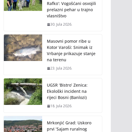
Rafko’: Vogošćani osvojili
prelazni pehar u trajno
vlasništvo
30. Jula 2026.
Masovni pomor ribe u
Kotor Varoši: Snimak iz
Vrbanje prikazuje stanje
na terenu
23. Jula 2026.
UGSR ‘Bistro’ Zenica:
Ekološki incident na
rijeci Bosni (Banlozi)
18. Jula 2026.
Mrkonjić Grad: Uskoro
prvi ‘Sajam ruralnog