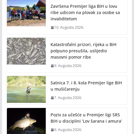
o
n
Završena Premijer liga BiH u lovu
k
k
ribe udicom na plovak za osobe sa
invaliditetom
10. Augusta 2026.
Katastrofalni prizori, rijeka u BiH
potpuno presušila, uslijedio
masovni pomor ribe
9. Augusta 2026.
Satnica 7. i 8. kola Premijer lige BiH
u mušičarenju
7. Augusta 2026.
Poziv za učešće u Premijer ligi SRS
BiH u disciplini ‘Lov šarana i amura’
6. Augusta 2026.