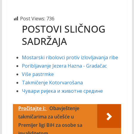
Post Views:
736
POSTOVI SLIČNOG
SADRŽAJA
Mostarski ribolovci protiv izlovljavanja ribe
Poribljavanje Jezera Hazna - Gradačac
Više pastrmke
Takmičenje Kotorvarošana
Чувари ријека и животне средине
Pročitajte i:
Obavještenje
takmičarima za učešće u
Premijer ligi BiH za osobe sa
invaliditetom