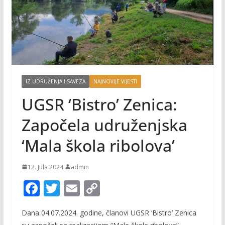
IZ UDRUŽENJA I SAVEZA
NAJNOVIJE VIJESTI
UGSR ‘Bistro’ Zenica:
Započela udruženjska
‘Mala škola ribolova’
12. Jula 2024.
admin
F
T
E
C
ac
w
m
o
Dana 04.07.2024. godine, članovi UGSR ‘Bistro’ Zenica
e
itt
ai
p