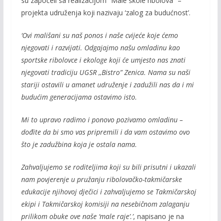
su započeli sa realizacijom “Male škole ribolova” –
b
er
l
y
projekta udruženja koji nazivaju ‘zalog za budućnost’.
o
Li
‘Ovi mališani su naš ponos i naše cvijeće koje ćemo
o
n
njegovati i razvijati. Odgajajmo našu omladinu kao
k
k
sportske ribolovce i ekologe koji će umjesto nas znati
njegovati tradiciju UGSR ,,Bistro” Zenica. Nama su naši
stariji ostavili u amanet udruženje i zadužili nas da i mi
budućim generacijama ostavimo isto.
Mi to upravo radimo i ponovo pozivamo omladinu –
dođite da bi smo vas pripremili i da vam ostavimo ovo
što je zadužbina koja je ostala nama.
Zahvaljujemo se roditeljima koji su bili prisutni i ukazali
nam povjerenje u pružanju ribolovačko-takmičarske
edukacije njihovoj dječici i zahvaljujemo se Takmičarskoj
ekipi i Takmičarskoj komisiji na nesebičnom zalaganju
prilikom obuke ove naše ‘male raje’.’
, napisano je na