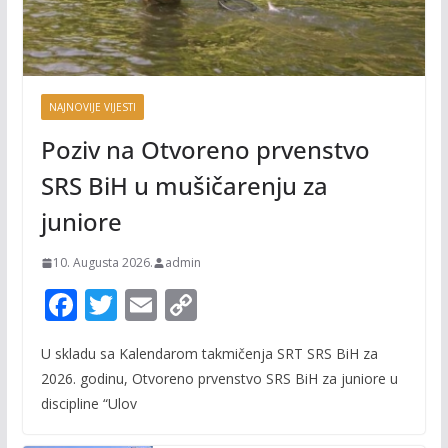
NAJNOVIJE VIJESTI
Poziv na Otvoreno prvenstvo
SRS BiH u mušičarenju za
juniore
10. Augusta 2026.
admin
F
T
E
C
ac
w
m
o
U skladu sa Kalendarom takmičenja SRT SRS BiH za
e
itt
ai
p
2026. godinu, Otvoreno prvenstvo SRS BiH za juniore u
b
er
l
y
discipline “Ulov
o
Li